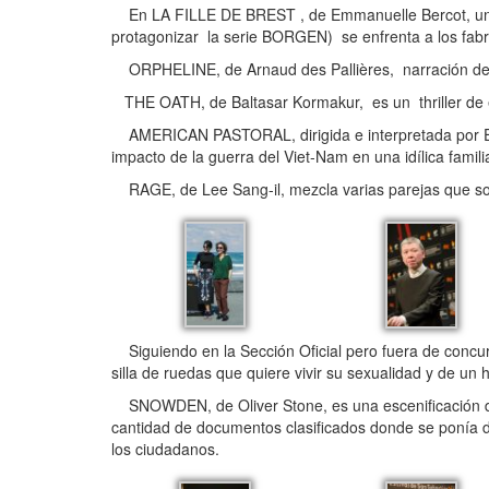
En LA FILLE DE BREST , de Emmanuelle Bercot, una b
protagonizar la serie BORGEN) se enfrenta a los fab
ORPHELINE, de Arnaud des Pallières, narración de cu
THE OATH, de Baltasar Kormakur, es un thriller de esc
AMERICAN PASTORAL, dirigida e interpretada por Ewan
impacto de la guerra del Viet-Nam en una idílica famil
RAGE, de Lee Sang-il, mezcla varias parejas que sos
Siguiendo en la Sección Oficial pero fuera de conc
silla de ruedas que quiere vivir su sexualidad y de un h
SNOWDEN, de Oliver Stone, es una escenificación de
cantidad de documentos clasificados donde se ponía de
los ciudadanos.