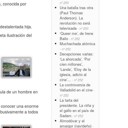
nº 253
, conocida por
Una batalla tras otra
(Paul Thomas
Anderson). La
revolución no será
destalentada hija.
televisada
- nº 253
‘Queer me’, de Irene
a ilustración del
Bailo
- nº 252
Muchachada atómica
- nº 252
Decepciones varias:
‘La ahorcada’, ‘Por
cien millones’,
‘Landa’, ‘Eloy de la
iglesia, adicto al
cine’…
- nº 252
La controversia de
Valladolid en el cine
-
cula de un hombre en
nº 252
La tarta del
presidente. La niña y
a conocer una enorme
el gallo en el país de
 abusivamente a todos
Sadam
- nº 252
Almodóvar y el
amargor (navideño)
-