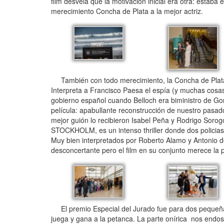
film desvela que la motivación inicial era otra: estab
merecimiento Concha de Plata a la mejor actriz.
También con todo merecimiento, la Concha de Plat
Interpreta a Francisco Paesa el espía (y muchas cosas
gobierno español cuando Belloch era biministro de Gon
película: apabullante reconstrucción de nuestro pasad
mejor guión lo recibieron Isabel Peña y Rodrigo Sor
STOCKHOLM, es un intenso thriller donde dos policias, 
Muy bien interpretados por Roberto Alamo y Antonio d
desconcertante pero el film en su conjunto merece la 
El premio Especial del Jurado fue para dos pequeña
juega y gana a la petanca. La parte onírica nos end