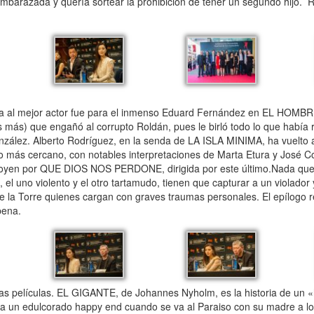
a embarazada y quería sortear la prohibición de tener un segundo hijo. 
a al mejor actor fue para el inmenso Eduard Fernández en EL HOM
 más) que engañó al corrupto Roldán, pues le birló todo lo que había r
zález. Alberto Rodríguez, en la senda de LA ISLA MINIMA, ha vuelto a 
o más cercano, con notables interpretaciones de Marta Etura y José C
ogoyen por QUE DIOS NOS PERDONE, dirigida por este último.Nada que
el uno violento y el otro tartamudo, tienen que capturar a un violador
e la Torre quienes cargan con graves traumas personales. El epílogo r
pena.
s películas. EL GIGANTE, de Johannes Nyholm, es la historia de un 
osa un edulcorado happy end cuando se va al Paraiso con su madre a 