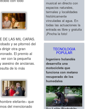
Recibió con todo
musical en directo con
espacios naturales,
termales y localidades
históricamente
vinculadas al agua. En
todas las actuaciones la
entrada es libre y gratuita
¡Pincha la foto!
BRE DE LAS MIL CARAS.
obado y se pitorreó del
dirigir otra gran
TECNOLOGIA
POPULAR
oronado. El premio al
 ver con la pequeña
Ingeniero holandés
 y asesino de ancianas.
desarrolla una
motocicleta que
esulta de lo más
funciona con metano
recuperado de los
humedales
«hombre elefante» que
lomos del mencionado
Por
Lolita Piedrahita