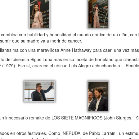
na con habilidad y honestidad el mundo onírico de un niño, con br
 asumir que su madre va a morir de cancer.
antísima con una maravillosa Anne Hathaway para caer, una vez más,
o del cineasta Bigas Luna más en su faceta de hortelano que cineast
(1979). Eso sí, aparece el ubícuo Luis Alegre achuchando a… Penélo
 innecesario remake de LOS SIETE MAGNIFICOS (John Sturges, 19
dos en otros festivales. Como NERUDA, de Pablo Larrain, un estimula