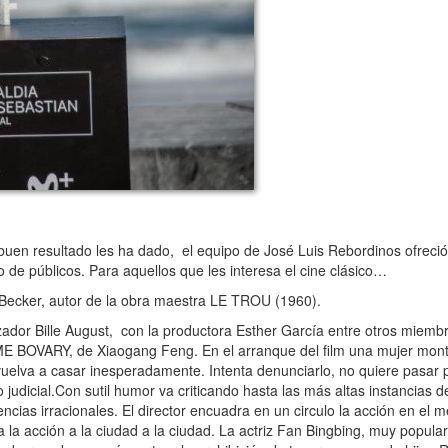
en resultado les ha dado, el equipo de José Luis Rebordinos ofreció
o de públicos. Para aquellos que les interesa el cine clásico…
Becker, autor de la obra maestra LE TROU (1960).
izador Bille August, con la productora Esther García entre otros miemb
BOVARY, de Xiaogang Feng. En el arranque del film una mujer monta 
elva a casar inesperadamente. Intenta denunciarlo, no quiere pasar p
 judicial.Con sutil humor va criticando hasta las más altas instancias de
ncias irracionales. El director encuadra en un circulo la acción en el m
 la acción a la ciudad a la ciudad. La actriz Fan Bingbing, muy popular 