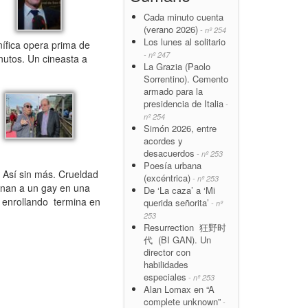
Cada minuto cuenta
(verano 2026)
- nº 254
Los lunes al solitario
fica opera prima de
- nº 247
utos. Un cineasta a
La Grazia (Paolo
Sorrentino). Cemento
armado para la
presidencia de Italia
-
nº 254
Simón 2026, entre
acordes y
desacuerdos
- nº 253
Poesía urbana
 Así sin más. Crueldad
(excéntrica)
- nº 253
sinan a un gay en una
De ‘La caza’ a ‘Mi
n enrollando termina en
querida señorita’
- nº
253
Resurrection 狂野时
代 (BI GAN). Un
director con
habilidades
especiales
- nº 253
Alan Lomax en “A
complete unknown”
-