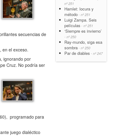
nº 251
Hamlet: locura y
método
- nº 251
Luigi Zampa. Seis
películas
- nº 251
‘Siempre es invierno’
illantes secuencias de
- nº 250
Ray-mundo, siga esa
sombra
- nº 250
 en el exceso.
Par de diables
- nº 247
a, ignorando por
pe Cruz. No podría ser
60), programado para
nte juego dialéctico