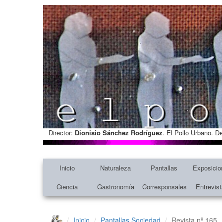
Director:
Dionisio Sánchez Rodríguez
. El Pollo Urbano. D
Inicio
Naturaleza
Pantallas
Exposicio
Ciencia
Gastronomía
Corresponsales
Entrevis
Inicio
Pantallas
Sociedad
Revista nº 165