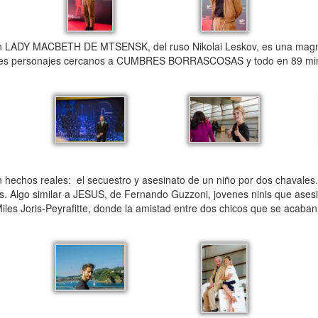
LADY MACBETH DE MTSENSK, del ruso Nikolai Leskov, es una magní
etantes personajes cercanos a CUMBRES BORRASCOSAS y todo en 89 min
chos reales: el secuestro y asesinato de un niño por dos chavales.
is. Algo similar a JESUS, de Fernando Guzzoni, jovenes ninis que ase
es Joris-Peyrafitte, donde la amistad entre dos chicos que se acaba