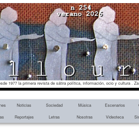
esde 1977 la primera revista de sátira política, información, ocio y cultura . 
nes
Noticias
Sociedad
Música
Escenarios
tas
Reportajes
Letras
Nosotras
Videoteca
Si