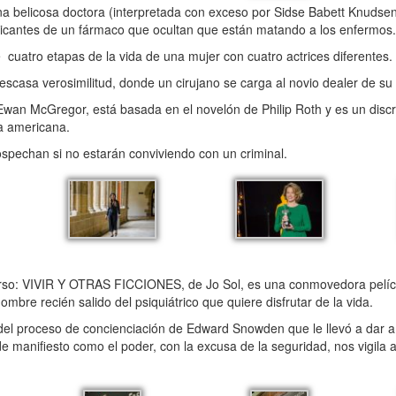
elicosa doctora (interpretada con exceso por Sidse Babett Knudsen
ricantes de un fármaco que ocultan que están matando a los enfermos.
atro etapas de la vida de una mujer con cuatro actrices diferentes.
asa verosimilitud, donde un cirujano se carga al novio dealer de su 
 McGregor, está basada en el novelón de Philip Roth y es un discret
ia americana.
pechan si no estarán conviviendo con un criminal.
urso: VIVIR Y OTRAS FICCIONES, de Jo Sol, es una conmovedora pelí
ombre recién salido del psiquiátrico que quiere disfrutar de la vida.
l proceso de concienciación de Edward Snowden que le llevó a dar 
 manifiesto como el poder, con la excusa de la seguridad, nos vigila