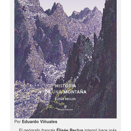
Por
Eduardo Viñuales
El geógrafo francés
Élisée Reclus
integró hace más