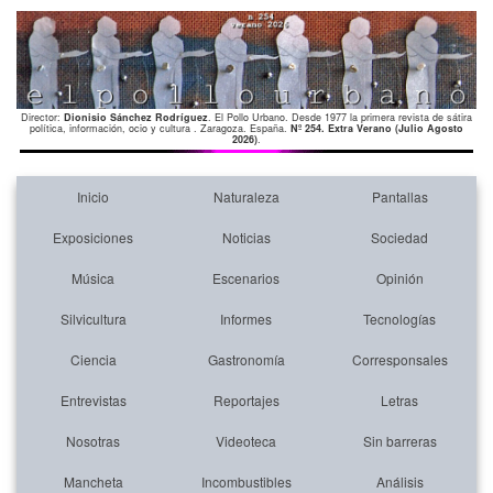
Director:
Dionisio Sánchez Rodríguez
. El Pollo Urbano. Desde 1977 la primera revista de sátira
política, información, ocio y cultura . Zaragoza. España.
Nº 254. Extra Verano (Julio Agosto
2026)
.
Inicio
Naturaleza
Pantallas
Exposiciones
Noticias
Sociedad
Música
Escenarios
Opinión
Silvicultura
Informes
Tecnologías
Ciencia
Gastronomía
Corresponsales
Entrevistas
Reportajes
Letras
Nosotras
Videoteca
Sin barreras
Mancheta
Incombustibles
Análisis