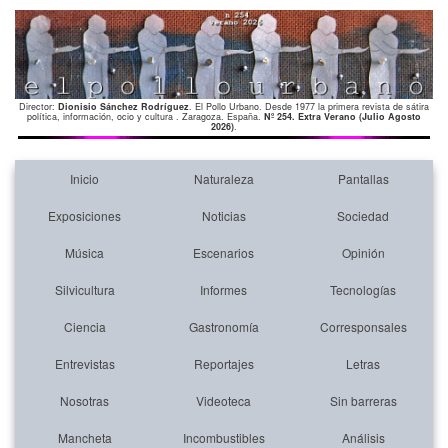
Director:
Dionisio Sánchez Rodríguez
. El Pollo Urbano. Desde 1977 la primera revista de sátira
política, información, ocio y cultura . Zaragoza. España.
Nº 254. Extra Verano (Julio Agosto
2026)
.
Inicio
Naturaleza
Pantallas
Exposiciones
Noticias
Sociedad
Música
Escenarios
Opinión
Silvicultura
Informes
Tecnologías
Ciencia
Gastronomía
Corresponsales
Entrevistas
Reportajes
Letras
Nosotras
Videoteca
Sin barreras
Mancheta
Incombustibles
Análisis