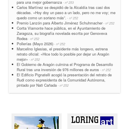
para una mejor gobernanza
- nº 253
Carlos Martínez se despidió de la Alcaldía tras casi dos
décadas. «Hoy doy un paso a un lado, pero no me voy; me
quedo como un soriano más”.
- nº 252
Premio Lanzón para Alberto Jiménez Schuhmacher
- nº 252
Corita Viamonte hace pública, en el Ayuntamiento de
Zaragoza, su biografía novelada escrita por Genoveva
Rodea
- nº 252
Pollerías (Mayo 2026)
- nº 252
Marcelino Iglesias, el presidente más longevo, estrena
retrato oficial: «Hice todo lo posible por dejar un Aragón
mejor»
- nº 252
El Gobierno de Aragón culmina el Programa de Desarrollo
Rural tras una inversión de 976 millones de euros
- nº 252
El Edificio Pignatelli acogió la presentación del retrato de
Rudi como expresidenta de la Comunidad Autónoma,
pintado por Nati Cañada
- nº 252