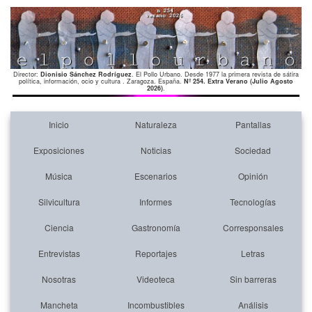
Director:
Dionisio Sánchez Rodríguez
. El Pollo Urbano. Desde 1977 la primera revista de sátira
política, información, ocio y cultura . Zaragoza. España.
Nº 254. Extra Verano (Julio Agosto
2026)
.
Inicio
Naturaleza
Pantallas
Exposiciones
Noticias
Sociedad
Música
Escenarios
Opinión
Silvicultura
Informes
Tecnologías
Ciencia
Gastronomía
Corresponsales
Entrevistas
Reportajes
Letras
Nosotras
Videoteca
Sin barreras
Mancheta
Incombustibles
Análisis