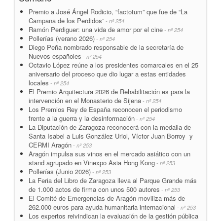
Premio a José Ángel Rodicio, “factotum” que fue de “La
Campana de los Perdidos”
- nº 254
Ramón Perdiguer: una vida de amor por el cine
- nº 254
Pollerías (verano 2026)
- nº 254
Diego Peña nombrado responsable de la secretaría de
Nuevos españoles
- nº 254
Octavio López reúne a los presidentes comarcales en el 25
aniversario del proceso que dio lugar a estas entidades
locales
- nº 254
El Premio Arquitectura 2026 de Rehabilitación es para la
intervención en el Monasterio de Sijena
- nº 254
Los Premios Rey de España reconocen el periodismo
frente a la guerra y la desinformación
- nº 254
La Diputación de Zaragoza reconocerá con la medalla de
Santa Isabel a Luis González Uriol, Víctor Juan Borroy y
CERMI Aragón
- nº 253
Aragón impulsa sus vinos en el mercado asiático con un
stand agrupado en Vinexpo Asia Hong Kong
- nº 253
Pollerías (Junio 2026)
- nº 253
La Feria del Libro de Zaragoza lleva al Parque Grande más
de 1.000 actos de firma con unos 500 autores
- nº 253
El Comité de Emergencias de Aragón moviliza más de
262.000 euros para ayuda humanitaria internacional
- nº 253
Los expertos reivindican la evaluación de la gestión pública