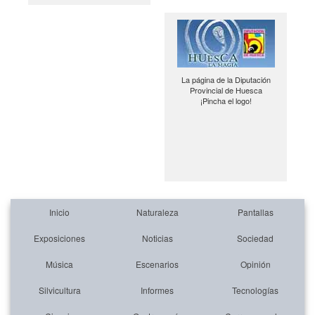
La página de la Diputación
Provincial de Huesca
¡Pincha el logo!
Inicio
Naturaleza
Pantallas
Exposiciones
Noticias
Sociedad
Música
Escenarios
Opinión
Silvicultura
Informes
Tecnologías