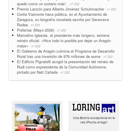
quedo como un soriano más”.
- nº 252
Premio Lanzón para Alberto Jiménez Schuhmacher
- nº 252
Corita Viamonte hace pública, en el Ayuntamiento de
Zaragoza, su biografía novelada escrita por Genoveva
Rodea
- nº 252
Pollerías (Mayo 2026)
- nº 252
Marcelino Iglesias, el presidente más longevo, estrena
retrato oficial: «Hice todo lo posible por dejar un Aragón
mejor»
- nº 252
El Gobierno de Aragón culmina el Programa de Desarrollo
Rural tras una inversión de 976 millones de euros
- nº 252
El Edificio Pignatelli acogió la presentación del retrato de
Rudi como expresidenta de la Comunidad Autónoma,
pintado por Nati Cañada
- nº 252
Una librería excepcional en la
red ¡Pincha el logo!