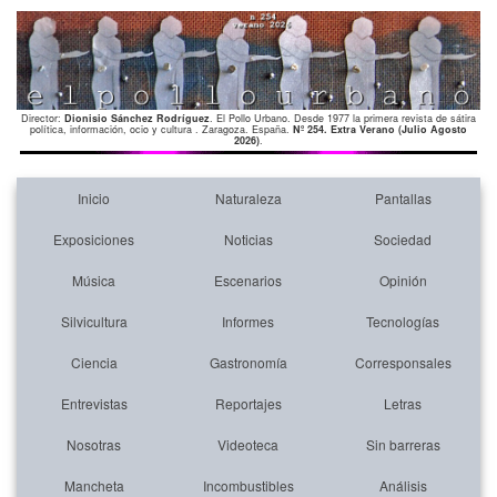
Director:
Dionisio Sánchez Rodríguez
. El Pollo Urbano. Desde 1977 la primera revista de sátira
política, información, ocio y cultura . Zaragoza. España.
Nº 254. Extra Verano (Julio Agosto
2026)
.
Inicio
Naturaleza
Pantallas
Exposiciones
Noticias
Sociedad
Música
Escenarios
Opinión
Silvicultura
Informes
Tecnologías
Ciencia
Gastronomía
Corresponsales
Entrevistas
Reportajes
Letras
Nosotras
Videoteca
Sin barreras
Mancheta
Incombustibles
Análisis