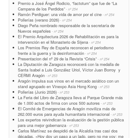
Premio a José Ángel Rodicio, “factotum” que fue de “La
Campana de los Perdidos”
- nº 254
Ramón Perdiguer: una vida de amor por el cine
- nº 254
Pollerías (verano 2026)
- nº 254
Diego Peña nombrado responsable de la secretaría de
Nuevos españoles
- nº 254
El Premio Arquitectura 2026 de Rehabilitación es para la
intervención en el Monasterio de Sijena
- nº 254
Los Premios Rey de España reconocen el periodismo
frente a la guerra y la desinformación
- nº 254
Presentacion del nº 29 de la Revista “Crisis”
- nº 254
La Diputación de Zaragoza reconocerá con la medalla de
Santa Isabel a Luis González Uriol, Víctor Juan Borroy y
CERMI Aragón
- nº 253
Aragón impulsa sus vinos en el mercado asiático con un
stand agrupado en Vinexpo Asia Hong Kong
- nº 253
Pollerías (Junio 2026)
- nº 253
La Feria del Libro de Zaragoza lleva al Parque Grande más
de 1.000 actos de firma con unos 500 autores
- nº 253
El Comité de Emergencias de Aragón moviliza más de
262.000 euros para ayuda humanitaria internacional
- nº 253
Los expertos reivindican la evaluación de la gestión pública
para una mejor gobernanza
- nº 253
Carlos Martínez se despidió de la Alcaldía tras casi dos
décadas. «Hoy doy un paso a un lado, pero no me voy; me