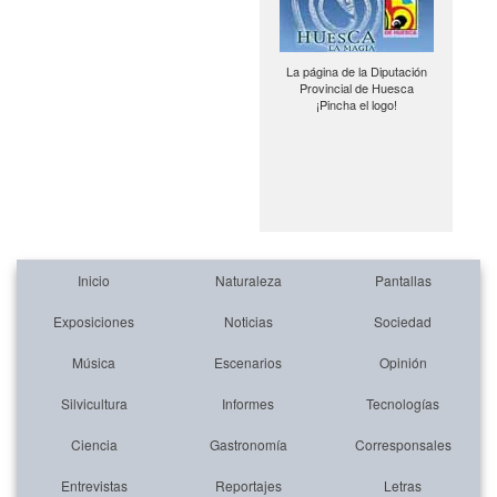
La página de la Diputación
Provincial de Huesca
¡Pincha el logo!
Inicio
Naturaleza
Pantallas
Exposiciones
Noticias
Sociedad
Música
Escenarios
Opinión
Silvicultura
Informes
Tecnologías
Ciencia
Gastronomía
Corresponsales
Entrevistas
Reportajes
Letras