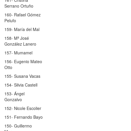
Serrano Ortuño
160- Rafael Gómez
Pelufo
159- María del Mal
158- Mª José
González Lanero
157- Mumamel
156- Eugenio Mateo
Otto
155- Susana Vacas
154- Silvia Castell
153- Ángel
Gonzalvo
152- Nicole Escolier
151- Fernando Bayo
150- Guillermo