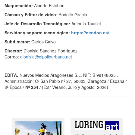
Maquetación:
Alberto Esteban.
Cámara y Editor de vídeo
: Rodolfo Gracia.
Jefe de Desarrollo Tecnológico:
Antonio Tausiet.
Servidor y soporte tecnológico:
https://neodoo.es/
Subdirector:
Carlos Calvo
Director:
Dionisio Sánchez Rodríguez.
Correo:
dionisio@elpollourbano.net
EDITA:
Nuevos Medios Aragoneses S.L.
NIF
: B 99148025 .
A
dministración: C/ San Pablo nº 27, 50003 Zaragoza / España
/
8ª Época /
Nº 254 /
(Extr Verano, Julio y Agosto 2026)
Una librería excepcional en la