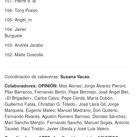
107- Pierre d. la
106- Tony Pueyo
105- Angel_m
104- Javier
Burguete
103- Andrés Jarabo
102- Maite Coscolla
Coordinación de cabeceras:
Susana Vacas.
Colaboradores:
OPINIÓN:
Max Alonso, Jorge Álvarez Pieroni,
Pilar Barranco, Fernando Berlín, Pepe Bermejo, José Angel Biel,
«El Brigadier», Carlos Calvo, Pepe Cerdá, María Dubón,
Guillermo Fatás, Christian G. Toledo, José Llera Gil, Jorge
Marqueta, Eugenio Mateo, Manuel Medrano, Don Quiterio,
Fernando Rivarés, Agustín Romero Barroso, Dionisio Sánchez,
Mari Sancho Menjón, Fernando Sancho, Manuel Sogas, Antonio
Tausiet, Raúl Tristán, Javier Úbeda y José Luis Valero.