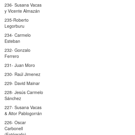
236- Susana Vacas
y Vicente Almazán
235-Roberto
Legorburu
234- Carmelo
Esteban
232- Gonzalo
Ferrero
231- Juan Moro
230- Raúl Jimenez
229- David Mainar
228- Jesús Carmelo
Sánchez
227- Susana Vacas
& Aitor Pablogorrán
226- Oscar
Carbonell
(Fotógrafo)