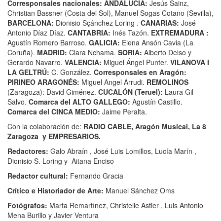
Corresponsales nacionales:
ANDALUCÍA:
Jesús Sainz,
Christian Bassner (Costa del Sol), Manuel Sogas Cotano (Sevilla),
BARCELONA:
Dionisio Sçánchez Loring .
CANARIAS:
José
Antonio Díaz Díaz.
CANTABRIA:
Inés Tazón.
EXTREMADURA :
Agustín Romero Barroso.
GALICIA:
Elena Ansón Cavia (La
Coruña).
MADRID:
Clara Nchama.
SORIA:
Alberto Delso y
Gerardo Navarro.
VALENCIA:
Miguel Ángel Punter.
VILANOVA I
LA GELTRÚ:
C. González.
Corresponsales en Aragón:
PIRINEO ARAGONÉS:
Miguel Angel Arrudi.
REMOLINOS
(Zaragoza): David Giménez.
CUCALÓN (Teruel):
Laura Gil
Salvo.
Comarca del ALTO GALLEGO:
Agustín Castillo.
Comarca del CINCA MEDIO:
Jaime Peralta.
Con la colaboración de:
RADIO CABLE, Aragón Musical, La 8
Zaragoza y EMPRESARIOS.
Redactores:
Galo Abraín , José Luis Lomillos, Lucía Marín ,
Dionisio S. Loring y Aitana Enciso
Redactor cultural:
Fernando Gracia
Crítico e Historiador de Arte:
Manuel Sánchez Oms
Fotógrafos:
Marta Remartínez, Christelle Astier , Luis Antonio
Mena Burillo y Javier Ventura