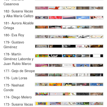
Casanova
182- Susana Vacas
y Alka María Callizo
181- Aurora Alcalde
Ortega
180- Eva Roy
179- Gustavo
Giménez
178- Martín
Giménez Laborda y
Juan Rubio Marco
177- Gejo de Sinope
176- Luis Loras
175- Nashaat
Conde
174- Diego Melero
173- Susana Vacas