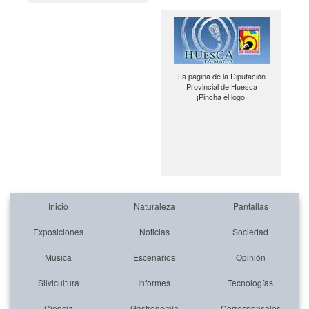
La página de la Diputación
Provincial de Huesca
¡Pincha el logo!
Inicio
Naturaleza
Pantallas
Exposiciones
Noticias
Sociedad
Música
Escenarios
Opinión
Silvicultura
Informes
Tecnologías
Ciencia
Gastronomía
Corresponsales