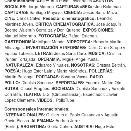
Coordinadores:
ARTE:
Ana Puyol Loscertales
ASUNTOS
SOCIALES:
Jorge Moreno.
CAPTURAS «SEX»:
Joe Rekemao.
CAPTURAS:
Santiago Mayayo.
CIENCIA:
Jesús Saínz Maza.
CINE:
Carlos Calvo.
Redactor cinematográfico:
Leandro
Martínez Joven.
CRÍTICA CINEMATOGRÁFICA:
José Joaquín
Beeme ,Valentín Corraliza y Don Quiterio.
EXPOSICIONES:
Manuel Medrano.
FOTOGRAFÍA:
Rafael Esteban.
GASTRONOMÍA:
Miguel Mendo.
VIDEOTECA:
Roberto Martín
Miravegas.
INVESTIGACIÓN E INFORMES:
Darío C. de Sirope y
Equipo Tubería.
LETRAS:
Jesús Soria Caro.
MÚSICA:
Cristina
Punter Tortajada.
OPERAMÍA:
Miguel Angel Yusta.
NATURALEZA:
Eduardo Viñuales.
NOSOTRAS
: Cristina Beltrán.
POESÍA:
Hugo Ester Laín y Mario Meléndez.
POLLERÍAS:
Martín Ballonga.
PORTADAS:
Susana Vacas.
RADIO
POLLO:
Dionisio Sánchez.
REPORTAJES:
Eugenio Mateo Oto.
RUTAS
: Chusé Aragüés.
SOCIEDAD:
Dionisio Sánchez y Valentín
Corraliza.
TEATRO:
D.S. (Circunstancial), Espectador: Javier
López Clemente.
VÍDEOS:
PolloTube.
Corresponsales Internacionales:
INTERNACIONALES:
Guillermo di Paolo Casanova y Agustín
Gavín Blasco.
ALEMANIA:
Andreu Jerez
(Berlín
).
ARGENTINA:
Gloria Cohen.
AUSTRIA:
Hugo Ester