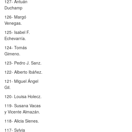
127- Antuán
Duchamp
126- Margó
Venegas.
125- Isabel F.
Echevarría.
124- Tomás
Gimeno.
123- Pedro J. Sanz.
122- Alberto Ibáñez.
121- Miguel Ángel
Gil.
120- Louisa Holecz.
119- Susana Vacas
y Vicente Almazán.
118- Alicia Sienes.
117- Sylvia