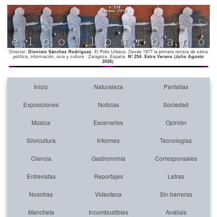
Director:
Dionisio Sánchez Rodríguez
. El Pollo Urbano. Desde 1977 la primera revista de sátira
política, información, ocio y cultura . Zaragoza. España.
Nº 254. Extra Verano (Julio Agosto
2026)
.
Inicio
Naturaleza
Pantallas
Exposiciones
Noticias
Sociedad
Música
Escenarios
Opinión
Silvicultura
Informes
Tecnologías
Ciencia
Gastronomía
Corresponsales
Entrevistas
Reportajes
Letras
Nosotras
Videoteca
Sin barreras
Mancheta
Incombustibles
Análisis