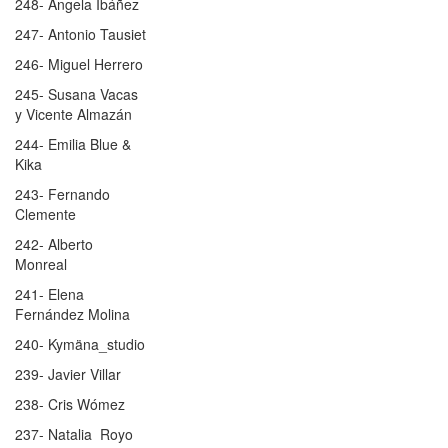
248- Ángela Ibáñez
247- Antonio Tausiet
246- Miguel Herrero
245- Susana Vacas
y Vicente Almazán
244- Emilia Blue &
Kika
243- Fernando
Clemente
242- Alberto
Monreal
241- Elena
Fernández Molina
240- Kymäna_studio
239- Javier Villar
238- Cris Wómez
237- Natalia Royo