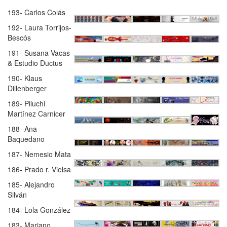
193- Carlos Colás
192- Laura Torrijos-
Bescós
191- Susana Vacas
& Estudio Ductus
190- Klaus
Dillenberger
189- Piluchi
Martínez Carnicer
188- Ana
Baquedano
187- Nemesio Mata
186- Prado r. Vielsa
185- Alejandro
Silván
184- Lola González
183- Mariano