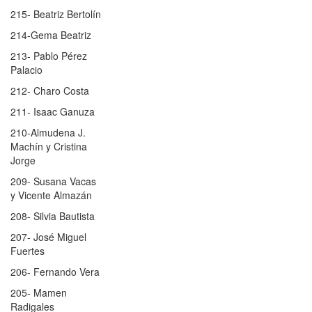
215- Beatriz Bertolín
214-Gema Beatriz
213- Pablo Pérez
Palacio
212- Charo Costa
211- Isaac Ganuza
210-Almudena J.
Machín y Cristina
Jorge
209- Susana Vacas
y Vicente Almazán
208- Silvia Bautista
207- José Miguel
Fuertes
206- Fernando Vera
205- Mamen
Radigales