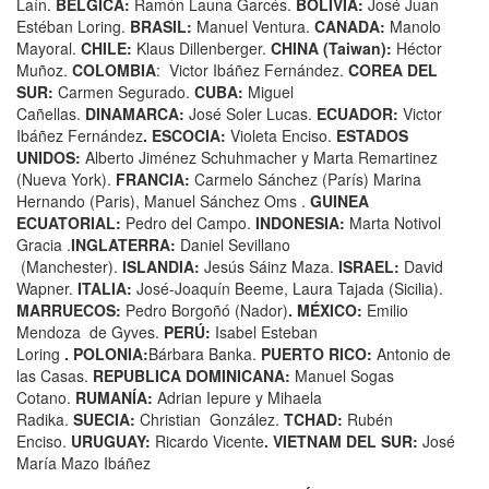
Laín.
BELGICA:
Ramón Launa Garcés.
BOLIVIA:
José Juan
Estéban Loring.
BRASIL:
Manuel Ventura.
CANADA:
Manolo
Mayoral.
CHILE:
Klaus Dillenberger.
CHINA (Taiwan):
Héctor
Muñoz.
COLOMBIA
: Victor Ibáñez Fernández.
COREA DEL
SUR:
Carmen Segurado.
CUBA:
Miguel
Cañellas.
DINAMARCA:
José Soler Lucas.
ECUADOR:
Victor
Ibáñez Fernández
.
ESCOCIA:
Violeta Enciso.
ESTADOS
UNIDOS:
Alberto Jiménez Schuhmacher y Marta Remartinez
(Nueva York).
FRANCIA:
Carmelo Sánchez (París) Marina
Hernando (Paris), Manuel Sánchez Oms .
GUINEA
ECUATORIAL:
Pedro del Campo.
INDONESIA:
Marta Notivol
Gracia .
INGLATERRA:
Daniel Sevillano
(Manchester).
ISLANDIA:
Jesús Sáinz Maza.
ISRAEL:
David
Wapner.
ITALIA:
José-Joaquín Beeme, Laura Tajada (Sicilia).
MARRUECOS:
Pedro Borgoñó (Nador)
.
MÉXICO:
Emilio
Mendoza de Gyves.
PERÚ:
Isabel Esteban
Loring
.
POLONIA:
Bárbara Banka.
PUERTO RICO:
Antonio de
las Casas.
REPUBLICA DOMINICANA:
Manuel Sogas
Cotano.
RUMANÍA:
Adrian Iepure y Mihaela
Radika.
SUECIA:
Christian González.
TCHAD:
Rubén
Enciso.
URUGUAY:
Ricardo Vicente
.
VIETNAM DEL SUR:
José
María Mazo Ibáñez