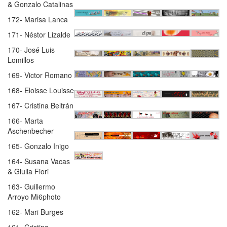
& Gonzalo Catalinas
172- Marisa Lanca
171- Néstor Lizalde
170- José Luis
Lomillos
169- Victor Romano
168- Eloisse Louisse
167- Cristina Beltrán
166- Marta
Aschenbecher
165- Gonzalo Inigo
164- Susana Vacas
& Giulia Fiori
163- Guillermo
Arroyo Mi6photo
162- Mari Burges
161- Cristina