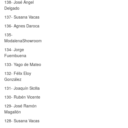
138- José Ángel
Delgado
137- Susana Vacas
136- Agnes Daroca
135-
ModalenaShowroom
134- Jorge
Fuembuena
133- Yago de Mateo
132- Félix Eloy
González
131- Joaquín Sicilia
130- Rubén Vicente
129- José Ramón
Magallón
128- Susana Vacas