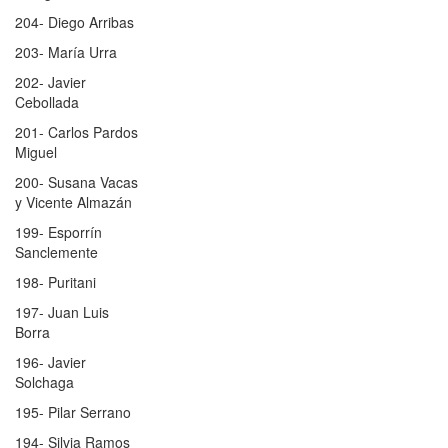
204- Diego Arribas
203- María Urra
202- Javier
Cebollada
201- Carlos Pardos
Miguel
200- Susana Vacas
y Vicente Almazán
199- Esporrín
Sanclemente
198- Puritani
197- Juan Luis
Borra
196- Javier
Solchaga
195- Pilar Serrano
194- Silvia Ramos