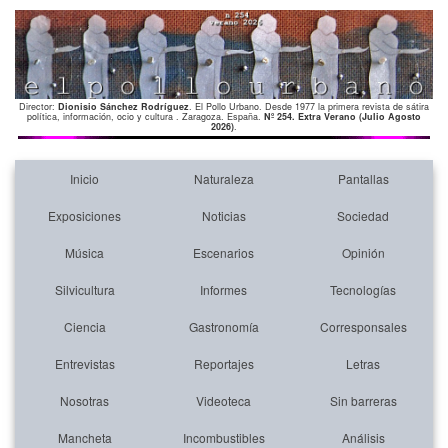
Director:
Dionisio Sánchez Rodríguez
. El Pollo Urbano. Desde 1977 la primera revista de sátira
política, información, ocio y cultura . Zaragoza. España.
Nº 254. Extra Verano (Julio Agosto
2026)
.
Inicio
Naturaleza
Pantallas
Exposiciones
Noticias
Sociedad
Música
Escenarios
Opinión
Silvicultura
Informes
Tecnologías
Ciencia
Gastronomía
Corresponsales
Entrevistas
Reportajes
Letras
Nosotras
Videoteca
Sin barreras
Mancheta
Incombustibles
Análisis