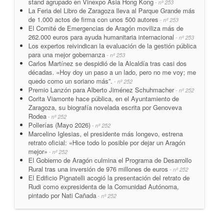
stand agrupado en Vinexpo Asia Hong Kong
- nº 253
La Feria del Libro de Zaragoza lleva al Parque Grande más
de 1.000 actos de firma con unos 500 autores
- nº 253
El Comité de Emergencias de Aragón moviliza más de
262.000 euros para ayuda humanitaria internacional
- nº 253
Los expertos reivindican la evaluación de la gestión pública
para una mejor gobernanza
- nº 253
Carlos Martínez se despidió de la Alcaldía tras casi dos
décadas. «Hoy doy un paso a un lado, pero no me voy; me
quedo como un soriano más”.
- nº 252
Premio Lanzón para Alberto Jiménez Schuhmacher
- nº 252
Corita Viamonte hace pública, en el Ayuntamiento de
Zaragoza, su biografía novelada escrita por Genoveva
Rodea
- nº 252
Pollerías (Mayo 2026)
- nº 252
Marcelino Iglesias, el presidente más longevo, estrena
retrato oficial: «Hice todo lo posible por dejar un Aragón
mejor»
- nº 252
El Gobierno de Aragón culmina el Programa de Desarrollo
Rural tras una inversión de 976 millones de euros
- nº 252
El Edificio Pignatelli acogió la presentación del retrato de
Rudi como expresidenta de la Comunidad Autónoma,
pintado por Nati Cañada
- nº 252