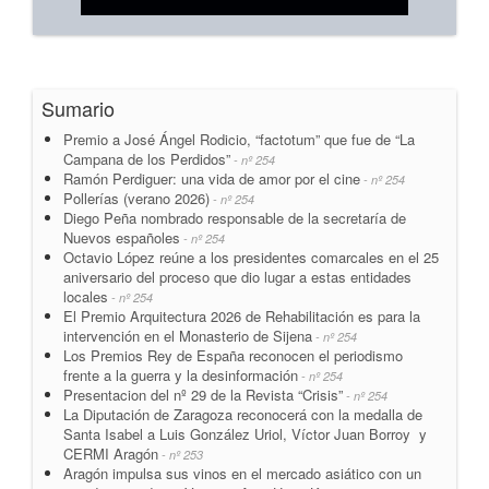
Sumario
Premio a José Ángel Rodicio, “factotum” que fue de “La
Campana de los Perdidos”
- nº 254
Ramón Perdiguer: una vida de amor por el cine
- nº 254
Pollerías (verano 2026)
- nº 254
Diego Peña nombrado responsable de la secretaría de
Nuevos españoles
- nº 254
Octavio López reúne a los presidentes comarcales en el 25
aniversario del proceso que dio lugar a estas entidades
locales
- nº 254
El Premio Arquitectura 2026 de Rehabilitación es para la
intervención en el Monasterio de Sijena
- nº 254
Los Premios Rey de España reconocen el periodismo
frente a la guerra y la desinformación
- nº 254
Presentacion del nº 29 de la Revista “Crisis”
- nº 254
La Diputación de Zaragoza reconocerá con la medalla de
Santa Isabel a Luis González Uriol, Víctor Juan Borroy y
CERMI Aragón
- nº 253
Aragón impulsa sus vinos en el mercado asiático con un