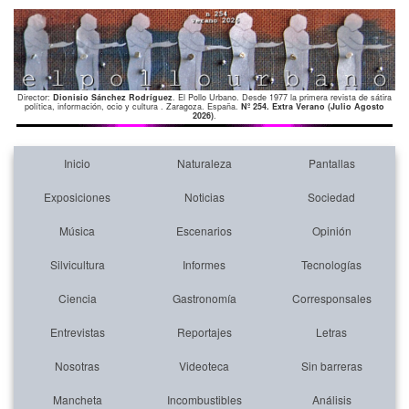
Director:
Dionisio Sánchez Rodríguez
. El Pollo Urbano. Desde 1977 la primera revista de sátira
política, información, ocio y cultura . Zaragoza. España.
Nº 254. Extra Verano (Julio Agosto
2026)
.
Inicio
Naturaleza
Pantallas
Exposiciones
Noticias
Sociedad
Música
Escenarios
Opinión
Silvicultura
Informes
Tecnologías
Ciencia
Gastronomía
Corresponsales
Entrevistas
Reportajes
Letras
Nosotras
Videoteca
Sin barreras
Mancheta
Incombustibles
Análisis