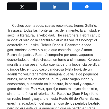
Twittear
Compartir
Compartir
Coches puenteados, suelas recomidas, trenes Guthrie.
Traspasar todas las fronteras: las de la mente, la amistad, el
sexo, la literatura, la velocidad. The searchers. Febril canuto,
la vida: el rollo de la escritura-diario: las volutas be-bop: el
desarrollo de un film. Rebels Rebels. Deanismo a todo
gas. América down & out; la que contaría luego Altman.
Busca del padre / Padre / compadre por unos vaqueros
desnortados en viaje circular, en torno a sí mismos. Kerouac,
moralista a su pesar, daba cuenta de una inocencia perdida,
o imposible, en todo caso candorosa (vista hoy); de un
adanismo voluntariamente marginal que vivía de pequeños
hurtos, mentiras en cadena, puro y duro vagabundeo, y
encontraba, husmando en la basura, la casual y esquiva
gema del arte. Escrivivir, que dijo nuestro Joyce de bolsillo,
sin tanta retórica ni retórica. Sal Paradise (Sam Riley) tiene
un rostro hemingwayano en esta Route 66 de Walter Salles,
enésima adaptación del más famoso de los periplos beatnik,
pero no era ésta ya la generación que se perdió en París