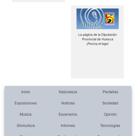
La página de la Diputación
Provincial de Huesca
¡Pincha el logo!
Inicio
Naturaleza
Pantallas
Exposiciones
Noticias
Sociedad
Música
Escenarios
Opinión
Silvicultura
Informes
Tecnologías