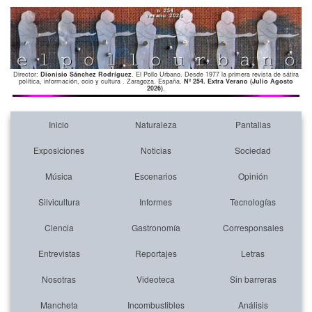
Director:
Dionisio Sánchez Rodríguez
. El Pollo Urbano. Desde 1977 la primera revista de sátira
política, información, ocio y cultura . Zaragoza. España.
Nº 254. Extra Verano (Julio Agosto
2026)
.
Inicio
Naturaleza
Pantallas
Exposiciones
Noticias
Sociedad
Música
Escenarios
Opinión
Silvicultura
Informes
Tecnologías
Ciencia
Gastronomía
Corresponsales
Entrevistas
Reportajes
Letras
Nosotras
Videoteca
Sin barreras
Mancheta
Incombustibles
Análisis