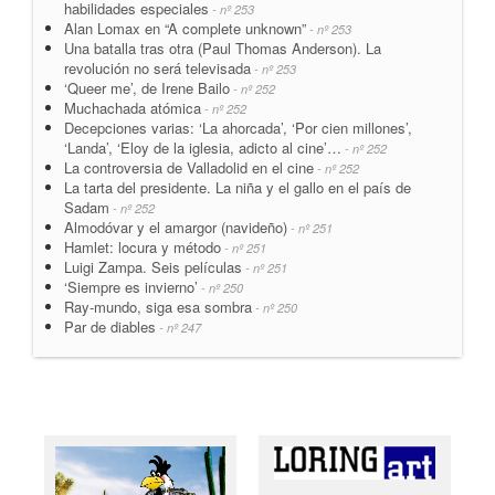
habilidades especiales
- nº 253
Alan Lomax en “A complete unknown”
- nº 253
Una batalla tras otra (Paul Thomas Anderson). La
revolución no será televisada
- nº 253
‘Queer me’, de Irene Bailo
- nº 252
Muchachada atómica
- nº 252
Decepciones varias: ‘La ahorcada’, ‘Por cien millones’,
‘Landa’, ‘Eloy de la iglesia, adicto al cine’…
- nº 252
La controversia de Valladolid en el cine
- nº 252
La tarta del presidente. La niña y el gallo en el país de
Sadam
- nº 252
Almodóvar y el amargor (navideño)
- nº 251
Hamlet: locura y método
- nº 251
Luigi Zampa. Seis películas
- nº 251
‘Siempre es invierno’
- nº 250
Ray-mundo, siga esa sombra
- nº 250
Par de diables
- nº 247