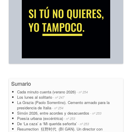
Sumario
Cada minuto cuenta (verano 2026)
- nº 254
Los lunes al solitario
- nº 247
La Grazia (Paolo Sorrentino). Cemento armado para la
presidencia de Italia
- nº 254
Simón 2026, entre acordes y desacuerdos
- nº 253
Poesía urbana (excéntrica)
- nº 253
De ‘La caza’ a ‘Mi querida señorita’
- nº 253
Resurrection 狂野时代 (BI GAN). Un director con