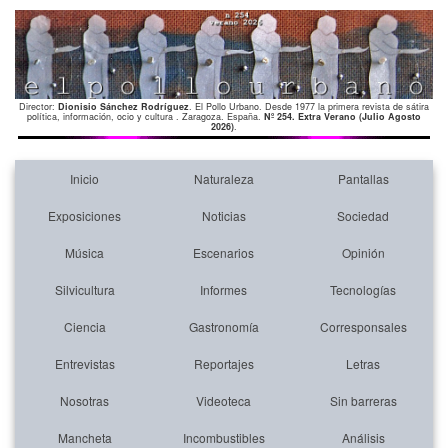
Director:
Dionisio Sánchez Rodríguez
. El Pollo Urbano. Desde 1977 la primera revista de sátira
política, información, ocio y cultura . Zaragoza. España.
Nº 254. Extra Verano (Julio Agosto
2026)
.
Inicio
Naturaleza
Pantallas
Exposiciones
Noticias
Sociedad
Música
Escenarios
Opinión
Silvicultura
Informes
Tecnologías
Ciencia
Gastronomía
Corresponsales
Entrevistas
Reportajes
Letras
Nosotras
Videoteca
Sin barreras
Mancheta
Incombustibles
Análisis