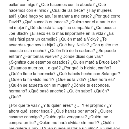
bailar conmigo? ¿Qué hacemos con la abuela? ¿Qué
hacemos con el niño? ¿Cuál de las trece? ¿Hay mujeres
así? ¿Qué hago yo aquí si mañana me caso? ¿Por qué corre
David? ¿Qué sucedió entonces? ¿Quiere ser el amante de
mi mujer? ¿Dónde está la séptima compañía? ¿Conoces a
Joe Black? ¿El sexo es lo más importante en la vida? ¿Es
más fácil para un camello? ¿Quién mató a Vicky? ¿Te
acuerdas que soy tu hija? ¿Qué hay, Nellie? ¿Con quién me
acuesto esta noche? ¿Quién tiró de la cadena? ¿Se puede
entrar? ¿Fantomas vuelve? ¿Dónde dices que vas?
¿Significa que estamos casados? ¿Quién mató a Bruce Lee?
¿Estamos muertos… o qué? ¿Por qué lo hiciste, cariño?
¿Quién tiene la herencia? ¿Qué habéis hecho con Solanger?
¿Quién la ha visto morir? ¿Qué es la vida? ¿Qué hora es?
¿Quién se acuesta con mi mujer? ¿Dónde te escondes,
hermano? ¿Qué pasó anoche? ¿Quién sabe? ¿Quién?
¿Qué?
¿Por qué te vas? ¿Y tú quién eres? ¿… Y el prójimo? ¿Y
ahora qué, señor fiscal? ¿Qué harías por amor? ¿Quiere
casarse conmigo? ¿Quién grita venganza? ¿Quién me
compra un lío? ¿Quién me hará olvidar sin morir? ¿Quién
me quiere a mí? ¿Quién puede matar a un niño? ¿Quién soy