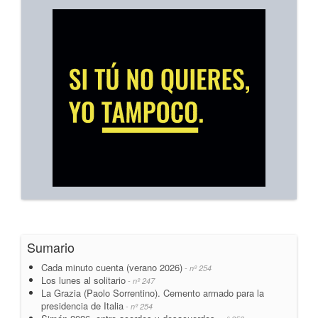
Sumario
Cada minuto cuenta (verano 2026)
- nº 254
Los lunes al solitario
- nº 247
La Grazia (Paolo Sorrentino). Cemento armado para la
presidencia de Italia
- nº 254