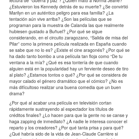
lectura de “Guerra y paz”? ¿Quién mató a Norma Jeane?
¿Estuvieron los Kennedy detrás de su muerte? ¿Se convirtió
Marilyn en un auténtico peligro para esa familia? ¿La
tentación aún vive arriba? ¿Son las películas que se
programan para la muestra de Calanda las que realmente
hubiesen gustado a Buñuel? ¿Por qué se sigue
considerando, en el circuito zaragozano, “Salida de misa del
Pilar” como la primera película realizada en España cuando
se sabe que no lo es? ¿Existe el cine aragonés? ¿Por qué se
ha dado tanto bombo a una película tan floja como “De tu
ventana a la mía? ¿Qué es esa tontería de que cuando
alguien está en la popularidad hay un ferviente deseo de tiro
al plato? ¿Estamos tontos o qué? ¿Por qué se considera de
mayor calado el género dramático que el cómico? ¿No es
más difícultoso realizar una buena comedia que un buen
drama?
¿Por qué al acabar una película en televisión cortan
rápidamente sustrayendo al espectador los títulos de
créditos finales? ¿Lo hacen para que la gente no se canse y
haga zapping de inmediato? ¿A nadie le interesa conocer el
reparto y los creadores? ¿Por qué tanta prisa y para qué?
¿Qué habría sido de la vida de Jean-Claude Carrière si