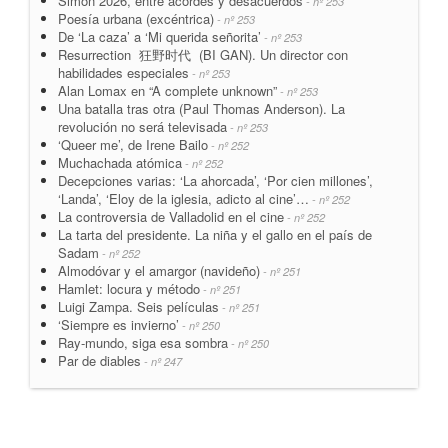
Simón 2026, entre acordes y desacuerdos
- nº 253
Poesía urbana (excéntrica)
- nº 253
De ‘La caza’ a ‘Mi querida señorita’
- nº 253
Resurrection 狂野时代 (BI GAN). Un director con
habilidades especiales
- nº 253
Alan Lomax en “A complete unknown”
- nº 253
Una batalla tras otra (Paul Thomas Anderson). La
revolución no será televisada
- nº 253
‘Queer me’, de Irene Bailo
- nº 252
Muchachada atómica
- nº 252
Decepciones varias: ‘La ahorcada’, ‘Por cien millones’,
‘Landa’, ‘Eloy de la iglesia, adicto al cine’…
- nº 252
La controversia de Valladolid en el cine
- nº 252
La tarta del presidente. La niña y el gallo en el país de
Sadam
- nº 252
Almodóvar y el amargor (navideño)
- nº 251
Hamlet: locura y método
- nº 251
Luigi Zampa. Seis películas
- nº 251
‘Siempre es invierno’
- nº 250
Ray-mundo, siga esa sombra
- nº 250
Par de diables
- nº 247