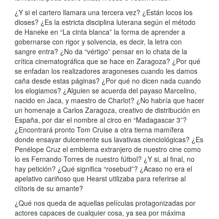
¿Y si el cartero llamara una tercera vez? ¿Están locos los
dioses? ¿Es la estricta disciplina luterana según el método
de Haneke en “La cinta blanca” la forma de aprender a
gobernarse con rigor y solvencia, es decir, la letra con
sangre entra? ¿No da “vértigo” pensar en lo chata de la
crítica cinematográfica que se hace en Zaragoza? ¿Por qué
se enfadan los realizadores aragoneses cuando les damos
caña desde estas páginas? ¿Por qué no dicen nada cuando
los elogiamos? ¿Alguien se acuerda del payaso Marcelino,
nacido en Jaca, y maestro de Charlot? ¿No habría que hacer
un homenaje a Carlos Zaragoza, creativo de distribución en
España, por dar el nombre al circo en “Madagascar 3”?
¿Encontrará pronto Tom Cruise a otra tierna mamífera
donde ensayar dulcemente sus lavativas cienciológicas? ¿Es
Penélope Cruz el emblema extranjero de nuestro cine como
lo es Fernando Torres de nuestro fútbol? ¿Y si, al final, no
hay petición? ¿Qué significa “rosebud”? ¿Acaso no era el
apelativo cariñoso que Hearst utilizaba para referirse al
clítoris de su amante?
¿Qué nos queda de aquellas películas protagonizadas por
actores capaces de cualquier cosa, ya sea por máxima