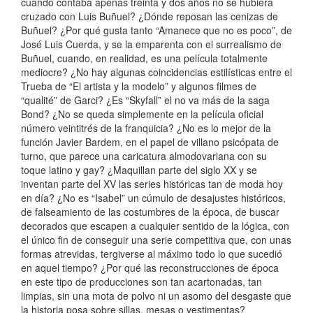
cuando contaba apenas treinta y dos años no se hubiera
cruzado con Luis Buñuel? ¿Dónde reposan las cenizas de
Buñuel? ¿Por qué gusta tanto “Amanece que no es poco”, de
José Luis Cuerda, y se la emparenta con el surrealismo de
Buñuel, cuando, en realidad, es una película totalmente
mediocre? ¿No hay algunas coincidencias estilísticas entre el
Trueba de “El artista y la modelo” y algunos filmes de
“qualité” de Garci? ¿Es “Skyfall” el no va más de la saga
Bond? ¿No se queda simplemente en la película oficial
número veintitrés de la franquicia? ¿No es lo mejor de la
función Javier Bardem, en el papel de villano psicópata de
turno, que parece una caricatura almodovariana con su
toque latino y gay? ¿Maquillan parte del siglo XX y se
inventan parte del XV las series históricas tan de moda hoy
en día? ¿No es “Isabel” un cúmulo de desajustes históricos,
de falseamiento de las costumbres de la época, de buscar
decorados que escapen a cualquier sentido de la lógica, con
el único fin de conseguir una serie competitiva que, con unas
formas atrevidas, tergiverse al máximo todo lo que sucedió
en aquel tiempo? ¿Por qué las reconstrucciones de época
en este tipo de producciones son tan acartonadas, tan
limpias, sin una mota de polvo ni un asomo del desgaste que
la historia posa sobre sillas, mesas o vestimentas?