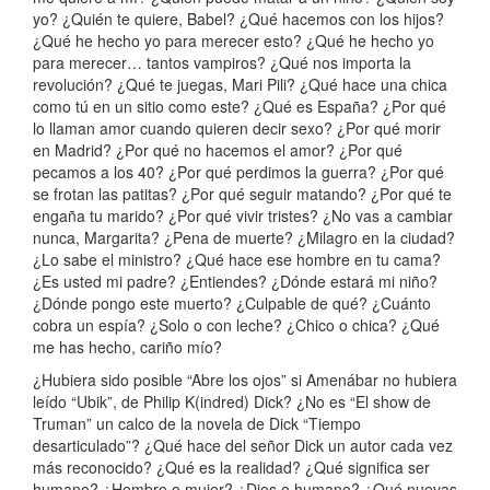
yo? ¿Quién te quiere, Babel? ¿Qué hacemos con los hijos?
¿Qué he hecho yo para merecer esto? ¿Qué he hecho yo
para merecer… tantos vampiros? ¿Qué nos importa la
revolución? ¿Qué te juegas, Mari Pili? ¿Qué hace una chica
como tú en un sitio como este? ¿Qué es España? ¿Por qué
lo llaman amor cuando quieren decir sexo? ¿Por qué morir
en Madrid? ¿Por qué no hacemos el amor? ¿Por qué
pecamos a los 40? ¿Por qué perdimos la guerra? ¿Por qué
se frotan las patitas? ¿Por qué seguir matando? ¿Por qué te
engaña tu marido? ¿Por qué vivir tristes? ¿No vas a cambiar
nunca, Margarita? ¿Pena de muerte? ¿Milagro en la ciudad?
¿Lo sabe el ministro? ¿Qué hace ese hombre en tu cama?
¿Es usted mi padre? ¿Entiendes? ¿Dónde estará mi niño?
¿Dónde pongo este muerto? ¿Culpable de qué? ¿Cuánto
cobra un espía? ¿Solo o con leche? ¿Chico o chica? ¿Qué
me has hecho, cariño mío?
¿Hubiera sido posible “Abre los ojos” si Amenábar no hubiera
leído “Ubik”, de Philip K(indred) Dick? ¿No es “El show de
Truman” un calco de la novela de Dick “Tiempo
desarticulado”? ¿Qué hace del señor Dick un autor cada vez
más reconocido? ¿Qué es la realidad? ¿Qué significa ser
humano? ¿Hombre o mujer? ¿Dios o humano? ¿Qué nuevas