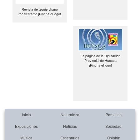
Revista de izquierdismo
recalcitrante ¡Pincha el logo!
La página de la Diputación
Provincial de Huesca
¡Pincha el logo!
Inicio
Naturaleza
Pantallas
Exposiciones
Noticias
Sociedad
Música
Escenarios
Opinión