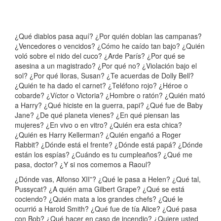
¿Qué diablos pasa aquí? ¿Por quién doblan las campanas?
¿Vencedores o vencidos? ¿Cómo he caído tan bajo? ¿Quién
voló sobre el nido del cuco? ¿Arde París? ¿Por qué se
asesina a un magistrado? ¿Por qué no? ¿Violación bajo el
sol? ¿Por qué lloras, Susan? ¿Te acuerdas de Dolly Bell?
¿Quién te ha dado el carnet? ¿Teléfono rojo? ¿Héroe o
cobarde? ¿Víctor o Victoria? ¿Hombre o ratón? ¿Quién mató
a Harry? ¿Qué hiciste en la guerra, papi? ¿Qué fue de Baby
Jane? ¿De qué planeta vienes? ¿En qué piensan las
mujeres? ¿En vivo o en vitro? ¿Quién era esta chica?
¿Quién es Harry Kellerman? ¿Quién engañó a Roger
Rabbit? ¿Dónde está el frente? ¿Dónde está papá? ¿Dónde
están los espías? ¿Cuándo es tu cumpleaños? ¿Qué me
pasa, doctor? ¿Y si nos comemos a Raoul?
¿Dónde vas, Alfonso XII”? ¿Qué le pasa a Helen? ¿Qué tal,
Pussycat? ¿A quién ama Gilbert Grape? ¿Qué se está
cociendo? ¿Quién mata a los grandes chefs? ¿Qué le
ocurrió a Harold Smith? ¿Qué fue de tía Alice? ¿Qué pasa
con Bob? ¿Qué hacer en caso de incendio? ¿Quiere usted