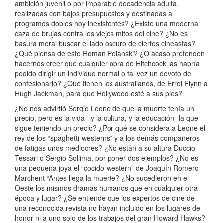
ambición juvenil o por imparable decadencia adulta,
realizadas con bajos presupuestos y destinadas a
programos dobles hoy inexistentes? ¿Existe una moderna
caza de brujas contra los viejos mitos del cine? ¿No es
basura moral buscar el lado oscuro de ciertos cineastas?
¿Qué piensa de esto Roman Polanski? ¿O acaso pretenden
hacernos creer que cualquier obra de Hitchcock las habría
podido dirigir un individuo normal o tal vez un devoto de
confesionario? ¿Qué tienen los australianos, de Errol Flynn a
Hugh Jackman, para que Hollywood esté a sus pies?
¿No nos advirtió Sergio Leone de que la muerte tenía un
precio, pero es la vida –y la cultura, y la educación- la que
sigue teniendo un precio? ¿Por qué se considera a Leone el
rey de los “spaghetti-westerns” y a los demás compañeros
de fatigas unos mediocres? ¿No están a su altura Duccio
Tessari o Sergio Sollima, por poner dos ejemplos? ¿No es
una pequeña joya el “cocido-western” de Joaquín Romero
Marchent “Antes llega la muerte? ¿No sucedieron en el
Oeste los mismos dramas humanos que en cualquier otra
época y lugar? ¿Se entiende que los expertos de cine de
una reconocida revista no hayan incluido en los lugares de
honor ni a uno solo de los trabajos del gran Howard Hawks?