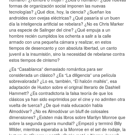
formas de organización social imponen las nuevas
tecnologías? ¿Qué dice, hoy, la ciencia? ¿Sueñan los
androides con ovejas eléctricas? ¿Qué pasaría si un buen
día la inteligencia artificial se rebelara? ¿No es Chris Marker
una especie de Salinger del cine? ¿Qué empuja a un
hombre recién cumplidos los ochenta a salir a la calle
armado con una pequeña cámara y realizar, en estos
tiempos de desencanto y con absoluta libertad, un canto
juvenil a la insumisión, sino la necesidad de rebelarse contra
estos tiempos de cinismo?
¿Es “Casablanca” demasiado romántica para ser
considerada un clásico? ¿Es “La diligencia” una película
sobrevalorada? ¿Lo es, también, “El halcón maltés”, esa
adaptación de Huston sobre el original literario de Dashiell
Hammett? ¿Es contradictoria la falsa teoría de que los
clásicos ya han sido exprimidos por el cine y no admiten otra
vuelta de tuerca? ¿De qué mala educación habla
Almodóvar? ¿No es Almodóvar un bluff de colosales
dimensiones? ¿Existen más libros sobre Marilyn Monroe que
sobre la segunda guerra mundial? ¿Empezó y terminó Billy
Wilder, mientras esperaba a la Monroe en el set de rodaje, la