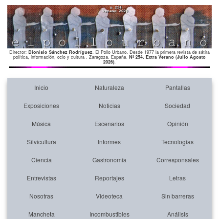
Director:
Dionisio Sánchez Rodríguez
. El Pollo Urbano. Desde 1977 la primera revista de sátira
política, información, ocio y cultura . Zaragoza. España.
Nº 254. Extra Verano (Julio Agosto
2026)
.
Inicio
Naturaleza
Pantallas
Exposiciones
Noticias
Sociedad
Música
Escenarios
Opinión
Silvicultura
Informes
Tecnologías
Ciencia
Gastronomía
Corresponsales
Entrevistas
Reportajes
Letras
Nosotras
Videoteca
Sin barreras
Mancheta
Incombustibles
Análisis