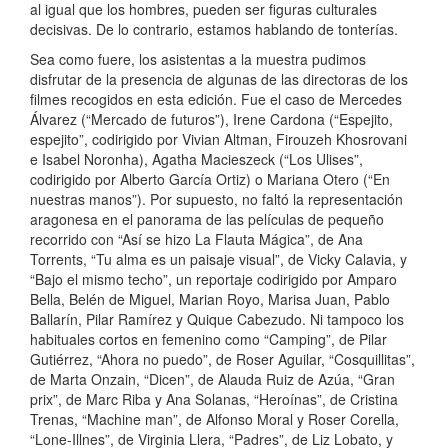
al igual que los hombres, pueden ser figuras culturales
decisivas. De lo contrario, estamos hablando de tonterías.
Sea como fuere, los asistentas a la muestra pudimos
disfrutar de la presencia de algunas de las directoras de los
filmes recogidos en esta edición. Fue el caso de Mercedes
Álvarez (“Mercado de futuros”), Irene Cardona (“Espejito,
espejito”, codirigido por Vivian Altman, Firouzeh Khosrovani
e Isabel Noronha), Agatha Macieszeck (“Los Ulises”,
codirigido por Alberto García Ortiz) o Mariana Otero (“En
nuestras manos”). Por supuesto, no faltó la representación
aragonesa en el panorama de las películas de pequeño
recorrido con “Así se hizo La Flauta Mágica”, de Ana
Torrents, “Tu alma es un paisaje visual”, de Vicky Calavia, y
“Bajo el mismo techo”, un reportaje codirigido por Amparo
Bella, Belén de Miguel, Marian Royo, Marisa Juan, Pablo
Ballarín, Pilar Ramírez y Quique Cabezudo. Ni tampoco los
habituales cortos en femenino como “Camping”, de Pilar
Gutiérrez, “Ahora no puedo”, de Roser Aguilar, “Cosquillitas”,
de Marta Onzain, “Dicen”, de Alauda Ruiz de Azúa, “Gran
prix”, de Marc Riba y Ana Solanas, “Heroínas”, de Cristina
Trenas, “Machine man”, de Alfonso Moral y Roser Corella,
“Lone-Illnes”, de Virginia Llera, “Padres”, de Liz Lobato, y