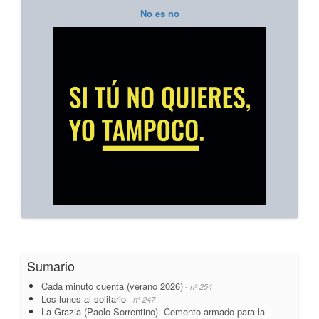
No es no
Sumario
Cada minuto cuenta (verano 2026)
- nº 254
Los lunes al solitario
- nº 247
La Grazia (Paolo Sorrentino). Cemento armado para la