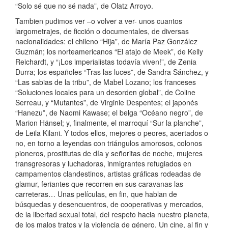
“Solo sé que no sé nada”, de Olatz Arroyo.
Tambien pudimos ver –o volver a ver- unos cuantos
largometrajes, de ficción o documentales, de diversas
nacionalidades: el chileno “Hija”, de María Paz González
Guzmán; los norteamericanos “El atajo de Meek”, de Kelly
Reichardt, y “¡Los imperialistas todavía viven!”, de Zenia
Durra; los españoles “Tras las luces”, de Sandra Sánchez, y
“Las sabias de la tribu”, de Mabel Lozano; los franceses
“Soluciones locales para un desorden global”, de Coline
Serreau, y “Mutantes”, de Virginie Despentes; el japonés
“Hanezu”, de Naomi Kawase; el belga “Océano negro”, de
Marion Hänsel; y, finalmente, el marroquí “Sur la planche”,
de Leila Kilani. Y todos ellos, mejores o peores, acertados o
no, en torno a leyendas con triángulos amorosos, colonos
pioneros, prostitutas de día y señoritas de noche, mujeres
transgresoras y luchadoras, inmigrantes refugiados en
campamentos clandestinos, artistas gráficas rodeadas de
glamur, feriantes que recorren en sus caravanas las
carreteras… Unas películas, en fin, que hablan de
búsquedas y desencuentros, de cooperativas y mercados,
de la libertad sexual total, del respeto hacia nuestro planeta,
de los malos tratos y la violencia de género. Un cine, al fin y