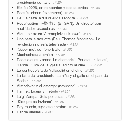
presidencia de Italia
- nº 254
Simón 2026, entre acordes y desacuerdos
- nº 253
Poesía urbana (excéntrica)
- nº 253
De ‘La caza’ a ‘Mi querida señorita’
- nº 253
Resurrection 狂野时代 (BI GAN). Un director con
habilidades especiales
- nº 253
Alan Lomax en “A complete unknown”
- nº 253
Una batalla tras otra (Paul Thomas Anderson). La
revolución no será televisada
- nº 253
‘Queer me’, de Irene Bailo
- nº 252
Muchachada atómica
- nº 252
Decepciones varias: ‘La ahorcada’, ‘Por cien millones’,
‘Landa’, ‘Eloy de la iglesia, adicto al cine’…
- nº 252
La controversia de Valladolid en el cine
- nº 252
La tarta del presidente. La niña y el gallo en el país de
Sadam
- nº 252
Almodóvar y el amargor (navideño)
- nº 251
Hamlet: locura y método
- nº 251
Luigi Zampa. Seis películas
- nº 251
‘Siempre es invierno’
- nº 250
Ray-mundo, siga esa sombra
- nº 250
Par de diables
- nº 247