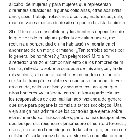
al cabo, de mujeres y para mujeres que representan
diferentes situaciones, algunas cotidianas, otras absurdas:
amor, sexo, trabajo, relaciones afectivas, maternidad, ocio,
muchas veces expresado desde un punto de vista feminista.
Si mi idea de la masculinidad y los hombres dependiese de
lo que he visto en alguna película de esta muestra, me
recluiría a perpetuidad en mi habitación y moriría en el
anonimato de un monje ermitaño. ¿Tan terribles somos por
lo general los hombres? ¿Tan peligrosos? Miro a mi
alrededor, analizo el comportamiento de los hombres de mi
familia, reflexiono sobre la conducta de mis amigos y la de
mis vecinos, y lo que encuentro es un modelo de hombre
corriente, tranquilo, sociable y respetuoso, aunque, de vez
en cuando, salta la chispa y descubro, con estupor, que
otros hombres –y mujeres-, con su misma apariencia, son
los responsables de eso mal llamado “violencia de género”,
que sirve para pagarle la comida a tantos sociólogos. Una
vieja amiga mía admite que los controles que ejerce sobre
ella su marido son insoportables, pero no más insoportables
que los que ella reconoce ejercer sobre él, con la diferencia,
eso sí, de que no tiene ninguna duda sobre que, en caso de
colisión, él sería capaz de mayor violencia que ella, porque,