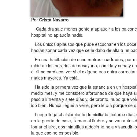
Por
Crista Navarro
Cada día sale menos gente a aplaudir a los balcones.
hospital no aplaudía nadie.
Los únicos aplausos que pude escuchar en los doce día
hacían sonar cada vez que se le daba de alta a un pac
En una habitación de ocho metros cuadrados, por much
mide en los horarios de desayuno, comida y cena y en la
el ritmo cardiaco, ver si el oxígeno nos entra correcta
males mayores. Ya está.
Ha sido la primera vez que la estancia en un hospital ha
medio mes, y me considero afortunada de que haya sid
pasó allí treinta y siete días y, de pronto, hubo que v
ido bien. Nunca llegué a verle, pero le oía porque s
Luego llega el aislamiento domiciliario: catorce días
en la puerta de casa, llaman al timbre y se van antes
tomar el aire, dos minutitos a decirme hola y sacudir
la que eso no es posible.