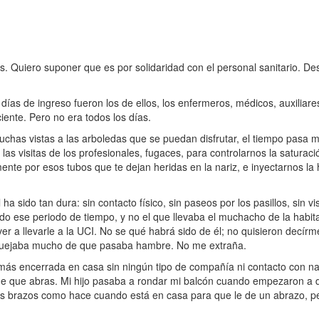
 Quiero suponer que es por solidaridad con el personal sanitario. De
s de ingreso fueron los de ellos, los enfermeros, médicos, auxiliares
iente. Pero no era todos los días.
as vistas a las arboledas que se puedan disfrutar, el tiempo pasa m
s visitas de los profesionales, fugaces, para controlarnos la saturación
mente por esos tubos que te dejan heridas en la nariz, e inyectarnos la 
 sido tan dura: sin contacto físico, sin paseos por los pasillos, sin vis
o ese periodo de tiempo, y no el que llevaba el muchacho de la habit
olver a llevarle a la UCI. No se qué habrá sido de él; no quisieron decír
e quejaba mucho de que pasaba hambre. No me extraña.
 más encerrada en casa sin ningún tipo de compañía ni contacto con n
 de que abras. Mi hijo pasaba a rondar mi balcón cuando empezaron a de
 los brazos como hace cuando está en casa para que le de un abrazo, p