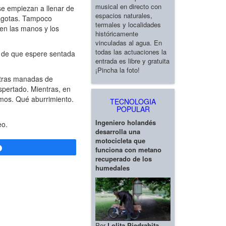
musical en directo con
se empiezan a llenar de
espacios naturales,
 agotas. Tampoco
termales y localidades
en las manos y los
históricamente
vinculadas al agua. En
todas las actuaciones la
o de que espere sentada
entrada es libre y gratuita
¡Pincha la foto!
ntras manadas de
spertado. Mientras, en
nimos. Qué aburrimiento.
TECNOLOGIA
POPULAR
Ingeniero holandés
eo.
desarrolla una
motocicleta que
Compartir
funciona con metano
recuperado de los
humedales
Por
Lolita Piedrahita