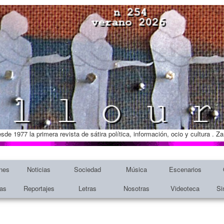
esde 1977 la primera revista de sátira política, información, ocio y cultura . 
nes
Noticias
Sociedad
Música
Escenarios
tas
Reportajes
Letras
Nosotras
Videoteca
Si