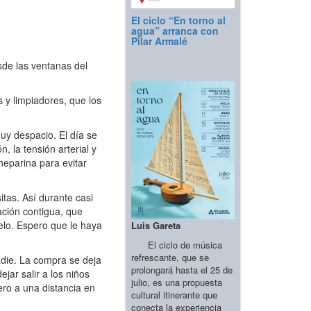
El ciclo “En torno al
agua” arranca con
Pilar Armalé
sde las ventanas del
 y limpiadores, que los
uy despacio. El día se
, la tensión arterial y
heparina para evitar
itas. Así durante casi
ación contigua, que
melo. Espero que le haya
Luis Gareta
El ciclo de música
refrescante, que se
adie. La compra se deja
prolongará hasta el 25 de
jar salir a los niños
julio, es una propuesta
ero a una distancia en
cultural itinerante que
conecta la experiencia