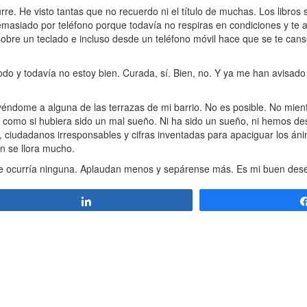
e. He visto tantas que no recuerdo ni el título de muchas. Los libros 
emasiado por teléfono porque todavía no respiras en condiciones y te
bre un teclado e incluso desde un teléfono móvil hace que se te cans
o y todavía no estoy bien. Curada, sí. Bien, no. Y ya me han avisad
ndome a alguna de las terrazas de mi barrio. No es posible. No mie
r como si hubiera sido un mal sueño. Ni ha sido un sueño, ni hemos de
cas, ciudadanos irresponsables y cifras inventadas para apaciguar los á
én se llora mucho.
 me ocurría ninguna. Aplaudan menos y sepárense más. Es mi buen des
Compartir