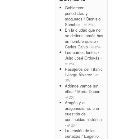
Gobiernos:
periodistas y
moqueros / Dionisio
Sánchez
- nº 254
En la ciudad que no
se detiene jamás hay
un hombre quieto /
Carlos Calvo
- nº 254
Los barrios lentos /
Julio José Ordovás
-
nº 254
Pasajeros del Titanic
/ Jorge Álvarez
- nº
254
Adónde vamos sin
ética / María Dubón
-
nº 254
Aragón y el
aragonesismo: una
cuestión de
continuidad histórica
- nº 254
La erosión de las
certezas / Eugenio