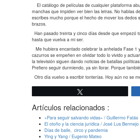
El catálogo de películas de cualquier plataforma aburr
manchas que impiden ver bien las letras. No hablas d
escribes mucho porque el hecho de mover los dedos so
brazos.
Han pasado treinta y cinco días desde que empezó tod
hasta que vuelva a mi ser.
Me hubiera encantado celebrar la anhelada Fase 1 yé
cazurros se empeñen en olvidar todo lo vivido y actua
la televisión siguen dando noticias de batallas políti
Prefiero seguir durmiendo, ya sin llorar. Porque tambi
Otro día vuelvo a escribir tonterías. Hoy aún no se
Twittear
Artículos relacionados :
«Para seguir salvando vidas» / Guillermo Fatás
El otoño y la ciencia jurídica / José Lus Bermejo
Días de baile, circo y pandemia
Ying y Yang / Eugenio Mateo