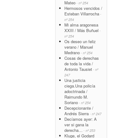
Mateo
- nº 254
Hermosos vencidos /
Esteban Villarrocha
-
nº 254
Mi alma aragonesa
XXIII / Más Buñuel
-
nº 254
Os deseo un feliz
verano / Manuel
Medrano
- nº 254
Cosas de derechas
de toda la vida /
Antonio Tausiet
- nº
247
Una justicia
ciega.Una policía
adoctrinada /
Raimundo M.
Soriano
- nº 254
Decepcionante /
Andrés Sierra
- nº 247
Decíamos ayer: A
ver si gana la
derecha…
- nº 253
Kluge, el Godard