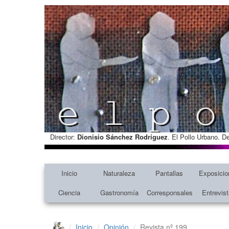
Director:
Dionisio Sánchez Rodríguez
. El Pollo Urbano. D
Inicio
Naturaleza
Pantallas
Exposicio
Ciencia
Gastronomía
Corresponsales
Entrevis
Inicio
Opinión
Revista nº 199