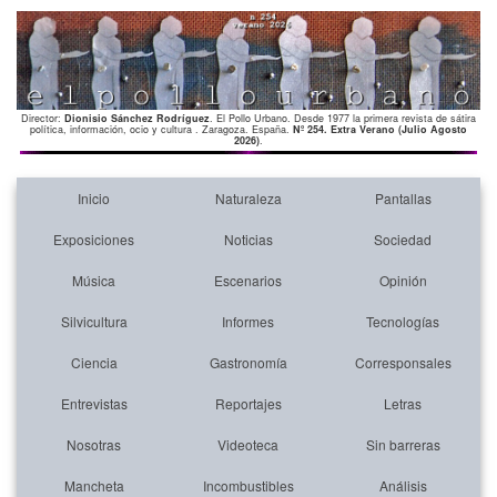
Director:
Dionisio Sánchez Rodríguez
. El Pollo Urbano. Desde 1977 la primera revista de sátira
política, información, ocio y cultura . Zaragoza. España.
Nº 254. Extra Verano (Julio Agosto
2026)
.
Inicio
Naturaleza
Pantallas
Exposiciones
Noticias
Sociedad
Música
Escenarios
Opinión
Silvicultura
Informes
Tecnologías
Ciencia
Gastronomía
Corresponsales
Entrevistas
Reportajes
Letras
Nosotras
Videoteca
Sin barreras
Mancheta
Incombustibles
Análisis