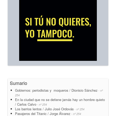
Sumario
Gobiernos: periodistas y moqueros / Dionisio Sánchez
- nº
254
En la ciudad que no se detiene jamás hay un hombre quieto
/ Carlos Calvo
- nº 254
Los barrios lentos / Julio José Ordovás
- nº 254
Pasajeros del Titanic / Jorge Álvarez
- nº 254