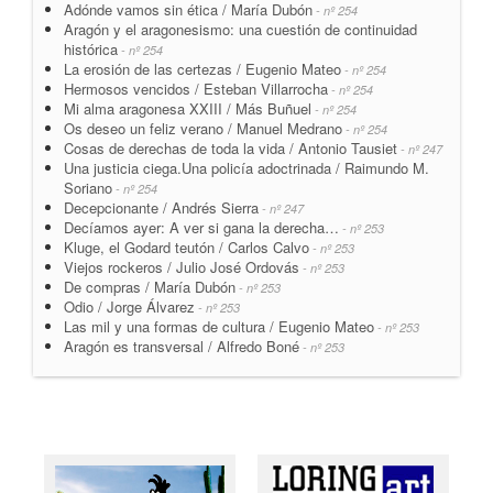
Adónde vamos sin ética / María Dubón
- nº 254
Aragón y el aragonesismo: una cuestión de continuidad
histórica
- nº 254
La erosión de las certezas / Eugenio Mateo
- nº 254
Hermosos vencidos / Esteban Villarrocha
- nº 254
Mi alma aragonesa XXIII / Más Buñuel
- nº 254
Os deseo un feliz verano / Manuel Medrano
- nº 254
Cosas de derechas de toda la vida / Antonio Tausiet
- nº 247
Una justicia ciega.Una policía adoctrinada / Raimundo M.
Soriano
- nº 254
Decepcionante / Andrés Sierra
- nº 247
Decíamos ayer: A ver si gana la derecha…
- nº 253
Kluge, el Godard teutón / Carlos Calvo
- nº 253
Viejos rockeros / Julio José Ordovás
- nº 253
De compras / María Dubón
- nº 253
Odio / Jorge Álvarez
- nº 253
Las mil y una formas de cultura / Eugenio Mateo
- nº 253
Aragón es transversal / Alfredo Boné
- nº 253