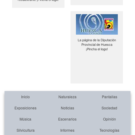
La página de la Diputación
Provincial de Huesca
¡Pincha el logo!
Inicio
Naturaleza
Pantallas
Exposiciones
Noticias
Sociedad
Música
Escenarios
Opinión
Silvicultura
Informes
Tecnologías