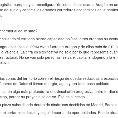
logística europea y la reconfiguración industrial colocan a Aragón en u
pone de suelo y conecta los grandes corredores económicos de la penín
s.
erritorial del mismo?
cuando el territorio pierde capacidad política, otros ordenan su econ
neses (casi el 20%) viven fuera de Aragón y de ellos más de 210.00
 Valencia. La cifra es significativa no solo por lo que representa cuan
estructural. No se van solo personas; se va el capital endógeno y la en
elevo.
 zonas del territorio corren el riesgo de quedar reducidas a espacio
 Centros de Datos si tienen energía, agua y territorio poco poblado.
sí en algo más profundo: la desvinculación progresiva entre territori
rgo, perder su proyecto colectivo. Ése es el riesgo.
ieza subordinada dentro de dinámicas decididas en Madrid, Barcelon
xportar electricidad y seguir importando oportunidades. Puede atraer