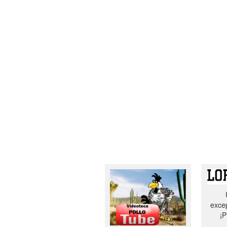
excep
¡P