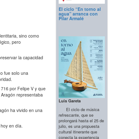
El ciclo “En torno al
agua” arranca con
Pilar Armalé
entitaria, sino como
égico, pero
reservar la capacidad
o fue solo una
oridad.
716 por Felipe V y que
de Aragón representaba
Luis Gareta
El ciclo de música
agón ha vivido en una
refrescante, que se
prolongará hasta el 25 de
 hoy en día.
julio, es una propuesta
cultural itinerante que
conecta la experiencia