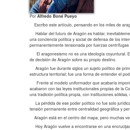
Por
Alfredo Boné Pueyo
Escribo este artículo, pensando en los miles de ar
Hablar del futuro de Aragón es hablar, inevitablement
una conciencia política y social de defensa de los inte
permanentemente tensionada por fuerzas centrífugas
El aragonesismo no es una ideología coyuntural. Es 
de decisión de Aragón sobre su propio destino.
Aragón fue durante siglos un sujeto político de prim
estructura territorial; fue una forma de entender el pode
Frente al modelo uniformador que acabaría imponién
acabaron con las leyes institucionales propias de la 
una tradición política propia, con instituciones sólida
La pérdida de ese poder político no fue solo jurídic
tensión permanente entre centralidad geográfica y perif
Aragón está en el centro del mapa, pero muchas veces
Hoy Aragón vuelve a encontrarse en una encrucijada