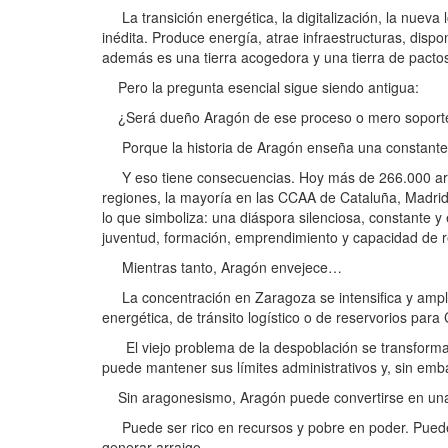
La transición energética, la digitalización, la nueva 
inédita. Produce energía, atrae infraestructuras, dis
además es una tierra acogedora y una tierra de pacto
Pero la pregunta esencial sigue siendo antigua:
¿Será dueño Aragón de ese proceso o mero soporte t
Porque la historia de Aragón enseña una constante: “
Y eso tiene consecuencias. Hoy más de 266.000 arago
regiones, la mayoría en las CCAA de Cataluña, Madrid o
lo que simboliza: una diáspora silenciosa, constante y 
juventud, formación, emprendimiento y capacidad de r
Mientras tanto, Aragón envejece…
La concentración en Zaragoza se intensifica y amplias
energética, de tránsito logístico o de reservorios para
El viejo problema de la despoblación se transforma a
puede mantener sus límites administrativos y, sin emba
Sin aragonesismo, Aragón puede convertirse en una p
Puede ser rico en recursos y pobre en poder. Puede e
generar arraigo.