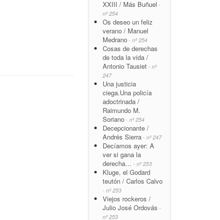
XXIII / Más Buñuel
-
nº 254
Os deseo un feliz
verano / Manuel
Medrano
- nº 254
Cosas de derechas
de toda la vida /
Antonio Tausiet
- nº
247
Una justicia
ciega.Una policía
adoctrinada /
Raimundo M.
Soriano
- nº 254
Decepcionante /
Andrés Sierra
- nº 247
Decíamos ayer: A
ver si gana la
derecha…
- nº 253
Kluge, el Godard
teutón / Carlos Calvo
- nº 253
Viejos rockeros /
Julio José Ordovás
-
nº 253