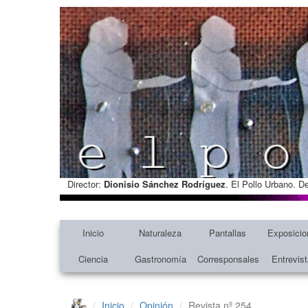
Director:
Dionisio Sánchez Rodríguez
. El Pollo Urbano. D
Inicio
Naturaleza
Pantallas
Exposicio
Ciencia
Gastronomía
Corresponsales
Entrevis
Inicio
Opinión
Revista nº 254