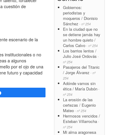
 talento, fortalecer
na cuestión de
Gobiernos:
periodistas y
moqueros / Dionisio
Sánchez
- nº 254
En la ciudad que no
se detiene jamás hay
ente escenario de la
un hombre quieto /
Carlos Calvo
- nº 254
Los barrios lentos /
 institucionales o no
Julio José Ordovás
-
deas a algunos
nº 254
mello por el ojo de una
Pasajeros del Titanic
ene futuro y capacidad
/ Jorge Álvarez
- nº
254
Adónde vamos sin
ética / María Dubón
-
Compartir
nº 254
La erosión de las
certezas / Eugenio
Mateo
- nº 254
Hermosos vencidos /
Esteban Villarrocha
-
nº 254
Mi alma aragonesa