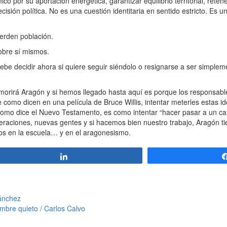
por su aportación energética, garantizar equilibrio territorial, retener
cisión política. No es una cuestión identitaria en sentido estricto. Es u
rden población.
bre sí mismos.
be decidir ahora si quiere seguir siéndolo o resignarse a ser simplem
irá Aragón y si hemos llegado hasta aquí es porque los responsables
 como dicen en una película de Bruce Willis, intentar meterles estas i
o como dice el Nuevo Testamento, es como intentar “hacer pasar a un ca
raciones, nuevas gentes y si hacemos bien nuestro trabajo, Aragón ti
mos en la escuela… y en el aragonesismo.
Compartir
Sánchez
mbre quieto / Carlos Calvo