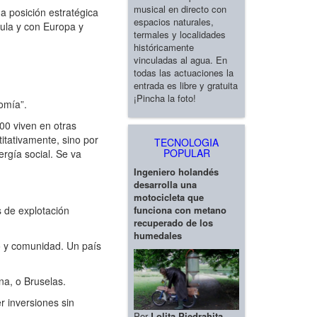
musical en directo con
na posición estratégica
espacios naturales,
sula y con Europa y
termales y localidades
históricamente
vinculadas al agua. En
todas las actuaciones la
entrada es libre y gratuita
¡Pincha la foto!
omía”.
0 viven en otras
titativamente, sino por
TECNOLOGIA
POPULAR
ergía social. Se va
Ingeniero holandés
desarrolla una
motocicleta que
s de explotación
funciona con metano
recuperado de los
humedales
o y comunidad. Un país
a, o Bruselas.
 inversiones sin
Por
Lolita Piedrahita