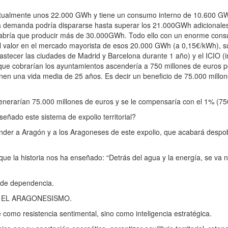
almente unos 22.000 GWh y tiene un consumo interno de 10.600 GWh
 la demanda podría dispararse hasta superar los 21.000GWh adicionales
ea habría que producir más de 30.000GWh. Todo ello con un enorme con
el valor en el mercado mayorista de esos 20.000 GWh (a 0,15€/kWh), s
bastecer las ciudades de Madrid y Barcelona durante 1 año) y el ICIO 
que cobrarían los ayuntamientos ascendería a 750 millones de euros p
enen una vida media de 25 años. Es decir un beneficio de 75.000 millon
erarían 75.000 millones de euros y se le compensaría con el 1% (75
ado este sistema de expolio territorial?
der a Aragón y a los Aragoneses de este expolio, que acabará despo
la historia nos ha enseñado: “Detrás del agua y la energía, se va n
 de dependencia.
aro, EL ARAGONESISMO.
omo resistencia sentimental, sino como inteligencia estratégica.