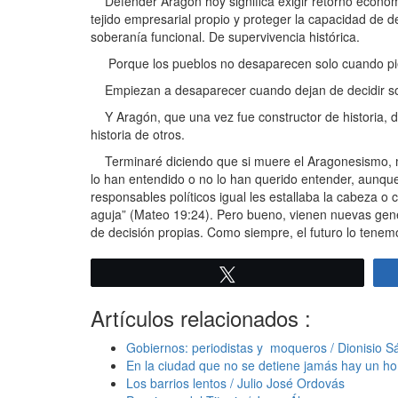
Defender Aragón hoy significa exigir retorno económico 
tejido empresarial propio y proteger la capacidad de de
soberanía funcional. De supervivencia histórica.
Porque los pueblos no desaparecen solo cuando pie
Empiezan a desaparecer cuando dejan de decidir so
Y Aragón, que una vez fue constructor de historia, de
historia de otros.
Terminaré diciendo que si muere el Aragonesismo, mor
lo han entendido o no lo han querido entender, aunque
responsables políticos igual les estallaba la cabeza 
aguja” (Mateo 19:24). Pero bueno, vienen nuevas gene
de decisión propias. Como siempre, el futuro lo tene
Twittear
Artículos relacionados :
Gobiernos: periodistas y moqueros / Dionisio 
En la ciudad que no se detiene jamás hay un ho
Los barrios lentos / Julio José Ordovás