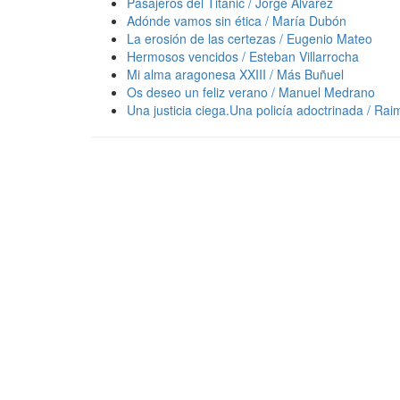
Pasajeros del Titanic / Jorge Álvarez
Adónde vamos sin ética / María Dubón
La erosión de las certezas / Eugenio Mateo
Hermosos vencidos / Esteban Villarrocha
Mi alma aragonesa XXIII / Más Buñuel
Os deseo un feliz verano / Manuel Medrano
Una justicia ciega.Una policía adoctrinada / Ra