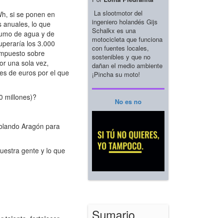
La slootmotor del
, si se ponen en
ingeniero holandés Gijs
 anuales, lo que
Schalkx es una
sumo de agua y de
motocicleta que funciona
uperaría los 3.000
con fuentes locales,
(impuesto sobre
sostenibles y que no
or una sola vez,
dañan el medio ambiente
es de euros por el que
¡Pincha su moto!
0 millones)?
No es no
blando Aragón para
uestra gente y lo que
Sumario