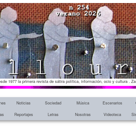
esde 1977 la primera revista de sátira política, información, ocio y cultura . 
nes
Noticias
Sociedad
Música
Escenarios
tas
Reportajes
Letras
Nosotras
Videoteca
Si