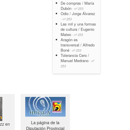
De compras / María
Dubón
- nº 253
Odio / Jorge Álvarez
- nº 253
Las mil y una formas
de cultura / Eugenio
Mateo
- nº 253
Aragón es
transversal / Alfredo
Boné
- nº 253
Tolerancia Cero /
Manuel Medrano
- nº
253
La página de la
azz en
Diputación Provincial