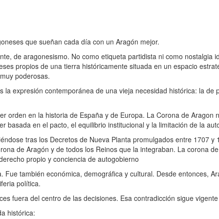
agoneses que sueñan cada día con un Aragón mejor.
e, de aragonesismo. No como etiqueta partidista ni como nostalgia id
reses propios de una tierra históricamente situada en un espacio estrat
 muy poderosas.
la expresión contemporánea de una vieja necesidad histórica: la de p
er orden en la historia de España y de Europa. La Corona de Aragon n
r basada en el pacto, el equilibrio institucional y la limitación de la aut
dose tras los Decretos de Nueva Planta promulgados entre 1707 y 1
Corona de Aragón y de todos los Reinos que la integraban. La corona 
s, derecho propio y conciencia de autogobierno
a. Fue también económica, demográfica y cultural. Desde entonces, Ar
eria política.
 fuera del centro de las decisiones. Esa contradicción sigue vigente
 histórica: