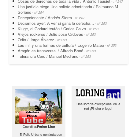
Cosas de derechas de toda la vida / Antonio Tausiet
- nº 247
Una justicia ciega.Una policía adoctrinada / Raimundo M.
Soriano
- nº 254
Decepcionante / Andrés Sierra
- nº 247
Decíamos ayer: A ver si gana la derecha…
- nº 253
Kluge, el Godard teutón / Carlos Calvo
- nº 253
Viejos rockeros / Julio José Ordovás
- nº 253
Odio / Jorge Álvarez
- nº 253
Las mil y una formas de cultura / Eugenio Mateo
- nº 253
Aragón es transversal / Alfredo Boné
- nº 253
Tolerancia Cero / Manuel Medrano
- nº 253
Una librería excepcional en la
red ¡Pincha el logo!
Coordina:
Perico Liso
El Pollo Urbano continúa con