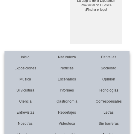
La página de la Diputación
Provincial de Huesca
¡Pincha el logo!
Inicio
Naturaleza
Pantallas
Exposiciones
Noticias
Sociedad
Música
Escenarios
Opinión
Silvicultura
Informes
Tecnologías
Ciencia
Gastronomía
Corresponsales
Entrevistas
Reportajes
Letras
Nosotras
Videoteca
Sin barreras