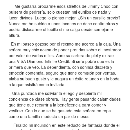
Me gustaría probarme esos stilettos de Jimmy Choo con
pulsera de pedrería, solo cuestan mil eurillos de nada y
lucen divinos. Luego lo pienso mejor. ¿Sin un cursillo previo?
Nunca me he subido a unos tacones de doce centímetros y
podría dislocarme el tobillo si me caigo desde semejante
altura.
En mi paseo gozoso por el recinto me acerco a la caja. Una
señora muy chic acaba de poner prendas sobre el mostrador
por valor de varios miles. Abre su cartera de piel y extrae
una VISA Diamond Infinite Credit. Si seré pobre que es la
primera que veo. La dependienta, con sonrisa discreta y
emoción contenida, seguro que tiene comisión por ventas,
alaba su buen gusto y le augura un éxito rotundo en la boda
a la que asistirá como invitada.
Una punzada me solivianta el ego y despierta mi
conciencia de clase obrera. Hay gente pasando calamidades
que tiene que recurrir a la beneficencia para comer y
vestirse. Con lo que se ha gastado esta señora en ropa
come una familia modesta un par de meses.
Finalizo mi incursión en este reducto de fantasía donde el