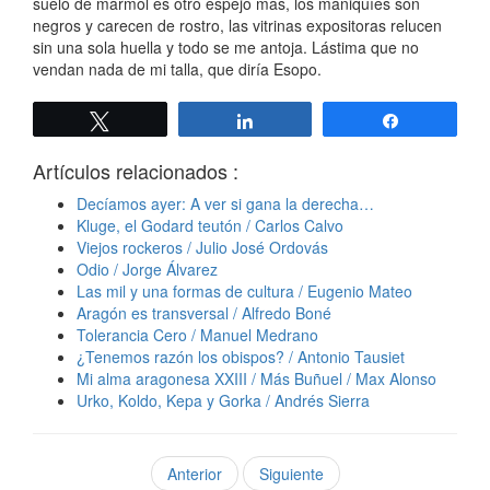
suelo de mármol es otro espejo más, los maniquíes son
negros y carecen de rostro, las vitrinas expositoras relucen
sin una sola huella y todo se me antoja. Lástima que no
vendan nada de mi talla, que diría Esopo.
Twittear
Compartir
Compartir
Artículos relacionados :
Decíamos ayer: A ver si gana la derecha…
Kluge, el Godard teutón / Carlos Calvo
Viejos rockeros / Julio José Ordovás
Odio / Jorge Álvarez
Las mil y una formas de cultura / Eugenio Mateo
Aragón es transversal / Alfredo Boné
Tolerancia Cero / Manuel Medrano
¿Tenemos razón los obispos? / Antonio Tausiet
Mi alma aragonesa XXIII / Más Buñuel / Max Alonso
Urko, Koldo, Kepa y Gorka / Andrés Sierra
Anterior
Siguiente