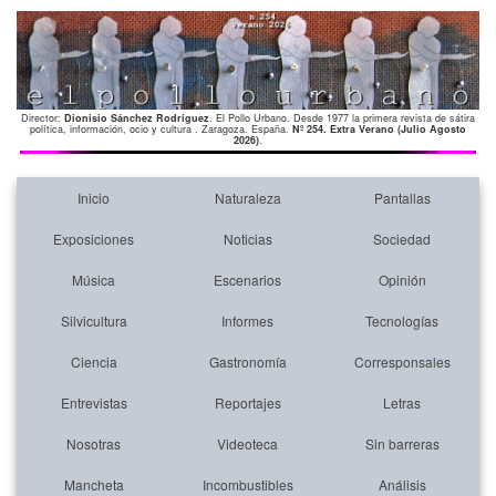
Director:
Dionisio Sánchez Rodríguez
. El Pollo Urbano. Desde 1977 la primera revista de sátira
política, información, ocio y cultura . Zaragoza. España.
Nº 254. Extra Verano (Julio Agosto
2026)
.
Inicio
Naturaleza
Pantallas
Exposiciones
Noticias
Sociedad
Música
Escenarios
Opinión
Silvicultura
Informes
Tecnologías
Ciencia
Gastronomía
Corresponsales
Entrevistas
Reportajes
Letras
Nosotras
Videoteca
Sin barreras
Mancheta
Incombustibles
Análisis