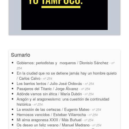
Sumario
Gobiernos: periodistas y moqueros / Dionisio Sánchez
- nº
254
En la ciudad que no se detiene jamás hay un hombre quieto
/ Carlos Calvo
- nº 254
Los barrios lentos / Julio José Ordovás
- nº 254
Pasajeros del Titanic / Jorge Álvarez
- nº 254
Adónde vamos sin ética / María Dubón
- nº 254
Aragón y el aragonesismo: una cuestión de continuidad
histórica
- nº 254
La erosión de las certezas / Eugenio Mateo
- nº 254
Hermosos vencidos / Esteban Villarrocha
- nº 254
Mi alma aragonesa XXIII / Más Buñuel
- nº 254
Os deseo un feliz verano / Manuel Medrano
- nº 254