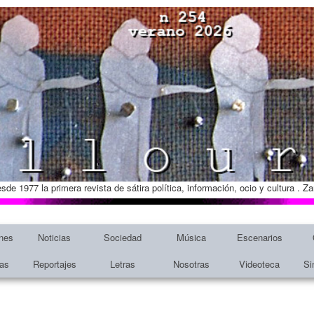
esde 1977 la primera revista de sátira política, información, ocio y cultura . 
nes
Noticias
Sociedad
Música
Escenarios
tas
Reportajes
Letras
Nosotras
Videoteca
Si