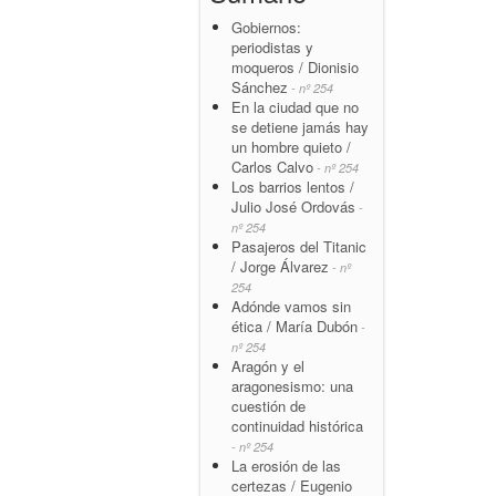
Gobiernos:
periodistas y
moqueros / Dionisio
Sánchez
- nº 254
En la ciudad que no
se detiene jamás hay
un hombre quieto /
Carlos Calvo
- nº 254
Los barrios lentos /
Julio José Ordovás
-
nº 254
Pasajeros del Titanic
/ Jorge Álvarez
- nº
254
Adónde vamos sin
ética / María Dubón
-
nº 254
Aragón y el
aragonesismo: una
cuestión de
continuidad histórica
- nº 254
La erosión de las
certezas / Eugenio