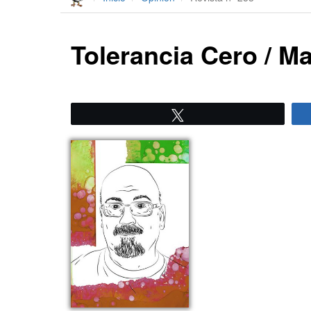
Tolerancia Cero / 
Twittear