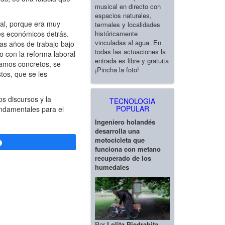
musical en directo con
espacios naturales,
al, porque era muy
termales y localidades
históricamente
es económicos detrás.
vinculadas al agua. En
as años de trabajo bajo
todas las actuaciones la
o con la reforma laboral
entrada es libre y gratuita
 amos concretos, se
¡Pincha la foto!
tos, que se les
s discursos y la
TECNOLOGIA
POPULAR
undamentales para el
Ingeniero holandés
desarrolla una
motocicleta que
Compartir
funciona con metano
recuperado de los
humedales
Por
Lolita Piedrahita