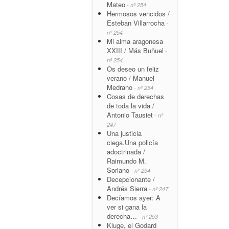
Mateo
- nº 254
Hermosos vencidos /
Esteban Villarrocha
-
nº 254
Mi alma aragonesa
XXIII / Más Buñuel
-
nº 254
Os deseo un feliz
verano / Manuel
Medrano
- nº 254
Cosas de derechas
de toda la vida /
Antonio Tausiet
- nº
247
Una justicia
ciega.Una policía
adoctrinada /
Raimundo M.
Soriano
- nº 254
Decepcionante /
Andrés Sierra
- nº 247
Decíamos ayer: A
ver si gana la
derecha…
- nº 253
Kluge, el Godard