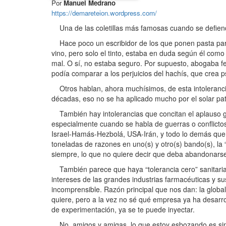
Por
Manuel Medrano
https://demareteion.wordpress.com/
Una de las coletillas más famosas cuando se defiende 
Hace poco un escribidor de los que ponen pasta para 
vino, pero solo el tinto, estaba en duda según él como
mal. O sí, no estaba seguro. Por supuesto, abogaba fe
podía comparar a los perjuicios del hachís, que crea ps
Otros hablan, ahora muchísimos, de esta intolerancia r
décadas, eso no se ha aplicado mucho por el solar pat
También hay intolerancias que concitan el aplauso gen
especialmente cuando se habla de guerras o conflictos
Israel-Hamás-Hezbolá, USA-Irán, y todo lo demás que
toneladas de razones en uno(s) y otro(s) bando(s), la “
siempre, lo que no quiere decir que deba abandonarse,
También parece que haya “tolerancia cero” sanitaria, 
intereses de las grandes industrias farmacéuticas y s
incomprensible. Razón principal que nos dan: la globa
quiere, pero a la vez no sé qué empresa ya ha desarro
de experimentación, ya se te puede inyectar.
No, amigos y amigas, lo que estoy esbozando es simp