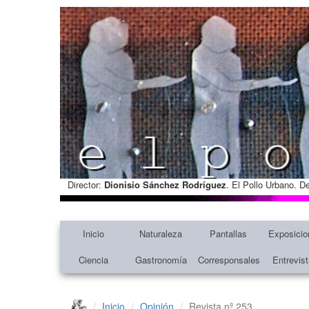
Director:
Dionisio Sánchez Rodríguez
. El Pollo Urbano. D
Inicio
Naturaleza
Pantallas
Exposicio
Ciencia
Gastronomía
Corresponsales
Entrevis
Inicio
Opinión
Revista nº 253