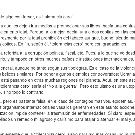
algo con fervor, es “tolerancia cero”.
que les dejen ir a medios a promocionar sus libros, hacía una confus
 elemento letal. Porque, a lo mejor, decía, una o dos copitas con las c
rozmente por la total prohibición del tabaco aunque, bueno, siendo ma
icóticos. En fin, según él, “tolerancias cero” pero con gradaciones.
eferida a la corrupción política, fiscal, etc. Pues, a lo que se ve de
rio, y tampoco en otros muchos países e instituciones internacionales.
eral, aunque no tanto según sus tipologías. Es el caso de la violenci
 bélicos similares. Por poner algunos ejemplos controvertidos: Ucrani
 está pasando en otras muchas regiones del planeta. Aquí, en este as
tolerancia cero” sería el “No a la guerra”. Pero esto último es una utop
 sino todo lo contrario.
pero es bastante falsa, en el caso de contagios masivos, epidemias, e
us organismos internacionales vasallos generan en este asunto accione
lización impide contener la trasmisión de enfermedades. Sí claro, esp
llado un remedio milagroso y carísimo para atajar o atenuar el mal y,
lemente que la “tolerancia cero”, salvo para algunas cosas, no mucha