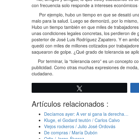
con frecuencia solo responde a intereses económicos 
Por ejemplo, hubo un tiempo en que se desató una 
malo para la salud. Luego se demonizó, por lo mismo,
Hubo un tiempo también en que miles de trabajadores 
unas condiciones legales concretas, los perdieron de g
posterior de José Luis Rodríguez Zapatero. Y en ambo
quedó con miles de millones cotizados por trabajador
saquearon de golpe. ¿Qué grado de tolerancia se apli
Por terminar, la “tolerancia cero” es un concepto co
publicidad. Como otras muchas expresiones de moda, q
ciudadano.
Twittear
Artículos relacionados :
Decíamos ayer: A ver si gana la derecha…
Kluge, el Godard teutón / Carlos Calvo
Viejos rockeros / Julio José Ordovás
De compras / María Dubón
Odio / Jorge Álvarez