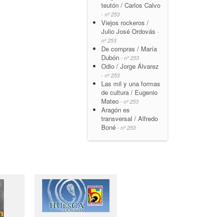
teutón / Carlos Calvo
- nº 253
Viejos rockeros /
Julio José Ordovás
-
nº 253
De compras / María
Dubón
- nº 253
Odio / Jorge Álvarez
- nº 253
Las mil y una formas
de cultura / Eugenio
Mateo
- nº 253
Aragón es
transversal / Alfredo
Boné
- nº 253