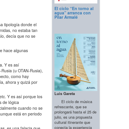
El ciclo “En torno al
agua” arranca con
Pilar Armalé
a tipología donde el
omidas, no estaba tan
lo, decía que no se
sde hace algunas
a. Y es así
a-Rusia (u OTAN-Rusia),
pecto, como hay
ía, ahora y quizá por
Luis Gareta
tc. Y es así porque los
El ciclo de música
s de lógica
refrescante, que se
ecialmente cuando no se
prolongará hasta el 25 de
 aunque está en periodo
julio, es una propuesta
cultural itinerante que
conecta la experiencia
s, es una falacia que