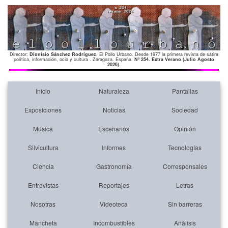
Director:
Dionisio Sánchez Rodríguez
. El Pollo Urbano. Desde 1977 la primera revista de sátira
política, información, ocio y cultura . Zaragoza. España.
Nº 254. Extra Verano (Julio Agosto
2026)
.
Inicio
Naturaleza
Pantallas
Exposiciones
Noticias
Sociedad
Música
Escenarios
Opinión
Silvicultura
Informes
Tecnologías
Ciencia
Gastronomía
Corresponsales
Entrevistas
Reportajes
Letras
Nosotras
Videoteca
Sin barreras
Mancheta
Incombustibles
Análisis