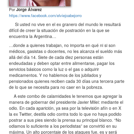
Por
Jorge Álvarez
https://www.facebook.com/elviejoabejorro
Si usted no vive en el ex granero del mundo le resultará
difícil de creer la situación de postración en la que se
encuentra la Argentina…
…donde a quienes trabajan, no importa en qué ni si son
médicos, gasistas o docentes, no les alcanza el sueldo más
allá del día 14. Siete de cada diez personas están
endeudadas y deben optar entre alimentarse, pagar los
servicios básicos como la luz o el gas o adquirir
medicamentos. Y no hablemos de los jubilados y
pensionados quienes reciben cada 30 días una tercera parte
de lo que se necesita para no caer en la pobreza.
A este combo de calamidades le tenemos que agregar la
manera de gobernar del presidente Javier Milei: mediante el
odio. En cada aparición, ya sea por la televisión afín o en X
la ex Twitter, destila odio contra todo lo que no haya podido
postrar a sus pies siendo la prensa su principal blanco. “No
odiamos lo suficiente a los periodistas” se convirtió en su
máxima. Un alto porcentaje de los ataques fue, es y será