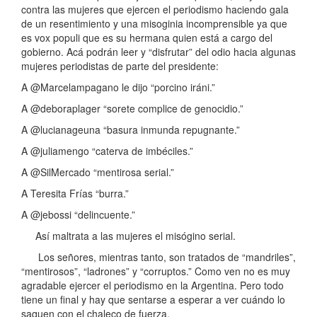
contra las mujeres que ejercen el periodismo haciendo gala
de un resentimiento y una misoginia incomprensible ya que
es vox populi que es su hermana quien está a cargo del
gobierno. Acá podrán leer y “disfrutar” del odio hacia algunas
mujeres periodistas de parte del presidente:
A @Marcelampagano le dijo “porcino iráni.”
A @deboraplager “sorete complice de genocidio.”
A @lucianageuna “basura inmunda repugnante.”
A @juliamengo “caterva de imbéciles.”
A @SilMercado “mentirosa serial.”
A Teresita Frías “burra.”
A @jebossi “delincuente.”
Así maltrata a las mujeres el misógino serial.
Los señores, mientras tanto, son tratados de “mandriles”,
“mentirosos”, “ladrones” y “corruptos.” Como ven no es muy
agradable ejercer el periodismo en la Argentina. Pero todo
tiene un final y hay que sentarse a esperar a ver cuándo lo
saquen con el chaleco de fuerza.