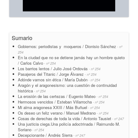
Sumario
Gobiernos: periodistas y moqueros / Dionisio Sánchez
- nº
254
En la ciudad que no se detiene jamás hay un hombre quieto
/ Carlos Calvo
- nº 254
Los barrios lentos / Julio José Ordovás
- nº 254
Pasajeros del Titanic / Jorge Álvarez
- nº 254
Adónde vamos sin ética / María Dubón
- nº 254
Aragón y el aragonesismo: una cuestión de continuidad
histórica
- nº 254
La erosión de las certezas / Eugenio Mateo
- nº 254
Hermosos vencidos / Esteban Villarrocha
- nº 254
Mi alma aragonesa XXIII / Más Buñuel
- nº 254
Os deseo un feliz verano / Manuel Medrano
- nº 254
Cosas de derechas de toda la vida / Antonio Tausiet
- nº 247
Una justicia ciega.Una policía adoctrinada / Raimundo M.
Soriano
- nº 254
Decepcionante / Andrés Sierra
- nº 247