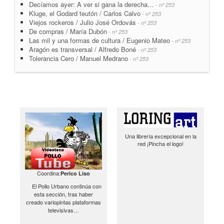
Decíamos ayer: A ver si gana la derecha…
- nº 253
Kluge, el Godard teutón / Carlos Calvo
- nº 253
Viejos rockeros / Julio José Ordovás
- nº 253
De compras / María Dubón
- nº 253
Las mil y una formas de cultura / Eugenio Mateo
- nº 253
Aragón es transversal / Alfredo Boné
- nº 253
Tolerancia Cero / Manuel Medrano
- nº 253
Una librería excepcional en la
red ¡Pincha el logo!
Coordina:
Perico Liso
El Pollo Urbano continúa con
esta sección, tras haber
creado variopintas plataformas
televisivas…