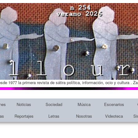
esde 1977 la primera revista de sátira política, información, ocio y cultura . 
nes
Noticias
Sociedad
Música
Escenarios
tas
Reportajes
Letras
Nosotras
Videoteca
Si