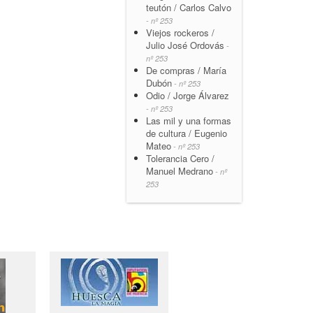
teutón / Carlos Calvo
- nº 253
Viejos rockeros /
Julio José Ordovás
-
nº 253
De compras / María
Dubón
- nº 253
Odio / Jorge Álvarez
- nº 253
Las mil y una formas
de cultura / Eugenio
Mateo
- nº 253
Tolerancia Cero /
Manuel Medrano
- nº
253