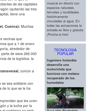
musical en directo con
tantes de las capitales
espacios naturales,
ragón (quitando las tres
termales y localidades
pital, tiene una
históricamente
vinculadas al agua. En
todas las actuaciones la
uel, Cuenca):
Muchas
entrada es libre y gratuita
¡Pincha la foto!
es vecinas que
emos que a 1 de enero
yoría, alrededor de
TECNOLOGIA
 parte de esos 266.000
POPULAR
ia de la logística, la
Ingeniero holandés
desarrolla una
motocicleta que
transversal,
común a
funciona con metano
recuperado de los
humedales
 se sea solidario con
 de lo que se le ha
 comprendan que les unen
gón y la lucha por la
ue el problema no está
Por
Lolita Piedrahita