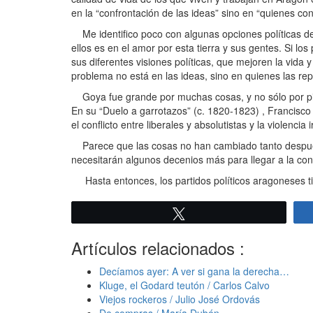
en la “confrontación de las ideas” sino en “quienes c
Me identifico poco con algunas opciones políticas de 
ellos es en el amor por esta tierra y sus gentes. Si l
sus diferentes visiones políticas, que mejoren la vida
problema no está en las ideas, sino en quienes las r
Goya fue grande por muchas cosas, y no sólo por pinta
En su “Duelo a garrotazos” (c. 1820-1823) , Francisco 
el conflicto entre liberales y absolutistas y la violencia
Parece que las cosas no han cambiado tanto después d
necesitarán algunos decenios más para llegar a la con
Hasta entonces, los partidos políticos aragoneses ti
Twittear
Artículos relacionados :
Decíamos ayer: A ver si gana la derecha…
Kluge, el Godard teutón / Carlos Calvo
Viejos rockeros / Julio José Ordovás
De compras / María Dubón