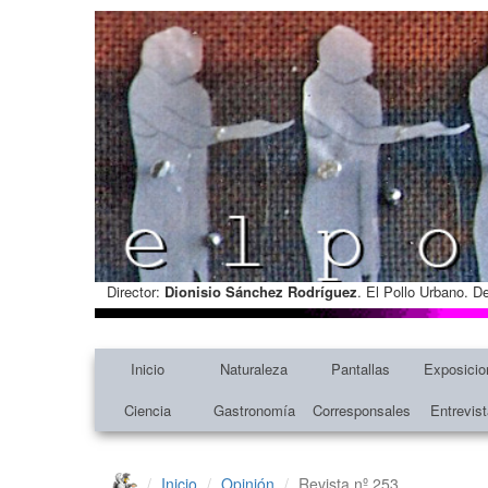
Director:
Dionisio Sánchez Rodríguez
. El Pollo Urbano. D
Inicio
Naturaleza
Pantallas
Exposicio
Ciencia
Gastronomía
Corresponsales
Entrevis
Inicio
Opinión
Revista nº 253