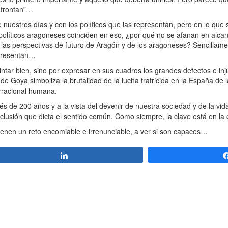
onfrontan”…
nuestros días y con los políticos que las representan, pero en lo que 
os políticos aragoneses coinciden en eso, ¿por qué no se afanan en alc
 y las perspectivas de futuro de Aragón y de los aragoneses? Sencillame
epresentan…
r bien, sino por expresar en sus cuadros los grandes defectos e inju
de Goya simboliza la brutalidad de la lucha fratricida en la España de
 irracional humana.
e 200 años y a la vista del devenir de nuestra sociedad y de la vida
clusión que dicta el sentido común. Como siempre, la clave está en l
enen un reto encomiable e irrenunciable, a ver si son capaces…
Compartir