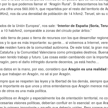
 por lo que podemos llamar el “Aragón Rural”. Si descontamos los habi
 cifra unos 560.000 h, que repartidos por el resto del territorio de A
59Km2, nos da una densidad de población de 14 h/km2. Teruel, sin su ca
dos de la Unión Europea”, nos sale: “
Interior de España (Soria, Ter
s a 10 hab/km2, comparable a zonas del círculo polar ártico.”
do tierra de paso o tierra de recursos con los que desarrollar region
os y lo que es más importante: su gente… si volvemos a Internet, ver
gón
residen fuera de la comunidad autónoma. De este total, la gran ma
Cataluña y la Comunidad Valenciana como principales destinos. Buena
en tenido trabajo y futuro. Las cosas están cambiando con la importanc
 Aragón, pero el daño infringido durante decenios, ya está hecho…
os datos en la mano, por eso, considero que
Aragón es una realidad 
os que trabajan en Aragón, no sé si por Aragón.
mpre que se respeten las leyes y la libertad de los demás, siempre que
nte importante es que unos y otros entendamos que Aragón merece más
 de otros es una mala política.
políticos en Aragón y especialmente los de orientación territorial, no
sarias visiones políticas, deberían confluir en lo esencial: en que Ara
 es lo primero importante y aquello que debería unirles. Pero parece q