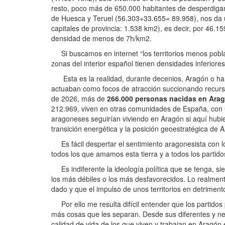
resto, poco más de 650.000 habitantes de desperdigan
de Huesca y Teruel (56.303+33.655= 89.958), nos da una
capitales de provincia: 1.538 km2), es decir, por 46.1
densidad de menos de 7h/km2.
Si buscamos en internet “los territorios menos pobla
zonas del interior español tienen densidades inferiore
Esta es la realidad, durante decenios, Aragón o ha si
actuaban como focos de atracción succionando recurs
de 2026, más de
266.000 personas nacidas en Ara
212.969, viven en otras comunidades de España, con 
aragoneses seguirían viviendo en Aragón si aquí hubies
transición energética y la posición geoestratégica de
Es fácil despertar el sentimiento aragonesista con l
todos los que amamos esta tierra y a todos los partid
Es indiferente la ideología política que se tenga, sie
los más débiles o los más desfavorecidos. Lo realme
dado y que el impulso de unos territorios en detrimento
Por ello me resulta difícil entender que los partidos 
más cosas que les separan. Desde sus diferentes y nece
calidad de vida de los que viven y trabajan en Aragón