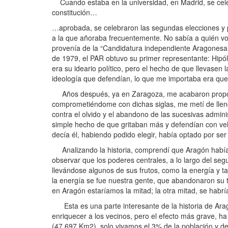
Cuando estaba en la universidad, en Madrid, se celeb
constitución…
…aprobada, se celebraron las segundas elecciones y pri
a la que añoraba frecuentemente. No sabía a quién vot
provenía de la “Candidatura independiente Aragonesa
de 1979, el PAR obtuvo su primer representante: Hipó
era su ideario político, pero el hecho de que llevasen
ideología que defendían, lo que me importaba era qu
Años después, ya en Zaragoza, me acabaron proponi
comprometiéndome con dichas siglas, me metí de lleno
contra el olvido y el abandono de las sucesivas admin
simple hecho de que gritaban más y defendían con veh
decía él, habiendo podido elegir, había optado por ser 
Analizando la historia, comprendí que Aragón había 
observar que los poderes centrales, a lo largo del seg
llevándose algunos de sus frutos, como la energía y tam
la energía se fue nuestra gente, que abandonaron su t
en Aragón estaríamos la mitad; la otra mitad, se habría
Esta es una parte interesante de la historia de Aragó
enriquecer a los vecinos, pero el efecto más grave, ha
(47.697 Km2), solo vivamos el 3% de la población y de