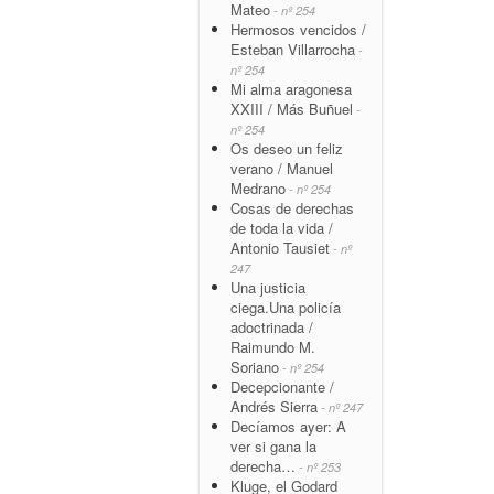
Mateo
- nº 254
Hermosos vencidos /
Esteban Villarrocha
-
nº 254
Mi alma aragonesa
XXIII / Más Buñuel
-
nº 254
Os deseo un feliz
verano / Manuel
Medrano
- nº 254
Cosas de derechas
de toda la vida /
Antonio Tausiet
- nº
247
Una justicia
ciega.Una policía
adoctrinada /
Raimundo M.
Soriano
- nº 254
Decepcionante /
Andrés Sierra
- nº 247
Decíamos ayer: A
ver si gana la
derecha…
- nº 253
Kluge, el Godard