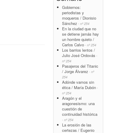
Gobiernos:
periodistas y
moqueros / Dionisio
Sánchez
- nº 254
En la ciudad que no
se detiene jamás hay
un hombre quieto /
Carlos Calvo
- nº 254
Los barrios lentos /
Julio José Ordovás
-
nº 254
Pasajeros del Titanic
/ Jorge Álvarez
- nº
254
Adónde vamos sin
ética / María Dubón
-
nº 254
Aragón y el
aragonesismo: una
cuestión de
continuidad histórica
- nº 254
La erosión de las
certezas / Eugenio