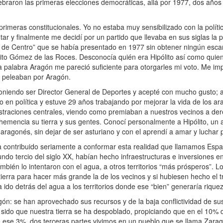
raron las primeras elecciones democráticas, allá por 1977, dos años
meras constitucionales. Yo no estaba muy sensibilizado con la política
ar y finalmente me decidí por un partido que llevaba en sus siglas la 
 de Centro” que se había presentado en 1977 sin obtener ningún esca
lito Gómez de las Roces. Desconocía quién era Hipólito así como quie
 la palabra Aragón me pareció suficiente para otorgarles mi voto. Me im
e peleaban por Aragón.
endo ser Director General de Deportes y acepté con mucho gusto; 
 en política y estuve 29 años trabajando por mejorar la vida de los a
istraciones centrales, viendo como premiaban a nuestros vecinos a der
emencia su tierra y sus gentes. Conocí personalmente a Hipólito, un
aragonés, sin dejar de ser asturiano y con el aprendí a amar y luchar p
contribuido seriamente a conformar esta realidad que llamamos Españ
undo tercio del siglo XX, habían hecho infraestructuras e inversiones 
bién lo intentaron con el agua, a otros territorios “más prósperos”. Lo
ierra para hacer más grande la de los vecinos y si hubiesen hecho el t
 ido detrás del agua a los territorios donde ese “bien” generaría rique
n: se han aprovechado sus recursos y de la baja conflictividad de su
 sido que nuestra tierra se ha despoblado, propiciando que en el 10% d
 ese 3%, dos terceras partes vivimos en un pueblo que se llama Zarag