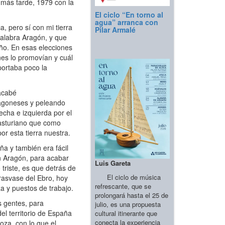
 más tarde, 1979 con la
El ciclo “En torno al
agua” arranca con
, pero sí con mi tierra
Pilar Armalé
palabra Aragón, y que
ño. En esas elecciones
nes lo promovían y cuál
portaba poco la
acabé
ragoneses y peleando
echa e izquierda por el
 asturiano que como
or esta tierra nuestra.
a y también era fácil
en Aragón, para acabar
Luis Gareta
 triste, es que detrás de
El ciclo de música
rasvase del Ebro, hoy
refrescante, que se
za y puestos de trabajo.
prolongará hasta el 25 de
s gentes, para
julio, es una propuesta
el territorio de España
cultural itinerante que
conecta la experiencia
oza, con lo que el