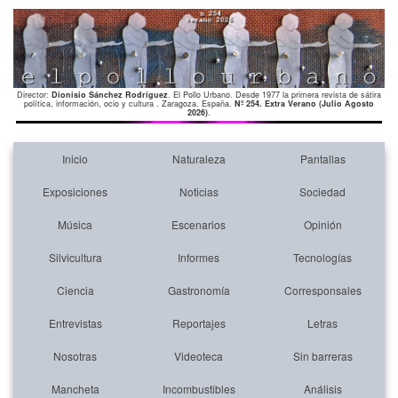
Director:
Dionisio Sánchez Rodríguez
. El Pollo Urbano. Desde 1977 la primera revista de sátira
política, información, ocio y cultura . Zaragoza. España.
Nº 254. Extra Verano (Julio Agosto
2026)
.
Inicio
Naturaleza
Pantallas
Exposiciones
Noticias
Sociedad
Música
Escenarios
Opinión
Silvicultura
Informes
Tecnologías
Ciencia
Gastronomía
Corresponsales
Entrevistas
Reportajes
Letras
Nosotras
Videoteca
Sin barreras
Mancheta
Incombustibles
Análisis