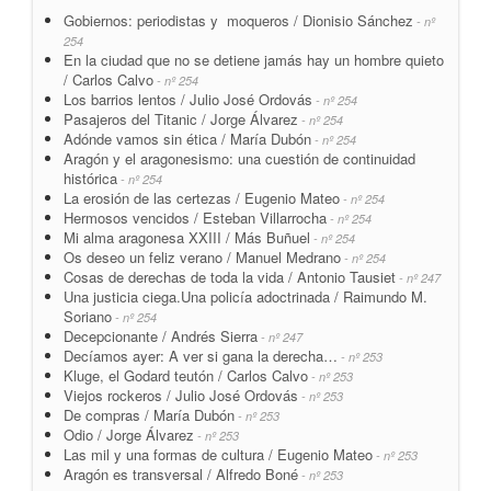
Gobiernos: periodistas y moqueros / Dionisio Sánchez
- nº
254
En la ciudad que no se detiene jamás hay un hombre quieto
/ Carlos Calvo
- nº 254
Los barrios lentos / Julio José Ordovás
- nº 254
Pasajeros del Titanic / Jorge Álvarez
- nº 254
Adónde vamos sin ética / María Dubón
- nº 254
Aragón y el aragonesismo: una cuestión de continuidad
histórica
- nº 254
La erosión de las certezas / Eugenio Mateo
- nº 254
Hermosos vencidos / Esteban Villarrocha
- nº 254
Mi alma aragonesa XXIII / Más Buñuel
- nº 254
Os deseo un feliz verano / Manuel Medrano
- nº 254
Cosas de derechas de toda la vida / Antonio Tausiet
- nº 247
Una justicia ciega.Una policía adoctrinada / Raimundo M.
Soriano
- nº 254
Decepcionante / Andrés Sierra
- nº 247
Decíamos ayer: A ver si gana la derecha…
- nº 253
Kluge, el Godard teutón / Carlos Calvo
- nº 253
Viejos rockeros / Julio José Ordovás
- nº 253
De compras / María Dubón
- nº 253
Odio / Jorge Álvarez
- nº 253
Las mil y una formas de cultura / Eugenio Mateo
- nº 253
Aragón es transversal / Alfredo Boné
- nº 253