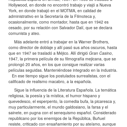
Hollywood, en donde no encontró trabajo y viajó a Nueva
York, en donde trabajó en el MOTMA, en calidad de
administrativo en la Secretaría de la Filmoteca y,
ocasionalmente, como montador, hasta que en 1942 es
cesado, por su relación con Salvador Dalí, que se declara
comunista y ateo.
Más adelante entró a trabajar en la Warner Brothers,
como director de doblaje y allí pasó sus años oscuros, hasta
que en 1947 se trasladó a Méjico. Allí dirigió
Gran Casino
,
1947, la primera película de su filmografía mejicana, que se
prolongó 20 años, en los que consigue realizar varias
películas seguidas. Manteniéndose integrado en la industria.
En ese tiempo sigue los postulados surrealistas, con el
calificado de realismo macabro, a la española.
Sigue la influencia de la Literatura Española. La temática
religiosa, la poesía y la mística, el humor hispano y
quevedesco, el esperpento, la comedia bufa, la picaresca y,
muy particularmente, el mundo galdosiano, la farsa y el
sainete, en pugna con el senequismo español. Considerado
republicano por los enemigos de la República, Buñuel
resiste, criticado con ensañamiento por su ateísmo, aunque