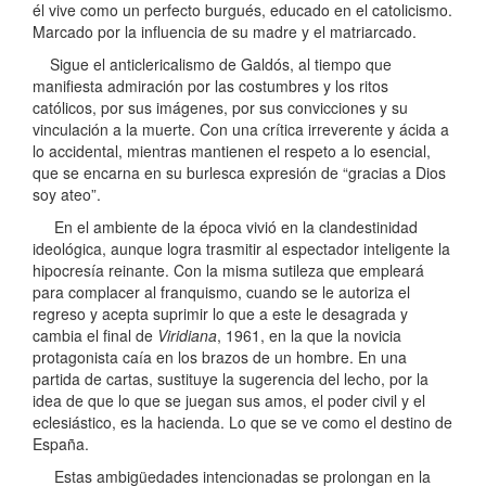
él vive como un perfecto burgués, educado en el catolicismo.
Marcado por la influencia de su madre y el matriarcado.
Sigue el anticlericalismo de Galdós, al tiempo que
manifiesta admiración por las costumbres y los ritos
católicos, por sus imágenes, por sus convicciones y su
vinculación a la muerte. Con una crítica irreverente y ácida a
lo accidental, mientras mantienen el respeto a lo esencial,
que se encarna en su burlesca expresión de “gracias a Dios
soy ateo”.
En el ambiente de la época vivió en la clandestinidad
ideológica, aunque logra trasmitir al espectador inteligente la
hipocresía reinante. Con la misma sutileza que empleará
para complacer al franquismo, cuando se le autoriza el
regreso y acepta suprimir lo que a este le desagrada y
cambia el final de
Viridiana
, 1961, en la que la novicia
protagonista caía en los brazos de un hombre. En una
partida de cartas, sustituye la sugerencia del lecho, por la
idea de que lo que se juegan sus amos, el poder civil y el
eclesiástico, es la hacienda. Lo que se ve como el destino de
España.
Estas ambigüedades intencionadas se prolongan en la