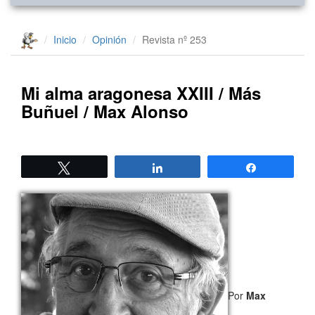
Inicio
Opinión
Revista nº 253
Mi alma aragonesa XXIII / Más
Buñuel / Max Alonso
Twittear
Compartir
Compartir
Por
Max