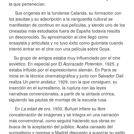
la que pertenecían.
Sus orígenes en la turolense Calanda, su formación con
los jesuitas y su adscripción a la vanguardia cultural se
manifiestan de continuo en sus películas, y siendo uno de los
cineastas más estudiados fuera de España todavía resulta
un desconocido. Su aproximación al cine llegó como
ensayista y articulista y no tuvo éxito como guionista cuando
intentó entrar en el cine con una película sobre Goya.
Su grupo de amigos estaba muy influenciado por el cine
soviético. En especial por El
Acorazado Potemkin
, 1925, y
estaba influido por el expresionismo alemán. En París se
inicia en la técnica cinematográfica y junto con Salvador Dalí
realiza
Un perro andaluz
, 1929, con la que consiguen, su
inserción en el surrealismo, la ruptura con las leyes
narrativas convencionales, a partir de la sintaxis onírica,
siguiendo las pautas de montaje de la escuela rusa.
En
La edad de oro
, 1930, Buñuel infiere su libre
concatenación de imágenes y se integra en una narración
más convencional, como seguirá haciendo sus obras en
busca de la aceptación del público. Acaba cansado del
surrealismo y regresa a Madrid dispuesto a suavizar su estilo