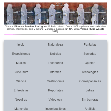
Director:
Dionisio Sánchez Rodríguez
. El Pollo Urbano. Desde 1977 la primera revista de sátira
política, información, ocio y cultura . Zaragoza. España.
Nº 254. Extra Verano (Julio Agosto
2026)
.
Inicio
Naturaleza
Pantallas
Exposiciones
Noticias
Sociedad
Música
Escenarios
Opinión
Silvicultura
Informes
Tecnologías
Ciencia
Gastronomía
Corresponsales
Entrevistas
Reportajes
Letras
Nosotras
Videoteca
Sin barreras
Mancheta
Incombustibles
Análisis