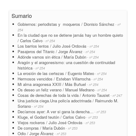
Sumario
Gobiernos: periodistas y moqueros / Dionisio Sánchez
- nº
254
En la ciudad que no se detiene jamás hay un hombre quieto
/ Carlos Calvo
- nº 254
Los barrios lentos / Julio José Ordovás
- nº 254
Pasajeros del Titanic / Jorge Álvarez
- nº 254
Adónde vamos sin ética / María Dubón
- nº 254
Aragón y el aragonesismo: una cuestión de continuidad
histórica
- nº 254
La erosión de las certezas / Eugenio Mateo
- nº 254
Hermosos vencidos / Esteban Villarrocha
- nº 254
Mi alma aragonesa XXIII / Más Buñuel
- nº 254
Os deseo un feliz verano / Manuel Medrano
- nº 254
Cosas de derechas de toda la vida / Antonio Tausiet
- nº 247
Una justicia ciega.Una policía adoctrinada / Raimundo M.
Soriano
- nº 254
Decíamos ayer: A ver si gana la derecha…
- nº 253
Kluge, el Godard teutón / Carlos Calvo
- nº 253
Viejos rockeros / Julio José Ordovás
- nº 253
De compras / María Dubón
- nº 253
Odio / Jorge Álvarez
- nº 253