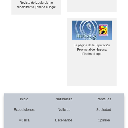
Revista de izquierdismo
recalcitrante ¡Pincha el logo!
La página de la Diputación
Provincial de Huesca
¡Pincha el logo!
Inicio
Naturaleza
Pantallas
Exposiciones
Noticias
Sociedad
Música
Escenarios
Opinión