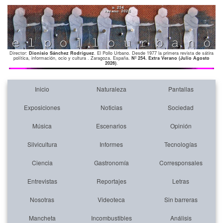
Director:
Dionisio Sánchez Rodríguez
. El Pollo Urbano. Desde 1977 la primera revista de sátira
política, información, ocio y cultura . Zaragoza. España.
Nº 254. Extra Verano (Julio Agosto
2026)
.
Inicio
Naturaleza
Pantallas
Exposiciones
Noticias
Sociedad
Música
Escenarios
Opinión
Silvicultura
Informes
Tecnologías
Ciencia
Gastronomía
Corresponsales
Entrevistas
Reportajes
Letras
Nosotras
Videoteca
Sin barreras
Mancheta
Incombustibles
Análisis