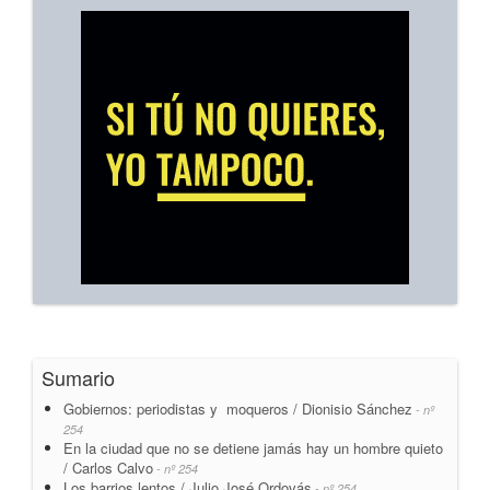
Sumario
Gobiernos: periodistas y moqueros / Dionisio Sánchez
- nº
254
En la ciudad que no se detiene jamás hay un hombre quieto
/ Carlos Calvo
- nº 254
Los barrios lentos / Julio José Ordovás
- nº 254