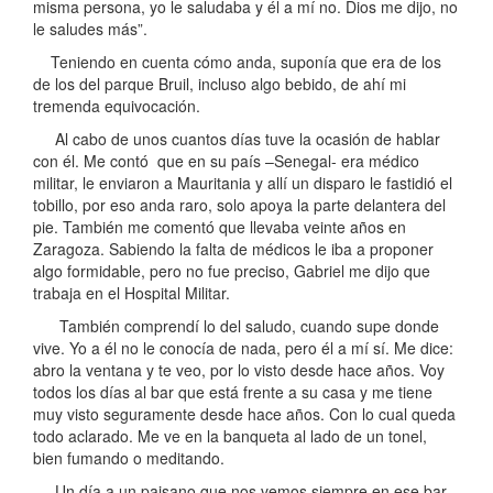
misma persona, yo le saludaba y él a mí no. Dios me dijo, no
le saludes más”.
Teniendo en cuenta cómo anda, suponía que era de los
de los del parque Bruil, incluso algo bebido, de ahí mi
tremenda equivocación.
Al cabo de unos cuantos días tuve la ocasión de hablar
con él. Me contó que en su país –Senegal- era médico
militar, le enviaron a Mauritania y allí un disparo le fastidió el
tobillo, por eso anda raro, solo apoya la parte delantera del
pie. También me comentó que llevaba veinte años en
Zaragoza. Sabiendo la falta de médicos le iba a proponer
algo formidable, pero no fue preciso, Gabriel me dijo que
trabaja en el Hospital Militar.
También comprendí lo del saludo, cuando supe donde
vive. Yo a él no le conocía de nada, pero él a mí sí. Me dice:
abro la ventana y te veo, por lo visto desde hace años. Voy
todos los días al bar que está frente a su casa y me tiene
muy visto seguramente desde hace años. Con lo cual queda
todo aclarado. Me ve en la banqueta al lado de un tonel,
bien fumando o meditando.
Un día a un paisano que nos vemos siempre en ese bar,