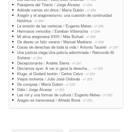
Pasajeros del Titanic / Jorge Álvarez
- nº 254
Adónde vamos sin ética / María Dubón
- nº 254
Aragón y el aragonesismo: una cuestión de continuidad
histórica
- nº 254
La erosión de las certezas / Eugenio Mateo
- nº 254
Hermosos vencidos / Esteban Villarrocha
- nº 254
Mi alma aragonesa XXIII / Más Buñuel
- nº 254
Os deseo un feliz verano / Manuel Medrano
- nº 254
Cosas de derechas de toda la vida / Antonio Tausiet
- nº 247
Una justicia ciega.Una policía adoctrinada / Raimundo M.
Soriano
- nº 254
Decepcionante / Andrés Sierra
- nº 247
Decíamos ayer: A ver si gana la derecha…
- nº 253
Kluge, el Godard teutón / Carlos Calvo
- nº 253
Viejos rockeros / Julio José Ordovás
- nº 253
De compras / María Dubón
- nº 253
Odio / Jorge Álvarez
- nº 253
Las mil y una formas de cultura / Eugenio Mateo
- nº 253
Aragón es transversal / Alfredo Boné
- nº 253