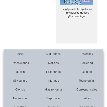
La página de la Diputación
Provincial de Huesca
¡Pincha el logo!
Inicio
Naturaleza
Pantallas
Exposiciones
Noticias
Sociedad
Música
Escenarios
Opinión
Silvicultura
Informes
Tecnologías
Ciencia
Gastronomía
Corresponsales
Entrevistas
Reportajes
Letras
Nosotras
Videoteca
Sin barreras