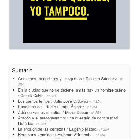
Sumario
Gobiernos: periodistas y moqueros / Dionisio Sánchez
- nº
254
En la ciudad que no se detiene jamás hay un hombre quieto
/ Carlos Calvo
- nº 254
Los barrios lentos / Julio José Ordovás
- nº 254
Pasajeros del Titanic / Jorge Álvarez
- nº 254
Adónde vamos sin ética / María Dubón
- nº 254
Aragón y el aragonesismo: una cuestión de continuidad
histórica
- nº 254
La erosión de las certezas / Eugenio Mateo
- nº 254
Hermosos vencidos / Esteban Villarrocha
- nº 254