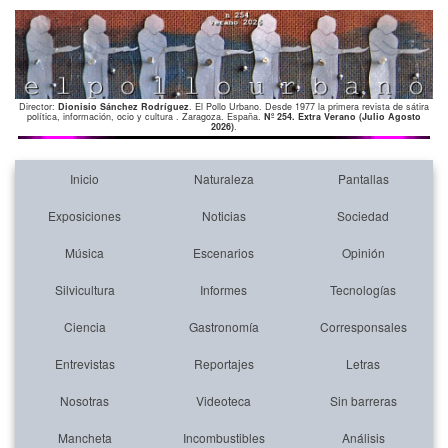
Director:
Dionisio Sánchez Rodríguez
. El Pollo Urbano. Desde 1977 la primera revista de sátira
política, información, ocio y cultura . Zaragoza. España.
Nº 254. Extra Verano (Julio Agosto
2026)
.
Inicio
Naturaleza
Pantallas
Exposiciones
Noticias
Sociedad
Música
Escenarios
Opinión
Silvicultura
Informes
Tecnologías
Ciencia
Gastronomía
Corresponsales
Entrevistas
Reportajes
Letras
Nosotras
Videoteca
Sin barreras
Mancheta
Incombustibles
Análisis