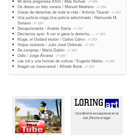
Mi alma aragonesa XXIII / Más Buñuel
- nº 254
Os deseo un feliz verano / Manuel Medrano
- nº 254
Cosas de derechas de toda la vida / Antonio Tausiet
- nº 247
Una justicia ciega.Una policía adoctrinada / Raimundo M.
Soriano
- nº 254
Decepcionante / Andrés Sierra
- nº 247
Decíamos ayer: A ver si gana la derecha…
- nº 253
Kluge, el Godard teutón / Carlos Calvo
- nº 253
Viejos rockeros / Julio José Ordovás
- nº 253
De compras / María Dubón
- nº 253
Odio / Jorge Álvarez
- nº 253
Las mil y una formas de cultura / Eugenio Mateo
- nº 253
Aragón es transversal / Alfredo Boné
- nº 253
Una librería excepcional en la
red ¡Pincha el logo!