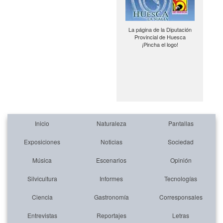
La página de la Diputación
Provincial de Huesca
¡Pincha el logo!
Inicio
Naturaleza
Pantallas
Exposiciones
Noticias
Sociedad
Música
Escenarios
Opinión
Silvicultura
Informes
Tecnologías
Ciencia
Gastronomía
Corresponsales
Entrevistas
Reportajes
Letras