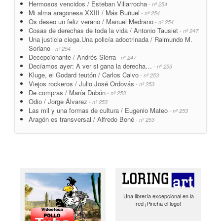
Hermosos vencidos / Esteban Villarrocha
- nº 254
Mi alma aragonesa XXIII / Más Buñuel
- nº 254
Os deseo un feliz verano / Manuel Medrano
- nº 254
Cosas de derechas de toda la vida / Antonio Tausiet
- nº 247
Una justicia ciega.Una policía adoctrinada / Raimundo M.
Soriano
- nº 254
Decepcionante / Andrés Sierra
- nº 247
Decíamos ayer: A ver si gana la derecha…
- nº 253
Kluge, el Godard teutón / Carlos Calvo
- nº 253
Viejos rockeros / Julio José Ordovás
- nº 253
De compras / María Dubón
- nº 253
Odio / Jorge Álvarez
- nº 253
Las mil y una formas de cultura / Eugenio Mateo
- nº 253
Aragón es transversal / Alfredo Boné
- nº 253
Una librería excepcional en la
red ¡Pincha el logo!