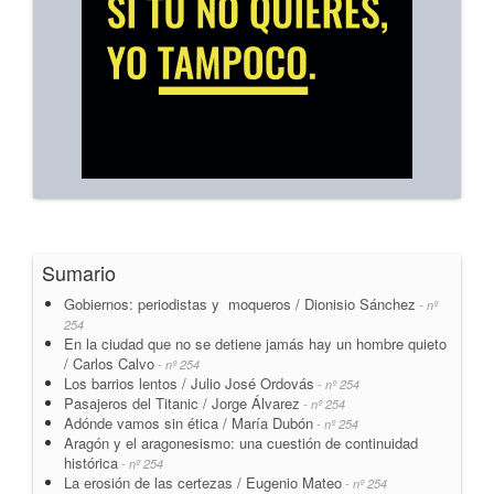
Sumario
Gobiernos: periodistas y moqueros / Dionisio Sánchez
- nº
254
En la ciudad que no se detiene jamás hay un hombre quieto
/ Carlos Calvo
- nº 254
Los barrios lentos / Julio José Ordovás
- nº 254
Pasajeros del Titanic / Jorge Álvarez
- nº 254
Adónde vamos sin ética / María Dubón
- nº 254
Aragón y el aragonesismo: una cuestión de continuidad
histórica
- nº 254
La erosión de las certezas / Eugenio Mateo
- nº 254