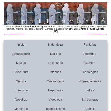
Director:
Dionisio Sánchez Rodríguez
. El Pollo Urbano. Desde 1977 la primera revista de sátira
política, información, ocio y cultura . Zaragoza. España.
Nº 254. Extra Verano (Julio Agosto
2026)
.
Inicio
Naturaleza
Pantallas
Exposiciones
Noticias
Sociedad
Música
Escenarios
Opinión
Silvicultura
Informes
Tecnologías
Ciencia
Gastronomía
Corresponsales
Entrevistas
Reportajes
Letras
Nosotras
Videoteca
Sin barreras
Mancheta
Incombustibles
Análisis