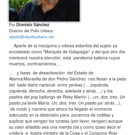
Por
Dionisio Sánchez
Director del Pollo Urbano
elpollo@elpollourbano.net
Aparte de la mezquina y odiosa soberbia del sujeto ya
encoletado como “Marqués de Galapagar” y del que otro día
merecerá nuestra atención, esta pandemia bailona cuyos
muertos, confinamientos…
… y fases de desactivación del Estado de
Alarma/Maravilla de don Pedro Sánchez nos llevan a la pista
del baile diario nacional entre yenkas
( …izquierda,
izquierda, derecha, derecha, adelante y atrás….
) y los
pasitos del pop bailongo de Ricky Martín (
…un, dos, tres. Un
pasito pa’lante María. Un, dos, tres. Un pasito pa’ atrás…
),
de modo y manera que ahora ha llegado el momento
adecuado en la distensión para ponernos de rodillas y
suplicar que vengan los turistas (por favor, vengan) aunque
su valor añadido sea una mierda (tal y como quiso decir el
unido/a e ilustre ministro de la Cosa y el Consumo Rojo