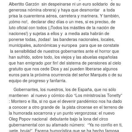
Albertito Garzón sin despeinarse ni un euro solidario de su
generosa nómina obrera) y haya que desmontar a toda
prisa la cuarentena aérea, carretera y marinera. Y también,
¡cómo no!, declarar diez días o un mes, si es preciso, de
luto oficial con todos (¡Todos los mástiles de la nación de
naciones!) y sujetas a ellos y a media asta habrán de
ponerse todas, ¡todas! las banderas nacionales, locales,
municipales, autonómicas y europea para que se constate
la sensibilidad de nuestros gobernantes ante el horror que
han sufrido, sobre todo, los viejos y las abuelas españolas
que han emigrado ¡por fin! del sistema de pensiones al cielo
gratuito que nos cede Dios y así pueden liberarse algunos
euros para la próxima ocurrencia del señor Marqués o de su
equipo de progreso y fanfarria.
Gobernantes, los nuestros, los de España, que no sólo
mantienen al nuevo y cómico dúo “Los ministros/as Tonetty”
: Montero e Illa, si no que el devenir pandémico nos ha dado
a conocer a otro grande de la pista circense en el terreno de
la humorada socarrona y un punto vergonzosa: el nuevo
Oleg Popov nacional debutante bajo la lona del circo
gubernamental con su afamado número: “Ya no confío en ti,
¡vete, bruja!”. Escena humorística que se ha hecho famosa