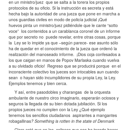
en un ministro/juez que se salta a la torera los propios
protocolos de su oficio. Si la instrucción es secreta y está
hecha bajo la autoridad de una jueza que pone en marcha a
unos guardias civiles en modo de policía judicial ¡Qué
huevos pinta un ministro/juez pidiéndole que le cante “sotto
voce” los contenidos a un carablanca coronel de un informe
que por secreto no puede revelar, entre otras cosas, porque
la Ley se lo impide ya que –según parece- ese asunto sólo
ha de quedar en el conocimiento de la jueza que ordenó la
realización del manoseado informe. ¡Dios coja confesados a
los que caigan en manos de Popov Marlaska cuando vuelva
a su olvidado oficio! Regreso que se producirá porque en el
inconsciente colectivo los jueces son intocables aun cuando
sean o hayan sido incumplidores de su propia Ley, la Ley.
Ejemplos tenemos y bien cerca.
Y así, entre pasodobles y charangas de la orquesta
ambulante de nuestro circo imaginario, esperarán ociosos y
seguros la llegada de su bien dotada jubilación. Si los
propios jueces no cumplen con la Ley ¿Qué ejemplo
tenemos los sencillos ciudadanos aspirantes a mangantes
robagallinas
? Something is rotten in the state of Denmark
Claro está que en los coliseos que nos ha tocado hacer