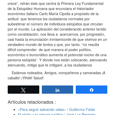
crece”, refrán éste que centra la Primera Ley Fundamental
de la Estupidez Humana que enunciara el historiador
económico italiano Carlo María Cipolla a propósito de la
actitud que tenemos los ciudadanos normales por
subestimar el número de individuos estúpidos que circulan
por el mundo. La aplicación del considerando anterior tenido
como constatación, nos lleva a acercarnos, por progresión,
casi hasta la enunciación inmisericorde de que
vivimos en un
verdadero mundo de tontos
y que, por tanto, “no resulta
difícil comprender de qué manera el poder político,
económico o burocrático aumenta el potencial nocivo de una
persona estúpida”. Y dónde nos están colocando, atenuando
atenuando, mitiga que te mitigaré ,a los ciudadanos
Estámos rodeados. Amigos, compañeros y camaradas ¡A
caballo! ¡Yihiiiii! Salud!
Twittear
Compartir
Compartir
Artículos relacionados :
«Para seguir salvando vidas» / Guillermo Fatás
El otoño y la ciencia jurídica / José Lus Bermejo