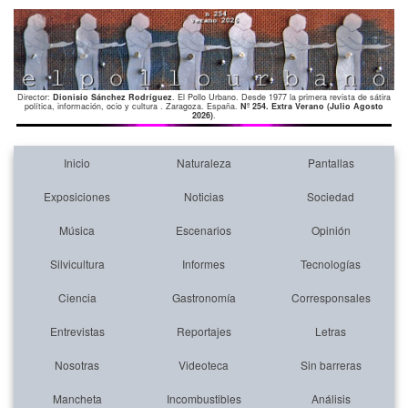
Director:
Dionisio Sánchez Rodríguez
. El Pollo Urbano. Desde 1977 la primera revista de sátira
política, información, ocio y cultura . Zaragoza. España.
Nº 254. Extra Verano (Julio Agosto
2026)
.
Inicio
Naturaleza
Pantallas
Exposiciones
Noticias
Sociedad
Música
Escenarios
Opinión
Silvicultura
Informes
Tecnologías
Ciencia
Gastronomía
Corresponsales
Entrevistas
Reportajes
Letras
Nosotras
Videoteca
Sin barreras
Mancheta
Incombustibles
Análisis