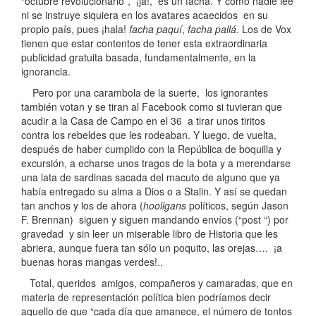
“octubre revolucionario”, ¡ja!, es un facha. Y como nadie lee
ni se instruye siquiera en los avatares acaecidos en su
propio país, pues ¡hala!
facha paquí
,
facha pallá
. Los de Vox
tienen que estar contentos de tener esta extraordinaria
publicidad gratuita basada, fundamentalmente, en la
ignorancia.
Pero por una carambola de la suerte, los ignorantes
también votan y se tiran al Facebook como si tuvieran que
acudir a la Casa de Campo en el 36 a tirar unos tiritos
contra los rebeldes que les rodeaban. Y luego, de vuelta,
después de haber cumplido con la República de boquilla y
excursión, a echarse unos tragos de la bota y a merendarse
una lata de sardinas sacada del macuto de alguno que ya
había entregado su alma a Dios o a Stalin. Y así se quedan
tan anchos y los de ahora (
hooligans
políticos, según Jason
F. Brennan) siguen y siguen mandando envíos (“post “) por
gravedad y sin leer un miserable libro de Historia que les
abriera, aunque fuera tan sólo un poquito, las orejas…. ¡a
buenas horas mangas verdes!..
Total, queridos amigos, compañeros y camaradas, que en
materia de representación política bien podríamos decir
aquello de que “cada día que amanece, el número de tontos