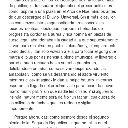
de público, lo de esperar el ejemplo del prócer político es
como aspirar a una plaza en el Arca de Noé minutos antes
de que descargue el Diluvio Universal. Sin ir más lejos, en
los comienzos esta plaga confinada, tres concejales
tocados de ricas ideologías púrpura ribeteadas de
progresista cordonería aurea y rica nómina en piezas de
curso legal, abandonaban la ciudad a la que supuestamente
sirven para recluirse en pueblos aledaños y, ejemplarmente-
como decía-, tan sólo volvían a ella para tocar el gong que
marca el plus por asistencia a pleno (municipal )y llevarse el
parné a buen recaudo hasta su exilio pueblerino,
deleitándose en mirar cómo se van desperezando las
amapolas y cómo se va desarmando el azote virulento
mientras ellos- imagino- le dan al naipe baturro mientras
esperan la llegada del próximo viaje para tocar, de nuevo,
marro municipal. Y sin que nadie les chiste. Y si alguien lo
insinúa, naturalmente será de fijo “un facha”, cualquiera de
los millones de fachas que les rodean y vigilan
impunemente.
Porque ahora, casi como siempre desde el segundo
bienio de la Segunda República, el que no milita en el