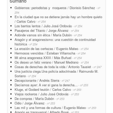
Sumario
Gobiernos: periodistas y moqueros / Dionisio Sánchez
- nº
254
En la ciudad que no se detiene jamás hay un hombre quieto
/ Carlos Calvo
- nº 254
Los barrios lentos / Julio José Ordovás
- nº 254
Pasajeros del Titanic / Jorge Álvarez
- nº 254
Adónde vamos sin ética / María Dubón
- nº 254
Aragón y el aragonesismo: una cuestión de continuidad
histórica
- nº 254
La erosión de las certezas / Eugenio Mateo
- nº 254
Hermosos vencidos / Esteban Villarrocha
- nº 254
Mi alma aragonesa XXIII / Más Buñuel
- nº 254
Os deseo un feliz verano / Manuel Medrano
- nº 254
Cosas de derechas de toda la vida / Antonio Tausiet
- nº 247
Una justicia ciega.Una policía adoctrinada / Raimundo M.
Soriano
- nº 254
Decepcionante / Andrés Sierra
- nº 247
Decíamos ayer: A ver si gana la derecha…
- nº 253
Kluge, el Godard teutón / Carlos Calvo
- nº 253
Viejos rockeros / Julio José Ordovás
- nº 253
De compras / María Dubón
- nº 253
Odio / Jorge Álvarez
- nº 253
Las mil y una formas de cultura / Eugenio Mateo
- nº 253
Aragón es transversal / Alfredo Boné
- nº 253