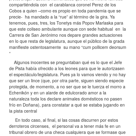
compartiéndola con el carablanca coronel Perez de los
Cobos a quien –como es propio en toda pandemia que se
precie- ha mandado a la “rue” al término de la gira. Ya
tenemos, pues, tres, los Tonetys más Popov Marlaska para
que este coliseo ambulante aunque con sede habitual en la
Carrera de San Jerónimo nos depare grandes actuaciones
en lo que resta de legislatura, aunque el público de la grada
manifieste ostentosamente su mano “cum pollicem deorsum
“
Algunos inocentes se preguntaban qué es lo que el Jefe
de Pista había ofrecido a los leones para que le autorizasen
el espectáculo/legislatura. Pues ya lo vamos viendo y no hay
que ser un lince (que, por otra parte, siguen siendo especie
protegida, de momento, a no ser que se le tuerza el morro a
Echenikón y en un alarde de edulcorado amor a la
naturaleza toda los declare animales domésticos no pasen
frío en Doñana), para constatar a qué se estaba jugando en
la pista central
En todo caso, al final, si las cosas discurren por estos
derroteros circenses, el personal va a tener más fe en un
tribunal obrero de una checa cualquiera que se formase que