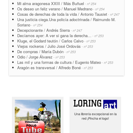
Mi alma aragonesa XXIII / Más Buñuel
- nº 254
Os deseo un feliz verano / Manuel Medrano
- nº 254
Cosas de derechas de toda la vida / Antonio Tausiet
- nº 247
Una justicia ciega.Una policía adoctrinada / Raimundo M.
Soriano
- nº 254
Decepcionante / Andrés Sierra
- nº 247
Decíamos ayer: A ver si gana la derecha…
- nº 253
Kluge, el Godard teutón / Carlos Calvo
- nº 253
Viejos rockeros / Julio José Ordovás
- nº 253
De compras / María Dubón
- nº 253
Odio / Jorge Álvarez
- nº 253
Las mil y una formas de cultura / Eugenio Mateo
- nº 253
Aragón es transversal / Alfredo Boné
- nº 253
Una librería excepcional en la
red ¡Pincha el logo!