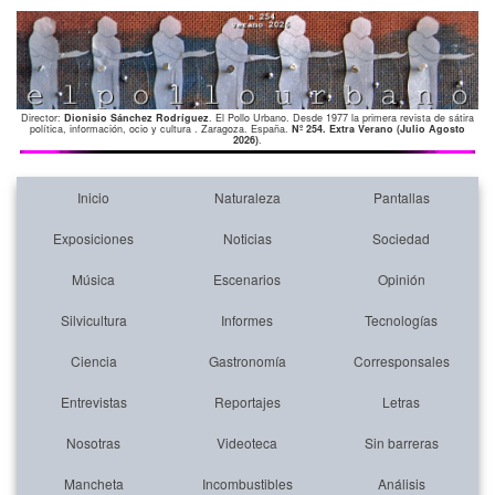
Director:
Dionisio Sánchez Rodríguez
. El Pollo Urbano. Desde 1977 la primera revista de sátira
política, información, ocio y cultura . Zaragoza. España.
Nº 254. Extra Verano (Julio Agosto
2026)
.
Inicio
Naturaleza
Pantallas
Exposiciones
Noticias
Sociedad
Música
Escenarios
Opinión
Silvicultura
Informes
Tecnologías
Ciencia
Gastronomía
Corresponsales
Entrevistas
Reportajes
Letras
Nosotras
Videoteca
Sin barreras
Mancheta
Incombustibles
Análisis