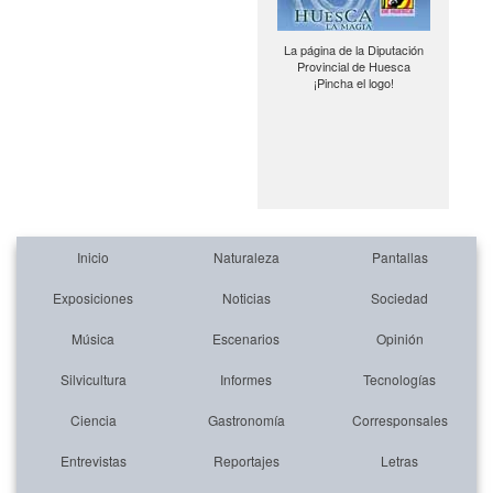
La página de la Diputación
Provincial de Huesca
¡Pincha el logo!
Inicio
Naturaleza
Pantallas
Exposiciones
Noticias
Sociedad
Música
Escenarios
Opinión
Silvicultura
Informes
Tecnologías
Ciencia
Gastronomía
Corresponsales
Entrevistas
Reportajes
Letras