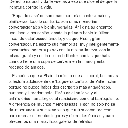
‘Derecho natural’ y darle vueltas a eso que dice él de que la
literatura corrige la vida.
‘Ropa de casa’ no son unas memorias confesionales y
plañideras, todo lo contrario, son unas memorias
conversacionales y bienhumoradas. Ahí está su encanto:
uno tiene la sensación, desde la primera hasta la última
línea, de estar escuchándolo, y es que Pisón, gran
conversador, ha escrito sus memorias -muy inteligentemente
construidas, por otra parte- con la misma llaneza, con la
misma gracia y con la misma brillantez con las que habla
cuando tiene una copa de cerveza en la mano y está
rodeado de amigos.
Es curioso que a Pisón, lo mismo que a Umbral, le marcara
la lectura adolescente de ‘La guerra carlista’ de Valle-Inclán,
porque no puede haber dos escritores más antagónicos,
humana y literariamente: Pisón es el antidivo y el
antirretórico, tan alérgico al narcisismo como al barroquismo.
A diferencia de muchos memorialistas, Pisón no solo no se
da importancia a sí mismo sino que utiliza como pretexto
para recrear diferentes lugares y diferentes épocas y para
ofrecernos una maravillosa galería de retratos.