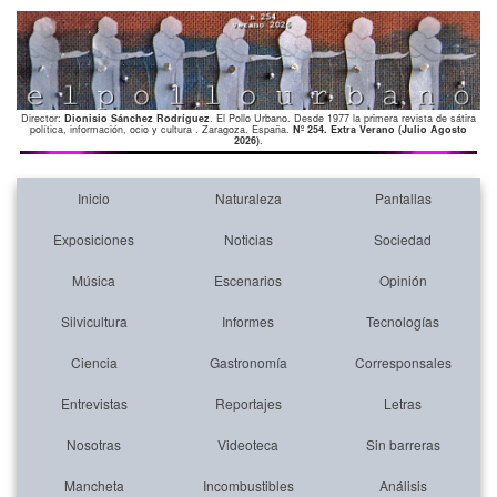
Director:
Dionisio Sánchez Rodríguez
. El Pollo Urbano. Desde 1977 la primera revista de sátira
política, información, ocio y cultura . Zaragoza. España.
Nº 254. Extra Verano (Julio Agosto
2026)
.
Inicio
Naturaleza
Pantallas
Exposiciones
Noticias
Sociedad
Música
Escenarios
Opinión
Silvicultura
Informes
Tecnologías
Ciencia
Gastronomía
Corresponsales
Entrevistas
Reportajes
Letras
Nosotras
Videoteca
Sin barreras
Mancheta
Incombustibles
Análisis