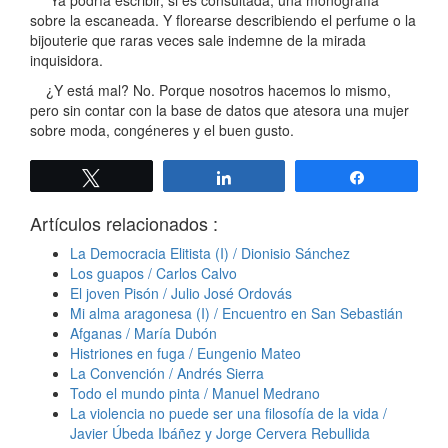
Ya podría escribir, si es consultada, una monografía
sobre la escaneada. Y florearse describiendo el perfume o la
bijouterie que raras veces sale indemne de la mirada
inquisidora.
¿Y está mal? No. Porque nosotros hacemos lo mismo,
pero sin contar con la base de datos que atesora una mujer
sobre moda, congéneres y el buen gusto.
Twittear
Compartir
Compartir
Artículos relacionados :
La Democracia Elitista (I) / Dionisio Sánchez
Los guapos / Carlos Calvo
El joven Pisón / Julio José Ordovás
Mi alma aragonesa (I) / Encuentro en San Sebastián
Afganas / María Dubón
Histriones en fuga / Eungenio Mateo
La Convención / Andrés Sierra
Todo el mundo pinta / Manuel Medrano
La violencia no puede ser una filosofía de la vida /
Javier Úbeda Ibáñez y Jorge Cervera Rebullida