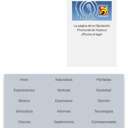
La página de la Diputación
Provincial de Huesca
¡Pincha el logo!
Inicio
Naturaleza
Pantallas
Exposiciones
Noticias
Sociedad
Música
Escenarios
Opinión
Silvicultura
Informes
Tecnologías
Ciencia
Gastronomía
Corresponsales