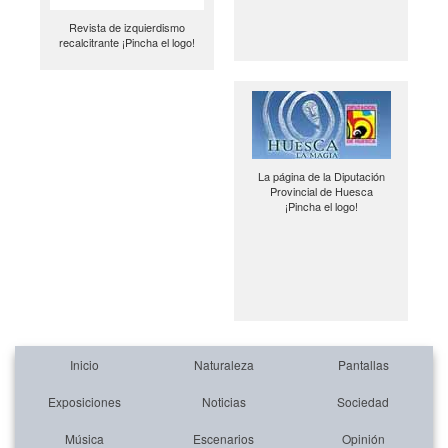
Revista de izquierdismo
recalcitrante ¡Pincha el logo!
La página de la Diputación
Provincial de Huesca
¡Pincha el logo!
Inicio
Naturaleza
Pantallas
Exposiciones
Noticias
Sociedad
Música
Escenarios
Opinión