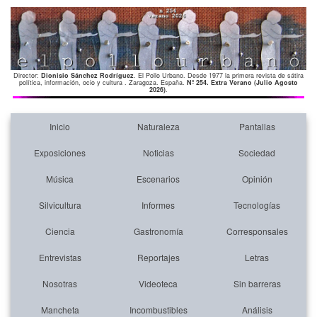
Director:
Dionisio Sánchez Rodríguez
. El Pollo Urbano. Desde 1977 la primera revista de sátira
política, información, ocio y cultura . Zaragoza. España.
Nº 254. Extra Verano (Julio Agosto
2026)
.
Inicio
Naturaleza
Pantallas
Exposiciones
Noticias
Sociedad
Música
Escenarios
Opinión
Silvicultura
Informes
Tecnologías
Ciencia
Gastronomía
Corresponsales
Entrevistas
Reportajes
Letras
Nosotras
Videoteca
Sin barreras
Mancheta
Incombustibles
Análisis