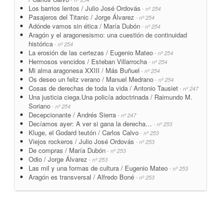
Los barrios lentos / Julio José Ordovás
- nº 254
Pasajeros del Titanic / Jorge Álvarez
- nº 254
Adónde vamos sin ética / María Dubón
- nº 254
Aragón y el aragonesismo: una cuestión de continuidad
histórica
- nº 254
La erosión de las certezas / Eugenio Mateo
- nº 254
Hermosos vencidos / Esteban Villarrocha
- nº 254
Mi alma aragonesa XXIII / Más Buñuel
- nº 254
Os deseo un feliz verano / Manuel Medrano
- nº 254
Cosas de derechas de toda la vida / Antonio Tausiet
- nº 247
Una justicia ciega.Una policía adoctrinada / Raimundo M.
Soriano
- nº 254
Decepcionante / Andrés Sierra
- nº 247
Decíamos ayer: A ver si gana la derecha…
- nº 253
Kluge, el Godard teutón / Carlos Calvo
- nº 253
Viejos rockeros / Julio José Ordovás
- nº 253
De compras / María Dubón
- nº 253
Odio / Jorge Álvarez
- nº 253
Las mil y una formas de cultura / Eugenio Mateo
- nº 253
Aragón es transversal / Alfredo Boné
- nº 253