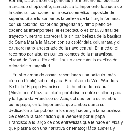
Bernini, las dos fuentes gemelas y el monumental obelisco
marcando el epicentro, sumados a la imponente fachada de
la catedral, componen un mosaico estético imposible de
superar. Si a ello sumamos la belleza de la liturgia romana,
con su colorido, sonoridad gregoriana y ritmo pleno de
cadencias intemporales, el espectáculo es total. Al final del
trayecto funerario aparecerá la sin par belleza de la basílica
de Santa María la Mayor, con su espléndida columnata y el
extraordinario artesonado de la nave central. En medio, el
recorrido por algunos puntos icónicos de la maravillosa
ciudad de Roma. En definitiva, un espectáculo estético de
primerísima magnitud.
En otro orden de cosas, recomiendo una película (más
bien un biopic) sobre el papa Francisco, de Wim Wenders.
Se titula “El papa Francisco – Un hombre de palabra”
(Movistar). Y traza un cierto paralelismo entre el citado papa
y la figura de Francisco de Asís, del que toma su nombre
como papa, en la importancia que ambos dan a su
dedicación a los pobres, a los marginados y a la naturaleza.
Se detecta la fascinación que Wenders por el papa
Francisco a lo largo de dos entrevistas que le hace en vida y
que plasma con una narrativa cinematográfica austera y