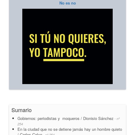
No es no
Sumario
Gobiernos: periodistas y moqueros / Dionisio Sánchez
- nº
254
En la ciudad que no se detiene jamás hay un hombre quieto
/ Carlos Calvo
- nº 254