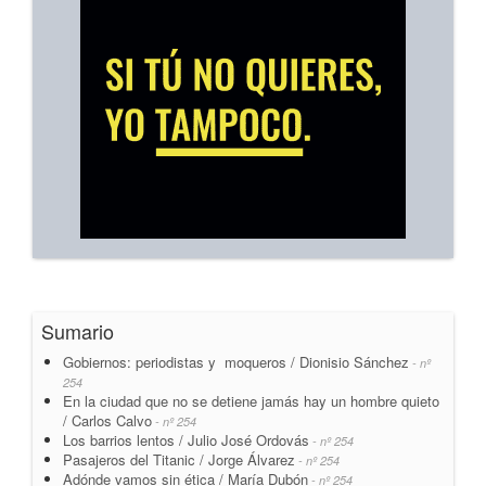
Sumario
Gobiernos: periodistas y moqueros / Dionisio Sánchez
- nº
254
En la ciudad que no se detiene jamás hay un hombre quieto
/ Carlos Calvo
- nº 254
Los barrios lentos / Julio José Ordovás
- nº 254
Pasajeros del Titanic / Jorge Álvarez
- nº 254
Adónde vamos sin ética / María Dubón
- nº 254