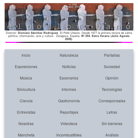
Director:
Dionisio Sánchez Rodríguez
. El Pollo Urbano. Desde 1977 la primera revista de sátira
política, información, ocio y cultura . Zaragoza. España.
Nº 254. Extra Verano (Julio Agosto
2026)
.
Inicio
Naturaleza
Pantallas
Exposiciones
Noticias
Sociedad
Música
Escenarios
Opinión
Silvicultura
Informes
Tecnologías
Ciencia
Gastronomía
Corresponsales
Entrevistas
Reportajes
Letras
Nosotras
Videoteca
Sin barreras
Mancheta
Incombustibles
Análisis