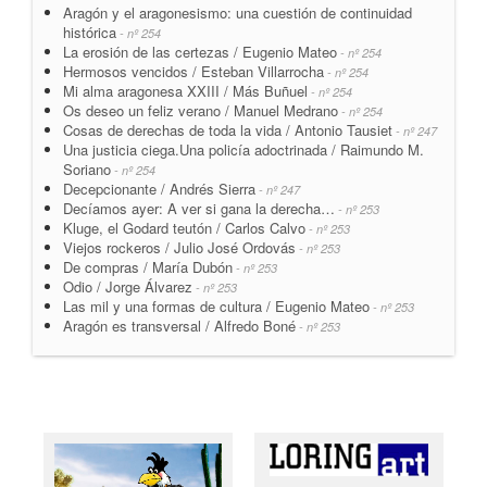
Aragón y el aragonesismo: una cuestión de continuidad
histórica
- nº 254
La erosión de las certezas / Eugenio Mateo
- nº 254
Hermosos vencidos / Esteban Villarrocha
- nº 254
Mi alma aragonesa XXIII / Más Buñuel
- nº 254
Os deseo un feliz verano / Manuel Medrano
- nº 254
Cosas de derechas de toda la vida / Antonio Tausiet
- nº 247
Una justicia ciega.Una policía adoctrinada / Raimundo M.
Soriano
- nº 254
Decepcionante / Andrés Sierra
- nº 247
Decíamos ayer: A ver si gana la derecha…
- nº 253
Kluge, el Godard teutón / Carlos Calvo
- nº 253
Viejos rockeros / Julio José Ordovás
- nº 253
De compras / María Dubón
- nº 253
Odio / Jorge Álvarez
- nº 253
Las mil y una formas de cultura / Eugenio Mateo
- nº 253
Aragón es transversal / Alfredo Boné
- nº 253