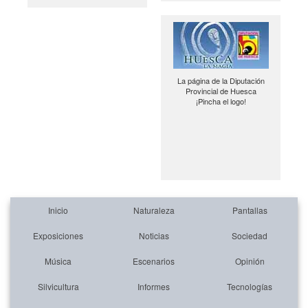
La página de la Diputación
Provincial de Huesca
¡Pincha el logo!
Inicio
Naturaleza
Pantallas
Exposiciones
Noticias
Sociedad
Música
Escenarios
Opinión
Silvicultura
Informes
Tecnologías