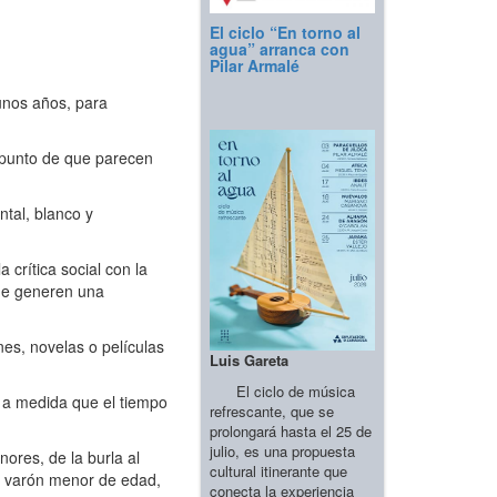
El ciclo “En torno al
agua” arranca con
Pilar Armalé
unos años, para
l punto de que parecen
ntal, blanco y
crítica social con la
que generen una
nes, novelas o películas
Luis Gareta
El ciclo de música
, a medida que el tiempo
refrescante, que se
prolongará hasta el 25 de
julio, es una propuesta
ores, de la burla al
cultural itinerante que
un varón menor de edad,
conecta la experiencia