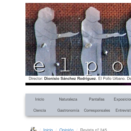
Director:
Dionisio Sánchez Rodríguez
. El Pollo Urbano. D
Inicio
Naturaleza
Pantallas
Exposicio
Ciencia
Gastronomía
Corresponsales
Entrevis
Inicio
Opinión
Revista nº 245