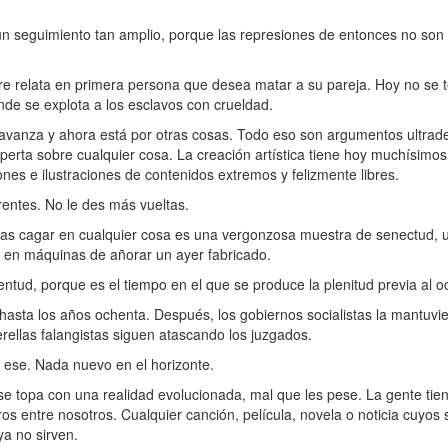
un seguimiento tan amplio, porque las represiones de entonces no son 
re relata en primera persona que desea matar a su pareja. Hoy no se t
nde se explota a los esclavos con crueldad.
d avanza y ahora está por otras cosas. Todo eso son argumentos ultrad
xperta sobre cualquier cosa. La creación artística tiene hoy muchísimo
nes e ilustraciones de contenidos extremos y felizmente libres.
rentes. No le des más vueltas.
días cagar en cualquier cosa es una vergonzosa muestra de senectud,
 en máquinas de añorar un ayer fabricado.
tud, porque es el tiempo en el que se produce la plenitud previa al o
asta los años ochenta. Después, los gobiernos socialistas la mantuvie
rellas falangistas siguen atascando los juzgados.
 ese. Nada nuevo en el horizonte.
 se topa con una realidad evolucionada, mal que les pese. La gente tien
ros entre nosotros. Cualquier canción, película, novela o noticia cuyos
a no sirven.