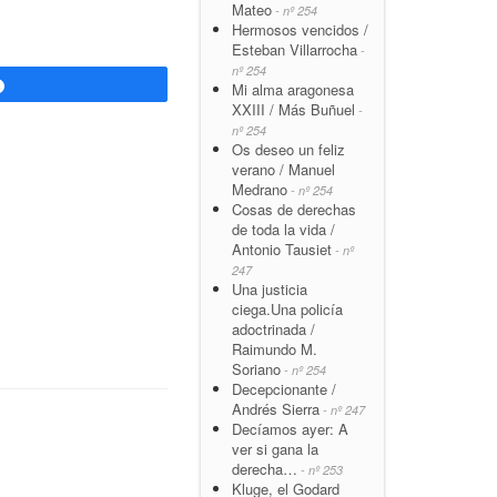
Mateo
- nº 254
Hermosos vencidos /
Esteban Villarrocha
-
nº 254
Compartir
Mi alma aragonesa
XXIII / Más Buñuel
-
nº 254
Os deseo un feliz
verano / Manuel
Medrano
- nº 254
Cosas de derechas
de toda la vida /
Antonio Tausiet
- nº
247
Una justicia
ciega.Una policía
adoctrinada /
Raimundo M.
Soriano
- nº 254
Decepcionante /
Andrés Sierra
- nº 247
Decíamos ayer: A
ver si gana la
derecha…
- nº 253
Kluge, el Godard