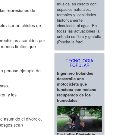
musical en directo con
espacios naturales,
las represiones de
termales y localidades
históricamente
elevisarían chistes de
vinculadas al agua. En
todas las actuaciones la
entrada es libre y gratuita
erechistas asumidos por
¡Pincha la foto!
s menos límites que
TECNOLOGIA
POPULAR
 un penoso ejemplo de
Ingeniero holandés
desarrolla una
motocicleta que
caso.
funciona con metano
ron y los
recuperado de los
humedales
e asumido el divorcio,
 sesgos sean
Por
Lolita Piedrahita