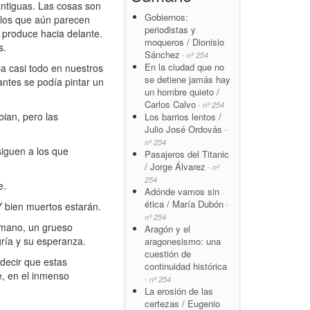
ntiguas. Las cosas son
Gobiernos:
 los que aún parecen
periodistas y
e produce hacia delante.
moqueros / Dionisio
s.
Sánchez
- nº 254
En la ciudad que no
a casi todo en nuestros
se detiene jamás hay
antes se podía pintar un
un hombre quieto /
Carlos Calvo
- nº 254
bian, pero las
Los barrios lentos /
Julio José Ordovás
-
nº 254
iguen a los que
Pasajeros del Titanic
/ Jorge Álvarez
- nº
254
e.
Adónde vamos sin
ética / María Dubón
Y bien muertos estarán.
-
nº 254
humano, un grueso
Aragón y el
gría y su esperanza.
aragonesismo: una
cuestión de
decir que estas
continuidad histórica
e, en el inmenso
- nº 254
La erosión de las
certezas / Eugenio