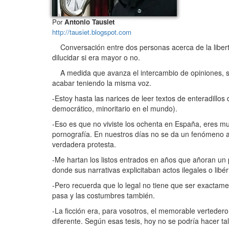
Por
Antonio Tausiet
http://tausiet.blogspot.com
Conversación entre dos personas acerca de la libert
dilucidar si era mayor o no.
A medida que avanza el intercambio de opiniones, se 
acabar teniendo la misma voz.
-Estoy hasta las narices de leer textos de enteradillo
democrático, minoritario en el mundo).
-Eso es que no viviste los ochenta en España, eres mu
pornografía. En nuestros días no se da un fenómeno a
verdadera protesta.
-Me hartan los listos entrados en años que añoran un 
donde sus narrativas explicitaban actos ilegales o libé
-Pero recuerda que lo legal no tiene que ser exactame
pasa y las costumbres también.
-La ficción era, para vosotros, el memorable vertedero
diferente. Según esas tesis, hoy no se podría hacer t