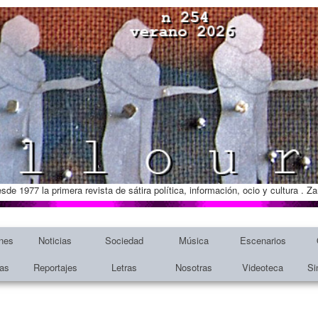
esde 1977 la primera revista de sátira política, información, ocio y cultura . 
nes
Noticias
Sociedad
Música
Escenarios
tas
Reportajes
Letras
Nosotras
Videoteca
Si