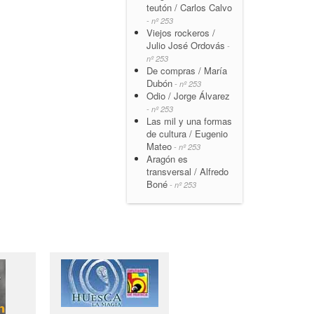
teutón / Carlos Calvo
- nº 253
Viejos rockeros /
Julio José Ordovás
-
nº 253
De compras / María
Dubón
- nº 253
Odio / Jorge Álvarez
- nº 253
Las mil y una formas
de cultura / Eugenio
Mateo
- nº 253
Aragón es
transversal / Alfredo
Boné
- nº 253