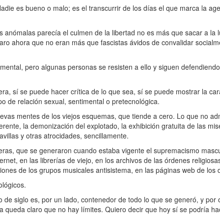
Nadie es bueno o malo; es el transcurrir de los días el que marca la ag
s anómalas parecía el culmen de la libertad no es más que sacar a la l
aro ahora que no eran más que fascistas ávidos de convalidar socialme
mental, pero algunas personas se resisten a ello y siguen defendiend
era, sí se puede hacer crítica de lo que sea, sí se puede mostrar la car
o de relación sexual, sentimental o pretecnológica.
s nuevas mentes de los viejos esquemas, que tiende a cero. Lo que no ad
iferente, la demonización del explotado, la exhibición gratuita de las mi
illas y otras atrocidades, sencillamente.
cheras, que se generaron cuando estaba vigente el supremacismo mascul
ternet, en las librerías de viejo, en los archivos de las órdenes religios
iones de los grupos musicales antisistema, en las páginas web de los 
ológicos.
o de siglo es, por un lado, contenedor de todo lo que se generó, y por 
a queda claro que no hay límites. Quiero decir que hoy sí se podría ha