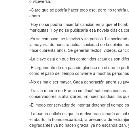
o viceversa.
-Claro que se podría hacer todo eso, pero no tendría 
ahora.
-Hoy no se podría hacer tal canción en la que el homb
mariquitas. Hoy no se publicaría esa novela clásica co
-Ya se compuso, se televisó y se publicó. La socieda
la mayoría de nuestra actual sociedad de la opinión e
hace cuarenta años. Se generan textos, vídeos, cancio
-La clave está en que los contenidos actuales son dife
-El argumento de un pasado glorioso en el que te po
cómo el paso del tiempo convierte a muchas personas
-No es malo ser mayor. Cada generación añora su juven
-Tras la muerte de Franco continuó habiendo censura h
conservadores la afianzaron. En nuestros días, las que
-El modo conservador de intentar detener el tiempo es
-La buena noticia es que la deriva reaccionaria actual
el aborto, la homosexualidad, la presencia de extranje
degradantes ya no hacen gracia, ya no escandalizan, y