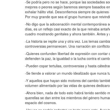
-Se podría pero no se hace, porque las sociedades s
mejores o peores según baremos siempre basados en el
exhalar hálito vital. Desconfiemos siempre de quienes 
Por muy grande que sea el grupo humano que reivindic
-No digo que la adocenación mental contemporánea sea
días, es un reflejo casi exacto de la que reinaba ant
cuadro mostrando genitales y ahora también. Antes y a
-La historia se repite una y otra vez. Los temas cambi
controversias permanecen. Una narración sin conflicto
-Quienes confunden libertad de expresión con contar 
defienden la paz, la igualdad o la lucha contra el cambi
-Pueden copar tertulias, controversias y hasta cátedras
-Se tiende a valorar un mundo idealizado que nunca tu
-Y aquellos que hayan sido motores del cambio tambié
volumen alimentado por las vidas de quienes dedicaron
-Ahora bien, nada de todo esto habrá tenido sentido m
querellas se dan entre los miembros del género humano
espacio del cosmos.
-Hoy no se podría redactar un texto como este. Ayer 