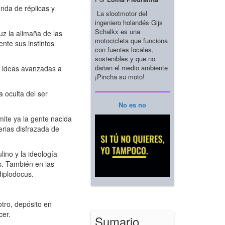
enda de réplicas y
La slootmotor del
ingeniero holandés Gijs
Schalkx es una
uz la alimaña de las
motocicleta que funciona
nte sus instintos
con fuentes locales,
sostenibles y que no
dañan el medio ambiente
o ideas avanzadas a
¡Pincha su moto!
a oculta del ser
No es no
mite ya la gente nacida
serias disfrazada de
ino y la ideología
as. También en las
diplodocus.
otro, depósito en
cer.
Sumario