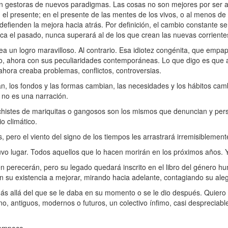
on gestoras de nuevos paradigmas. Las cosas no son mejores por ser a
 presente; en el presente de las mentes de los vivos, o al menos de
defienden la mejora hacia atrás. Por definición, el cambio constante s
a el pasado, nunca superará al de los que crean las nuevas corriente
 un logro maravilloso. Al contrario. Esa idiotez congénita, que empap
año, ahora con sus peculiaridades contemporáneas. Lo que digo es que 
hora creaba problemas, conflictos, controversias.
an, los fondos y las formas cambian, las necesidades y los hábitos cam
 no es una narración.
chistes de mariquitas o gangosos son los mismos que denuncian y pers
o climático.
, pero el viento del signo de los tiempos les arrastrará irremisiblement
vo lugar. Todos aquellos que lo hacen morirán en los próximos años. 
n perecerán, pero su legado quedará inscrito en el libro del género 
 su existencia a mejorar, mirando hacia adelante, contagiando su ale
ás allá del que se le daba en su momento o se le dio después. Quiero 
, antiguos, modernos o futuros, un colectivo ínfimo, casi despreciabl
tampoco.