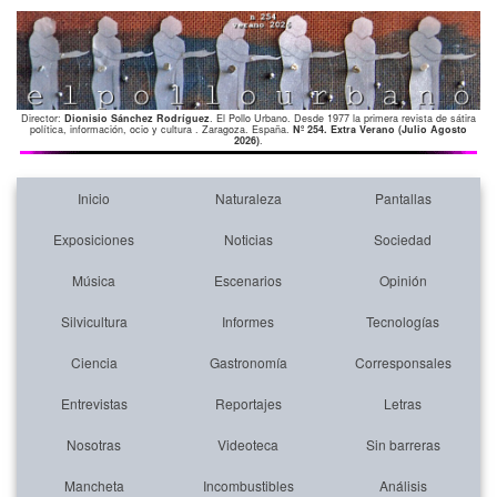
Director:
Dionisio Sánchez Rodríguez
. El Pollo Urbano. Desde 1977 la primera revista de sátira
política, información, ocio y cultura . Zaragoza. España.
Nº 254. Extra Verano (Julio Agosto
2026)
.
Inicio
Naturaleza
Pantallas
Exposiciones
Noticias
Sociedad
Música
Escenarios
Opinión
Silvicultura
Informes
Tecnologías
Ciencia
Gastronomía
Corresponsales
Entrevistas
Reportajes
Letras
Nosotras
Videoteca
Sin barreras
Mancheta
Incombustibles
Análisis