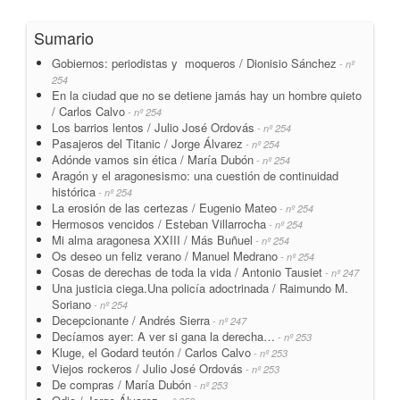
Sumario
Gobiernos: periodistas y moqueros / Dionisio Sánchez
- nº
254
En la ciudad que no se detiene jamás hay un hombre quieto
/ Carlos Calvo
- nº 254
Los barrios lentos / Julio José Ordovás
- nº 254
Pasajeros del Titanic / Jorge Álvarez
- nº 254
Adónde vamos sin ética / María Dubón
- nº 254
Aragón y el aragonesismo: una cuestión de continuidad
histórica
- nº 254
La erosión de las certezas / Eugenio Mateo
- nº 254
Hermosos vencidos / Esteban Villarrocha
- nº 254
Mi alma aragonesa XXIII / Más Buñuel
- nº 254
Os deseo un feliz verano / Manuel Medrano
- nº 254
Cosas de derechas de toda la vida / Antonio Tausiet
- nº 247
Una justicia ciega.Una policía adoctrinada / Raimundo M.
Soriano
- nº 254
Decepcionante / Andrés Sierra
- nº 247
Decíamos ayer: A ver si gana la derecha…
- nº 253
Kluge, el Godard teutón / Carlos Calvo
- nº 253
Viejos rockeros / Julio José Ordovás
- nº 253
De compras / María Dubón
- nº 253