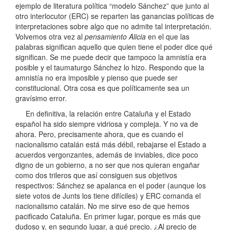
ejemplo de literatura política “modelo Sánchez” que junto al
otro interlocutor (ERC) se reparten las ganancias políticas de
interpretaciones sobre algo que no admite tal interpretación.
Volvemos otra vez al
pensamiento Alicia
en el que las
palabras significan aquello que quien tiene el poder dice qué
significan. Se me puede decir que tampoco la amnistía era
posible y el taumaturgo Sánchez lo hizo. Respondo que la
amnistía no era imposible y pienso que puede ser
constitucional. Otra cosa es que políticamente sea un
gravísimo error.
En definitiva, la relación entre Cataluña y el Estado
español ha sido siempre vidriosa y compleja. Y no va de
ahora. Pero, precisamente ahora, que es cuando el
nacionalismo catalán está más débil, rebajarse el Estado a
acuerdos vergonzantes, además de inviables, dice poco
digno de un gobierno, a no ser que nos quieran engañar
como dos trileros que así consiguen sus objetivos
respectivos: Sánchez se apalanca en el poder (aunque los
siete votos de Junts los tiene difíciles) y ERC comanda el
nacionalismo catalán. No me sirve eso de que hemos
pacificado Cataluña. En primer lugar, porque es más que
dudoso y, en segundo lugar, a qué precio. ¿Al precio de