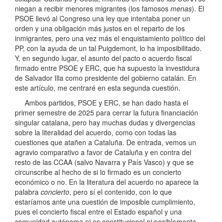
niegan a recibir menores migrantes (los famosos
menas
). El
PSOE llevó al Congreso una ley que intentaba poner un
orden y una obligación más justos en el reparto de los
inmigrantes, pero una vez más el enquistamiento político del
PP, con la ayuda de un tal Puigdemont, lo ha imposibilitado.
Y, en segundo lugar, el asunto del pacto o acuerdo fiscal
firmado entre PSOE y ERC, que ha supuesto la investidura
de Salvador Illa como presidente del gobierno catalán. En
este artículo, me centraré en esta segunda cuestión.
Ambos partidos, PSOE y ERC, se han dado hasta el
primer semestre de 2025 para cerrar la futura financiación
singular catalana, pero hay muchas dudas y divergencias
sobre la literalidad del acuerdo, como con todas las
cuestiones que atañen a Cataluña. De entrada, vemos un
agravio comparativo a favor de Cataluña y en contra del
resto de las CCAA (salvo Navarra y País Vasco) y que se
circunscribe al hecho de si lo firmado es un concierto
económico o no. En la literatura del acuerdo no aparece la
palabra
concierto
, pero sí el contenido, con lo que
estaríamos ante una cuestión de imposible cumplimiento,
pues el concierto fiscal entre el Estado español y una
comunidad autónoma ni es constitucional ni posiblemente