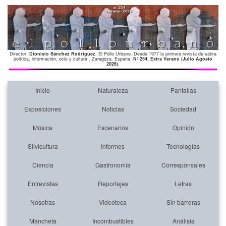
Director:
Dionisio Sánchez Rodríguez
. El Pollo Urbano. Desde 1977 la primera revista de sátira
política, información, ocio y cultura . Zaragoza. España.
Nº 254. Extra Verano (Julio Agosto
2026)
.
Inicio
Naturaleza
Pantallas
Exposiciones
Noticias
Sociedad
Música
Escenarios
Opinión
Silvicultura
Informes
Tecnologías
Ciencia
Gastronomía
Corresponsales
Entrevistas
Reportajes
Letras
Nosotras
Videoteca
Sin barreras
Mancheta
Incombustibles
Análisis