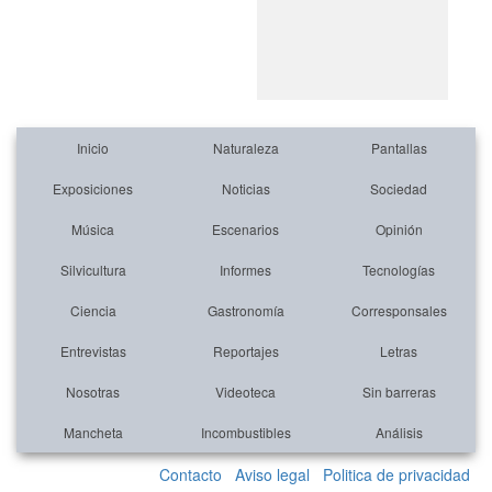
Inicio
Naturaleza
Pantallas
Exposiciones
Noticias
Sociedad
Música
Escenarios
Opinión
Silvicultura
Informes
Tecnologías
Ciencia
Gastronomía
Corresponsales
Entrevistas
Reportajes
Letras
Nosotras
Videoteca
Sin barreras
Mancheta
Incombustibles
Análisis
Contacto
Aviso legal
Politica de privacidad