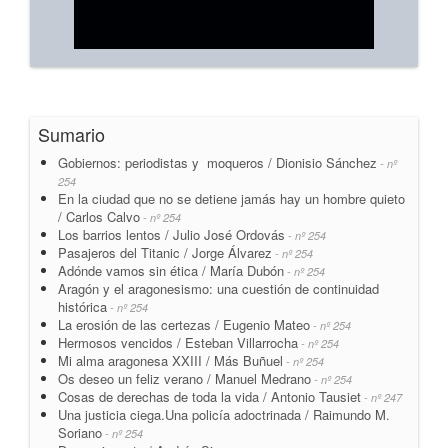
Sumario
Gobiernos: periodistas y moqueros / Dionisio Sánchez
- nº
254
En la ciudad que no se detiene jamás hay un hombre quieto
/ Carlos Calvo
- nº 254
Los barrios lentos / Julio José Ordovás
- nº 254
Pasajeros del Titanic / Jorge Álvarez
- nº 254
Adónde vamos sin ética / María Dubón
- nº 254
Aragón y el aragonesismo: una cuestión de continuidad
histórica
- nº 254
La erosión de las certezas / Eugenio Mateo
- nº 254
Hermosos vencidos / Esteban Villarrocha
- nº 254
Mi alma aragonesa XXIII / Más Buñuel
- nº 254
Os deseo un feliz verano / Manuel Medrano
- nº 254
Cosas de derechas de toda la vida / Antonio Tausiet
- nº 247
Una justicia ciega.Una policía adoctrinada / Raimundo M.
Soriano
- nº 254