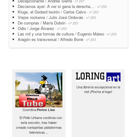
Decepcionante / Andrés Sierra
- nº 247
Decíamos ayer: A ver si gana la derecha…
- nº 253
Kluge, el Godard teutón / Carlos Calvo
- nº 253
Viejos rockeros / Julio José Ordovás
- nº 253
De compras / María Dubón
- nº 253
Odio / Jorge Álvarez
- nº 253
Las mil y una formas de cultura / Eugenio Mateo
- nº 253
Aragón es transversal / Alfredo Boné
- nº 253
Una librería excepcional en la
red ¡Pincha el logo!
Coordina:
Perico Liso
El Pollo Urbano continúa con
esta sección, tras haber
creado variopintas plataformas
televisivas…