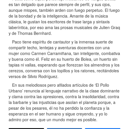
es tan delgado que parece siempre de perfil, y sus ojos,
aunque miopes, también arden con fuego perpetuo. El fuego
de la bondad y de la inteligencia. Amante de la música
clásica, le gustan los escritores de frase larga y sintaxis
laberíntica, por eso ama las prosas musicales de Julien Graq
y de Thomas Bernhard.
Paco tiene espíritu de cantautor y la inmensa suerte de
compartir techo, lentejas y aventuras docentes con una
mujer como Carmen Carramiñana, tan inteligente, combativa
y buena como él. Feliz en su huerto de Bolea, un huerto sin
tapias ni vallas, esperando que florezcan los almendros y los
cerezos, conversa con los topillos y los ratones, recitándoles
versos de Silvio Rodríguez.
En sus melodiosos pero afilados artículos de ‘El Pollo
Urbano’ renuncia al lenguaje narrativo de la clase dominante
y clama contra las opresiones, contra la insolidaridad, contra
la barbarie y las injusticias que asolan el planeta porque, a
pesar de los pesares, él no ha perdido la confianza y la
esperanza en el ser humano y sigue creyendo, y yo lo
admiro por eso, que un mundo mejor es posible.