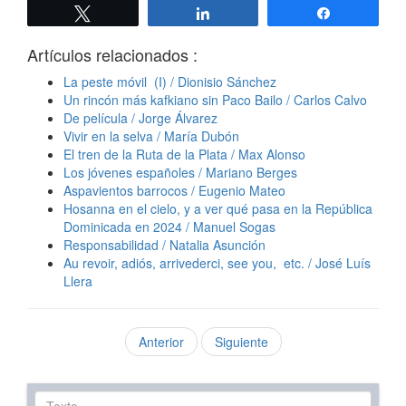
Twittear
Compartir
Compartir
Artículos relacionados :
La peste móvil (I) / Dionisio Sánchez
Un rincón más kafkiano sin Paco Bailo / Carlos Calvo
De película / Jorge Álvarez
Vivir en la selva / María Dubón
El tren de la Ruta de la Plata / Max Alonso
Los jóvenes españoles / Mariano Berges
Aspavientos barrocos / Eugenio Mateo
Hosanna en el cielo, y a ver qué pasa en la República
Dominicada en 2024 / Manuel Sogas
Responsabilidad / Natalia Asunción
Au revoir, adiós, arrivederci, see you, etc. / José Luís
Llera
Anterior
Siguiente
Texto