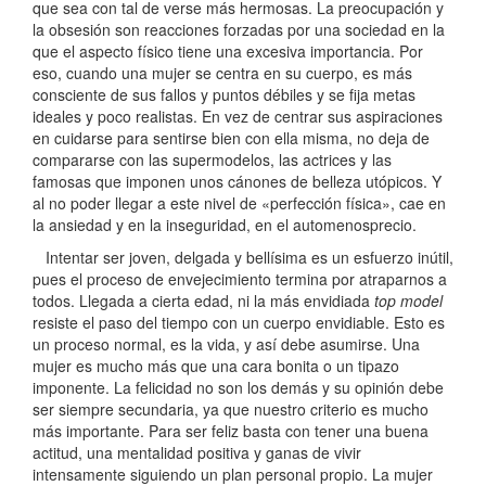
que sea con tal de verse más hermosas. La preocupación y
la obsesión son reacciones forzadas por una sociedad en la
que el aspecto físico tiene una excesiva importancia. Por
eso, cuando una mujer se centra en su cuerpo, es más
consciente de sus fallos y puntos débiles y se fija metas
ideales y poco realistas. En vez de centrar sus aspiraciones
en cuidarse para sentirse bien con ella misma, no deja de
compararse con las supermodelos, las actrices y las
famosas que imponen unos cánones de belleza utópicos. Y
al no poder llegar a este nivel de «perfección física», cae en
la ansiedad y en la inseguridad, en el automenosprecio.
Intentar ser joven, delgada y bellísima es un esfuerzo inútil,
pues el proceso de envejecimiento termina por atraparnos a
todos. Llegada a cierta edad, ni la más envidiada
top model
resiste el paso del tiempo con un cuerpo envidiable. Esto es
un proceso normal, es la vida, y así debe asumirse. Una
mujer es mucho más que una cara bonita o un tipazo
imponente. La felicidad no son los demás y su opinión debe
ser siempre secundaria, ya que nuestro criterio es mucho
más importante. Para ser feliz basta con tener una buena
actitud, una mentalidad positiva y ganas de vivir
intensamente siguiendo un plan personal propio. La mujer