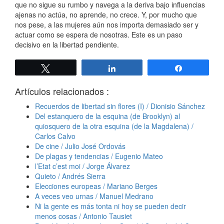
que no sigue su rumbo y navega a la deriva bajo influencias
ajenas no actúa, no aprende, no crece. Y, por mucho que
nos pese, a las mujeres aún nos importa demasiado ser y
actuar como se espera de nosotras. Este es un paso
decisivo en la libertad pendiente.
Twittear
Compartir
Compartir
Artículos relacionados :
Recuerdos de libertad sin flores (I) / Dionisio Sánchez
Del estanquero de la esquina (de Brooklyn) al
quiosquero de la otra esquina (de la Magdalena) /
Carlos Calvo
De cine / Julio José Ordovás
De plagas y tendencias / Eugenio Mateo
l’Etat c’est moi / Jorge Álvarez
Quieto / Andrés Sierra
Elecciones europeas / Mariano Berges
A veces veo urnas / Manuel Medrano
Ni la gente es más tonta ni hoy se pueden decir
menos cosas / Antonio Tausiet