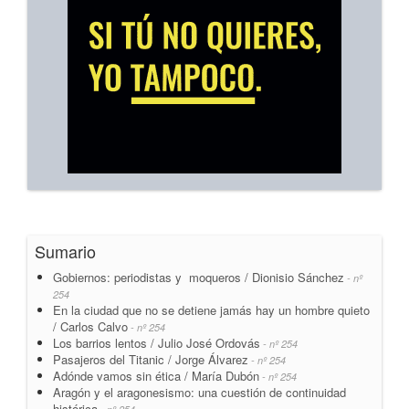
Sumario
Gobiernos: periodistas y moqueros / Dionisio Sánchez
- nº
254
En la ciudad que no se detiene jamás hay un hombre quieto
/ Carlos Calvo
- nº 254
Los barrios lentos / Julio José Ordovás
- nº 254
Pasajeros del Titanic / Jorge Álvarez
- nº 254
Adónde vamos sin ética / María Dubón
- nº 254
Aragón y el aragonesismo: una cuestión de continuidad
histórica