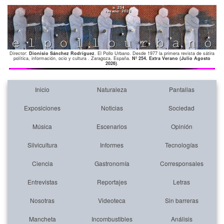
Director:
Dionisio Sánchez Rodríguez
. El Pollo Urbano. Desde 1977 la primera revista de sátira
política, información, ocio y cultura . Zaragoza. España.
Nº 254. Extra Verano (Julio Agosto
2026)
.
Inicio
Naturaleza
Pantallas
Exposiciones
Noticias
Sociedad
Música
Escenarios
Opinión
Silvicultura
Informes
Tecnologías
Ciencia
Gastronomía
Corresponsales
Entrevistas
Reportajes
Letras
Nosotras
Videoteca
Sin barreras
Mancheta
Incombustibles
Análisis