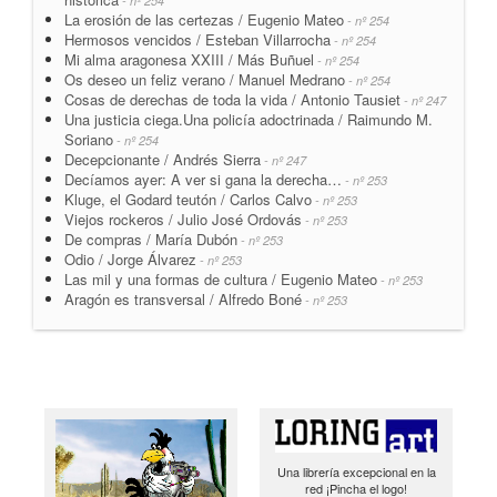
- nº 254
La erosión de las certezas / Eugenio Mateo
- nº 254
Hermosos vencidos / Esteban Villarrocha
- nº 254
Mi alma aragonesa XXIII / Más Buñuel
- nº 254
Os deseo un feliz verano / Manuel Medrano
- nº 254
Cosas de derechas de toda la vida / Antonio Tausiet
- nº 247
Una justicia ciega.Una policía adoctrinada / Raimundo M.
Soriano
- nº 254
Decepcionante / Andrés Sierra
- nº 247
Decíamos ayer: A ver si gana la derecha…
- nº 253
Kluge, el Godard teutón / Carlos Calvo
- nº 253
Viejos rockeros / Julio José Ordovás
- nº 253
De compras / María Dubón
- nº 253
Odio / Jorge Álvarez
- nº 253
Las mil y una formas de cultura / Eugenio Mateo
- nº 253
Aragón es transversal / Alfredo Boné
- nº 253
Una librería excepcional en la
red ¡Pincha el logo!