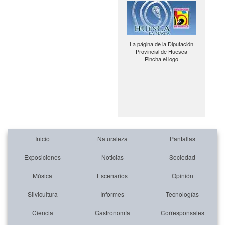
La página de la Diputación
Provincial de Huesca
¡Pincha el logo!
Inicio
Naturaleza
Pantallas
Exposiciones
Noticias
Sociedad
Música
Escenarios
Opinión
Silvicultura
Informes
Tecnologías
Ciencia
Gastronomía
Corresponsales