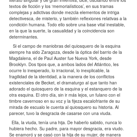
literato singular y de gran inventiva, dice, oscilando entre los
textos de ficción y los ‘memorialísticos’, en sus tramas
complejas y adictivas donde mezcla elementos de intriga
detectivesca, de misterio, y también reflexiones relativas a la
condición humana. Todo ello sobre una base vital inestable,
en la que la suerte, la casualidad y la coincidencia son
determinantes.
Si el campo de maniobras del quiosquero de la esquina
siempre ha sido Zaragoza, desde la óptica del barrio de la
Magdalena, el de Paul Auster fue Nueva York, desde
Brooklyn. Dos tipos que, a ambos lados del Atlántico, les
ocurre lo inesperado, lo irracional, lo inexplicable, la
fragilidad de la identidad, a la manera de los conflictos
existenciales de Becket, el dramaturgo al que tanto han
adorado el quiosquero de la esquina y el estanquero de la
otra esquina. El otro día, sin ir más lejos, un fulano con el
timbre cavernoso en su voz y la fijeza escalofriante de su
mirada de escualo le cuenta al quiosquero su historia. Al
parecer, tuvo la desgracia de casarse con una viuda.
Ella, la viuda, tenía una hija. De haberlo sabido, nunca lo
hubiera hecho. Su padre, para mayor desgracia, era viudo.
Se enamoró y se casó con la hija de su mujer, de manera