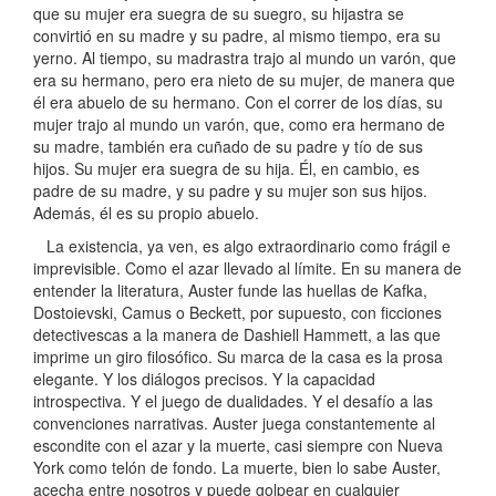
que su mujer era suegra de su suegro, su hijastra se
convirtió en su madre y su padre, al mismo tiempo, era su
yerno. Al tiempo, su madrastra trajo al mundo un varón, que
era su hermano, pero era nieto de su mujer, de manera que
él era abuelo de su hermano. Con el correr de los días, su
mujer trajo al mundo un varón, que, como era hermano de
su madre, también era cuñado de su padre y tío de sus
hijos. Su mujer era suegra de su hija. Él, en cambio, es
padre de su madre, y su padre y su mujer son sus hijos.
Además, él es su propio abuelo.
La existencia, ya ven, es algo extraordinario como frágil e
imprevisible. Como el azar llevado al límite. En su manera de
entender la literatura, Auster funde las huellas de Kafka,
Dostoievski, Camus o Beckett, por supuesto, con ficciones
detectivescas a la manera de Dashiell Hammett, a las que
imprime un giro filosófico. Su marca de la casa es la prosa
elegante. Y los diálogos precisos. Y la capacidad
introspectiva. Y el juego de dualidades. Y el desafío a las
convenciones narrativas. Auster juega constantemente al
escondite con el azar y la muerte, casi siempre con Nueva
York como telón de fondo. La muerte, bien lo sabe Auster,
acecha entre nosotros y puede golpear en cualquier