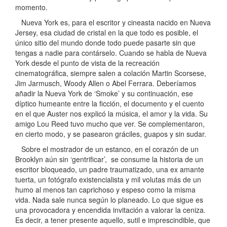
momento.
Nueva York es, para el escritor y cineasta nacido en Nueva
Jersey, esa ciudad de cristal en la que todo es posible, el
único sitio del mundo donde todo puede pasarte sin que
tengas a nadie para contárselo. Cuando se habla de Nueva
York desde el punto de vista de la recreación
cinematográfica, siempre salen a colación Martin Scorsese,
Jim Jarmusch, Woody Allen o Abel Ferrara. Deberíamos
añadir la Nueva York de ‘Smoke’ y su continuación, ese
díptico humeante entre la ficción, el documento y el cuento
en el que Auster nos explicó la música, el amor y la vida. Su
amigo Lou Reed tuvo mucho que ver. Se complementaron,
en cierto modo, y se pasearon gráciles, guapos y sin sudar.
Sobre el mostrador de un estanco, en el corazón de un
Brooklyn aún sin ‘gentrificar’, se consume la historia de un
escritor bloqueado, un padre traumatizado, una ex amante
tuerta, un fotógrafo existencialista y mil volutas más de un
humo al menos tan caprichoso y espeso como la misma
vida. Nada sale nunca según lo planeado. Lo que sigue es
una provocadora y encendida invitación a valorar la ceniza.
Es decir, a tener presente aquello, sutil e imprescindible, que