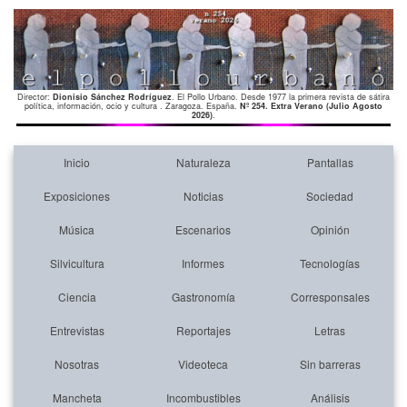
Director:
Dionisio Sánchez Rodríguez
. El Pollo Urbano. Desde 1977 la primera revista de sátira
política, información, ocio y cultura . Zaragoza. España.
Nº 254. Extra Verano (Julio Agosto
2026)
.
Inicio
Naturaleza
Pantallas
Exposiciones
Noticias
Sociedad
Música
Escenarios
Opinión
Silvicultura
Informes
Tecnologías
Ciencia
Gastronomía
Corresponsales
Entrevistas
Reportajes
Letras
Nosotras
Videoteca
Sin barreras
Mancheta
Incombustibles
Análisis