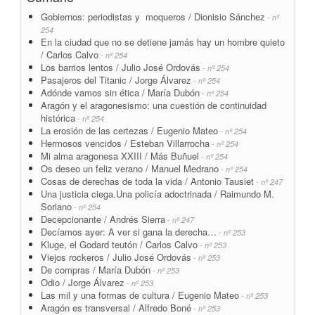
Gobiernos: periodistas y moqueros / Dionisio Sánchez
- nº
254
En la ciudad que no se detiene jamás hay un hombre quieto
/ Carlos Calvo
- nº 254
Los barrios lentos / Julio José Ordovás
- nº 254
Pasajeros del Titanic / Jorge Álvarez
- nº 254
Adónde vamos sin ética / María Dubón
- nº 254
Aragón y el aragonesismo: una cuestión de continuidad
histórica
- nº 254
La erosión de las certezas / Eugenio Mateo
- nº 254
Hermosos vencidos / Esteban Villarrocha
- nº 254
Mi alma aragonesa XXIII / Más Buñuel
- nº 254
Os deseo un feliz verano / Manuel Medrano
- nº 254
Cosas de derechas de toda la vida / Antonio Tausiet
- nº 247
Una justicia ciega.Una policía adoctrinada / Raimundo M.
Soriano
- nº 254
Decepcionante / Andrés Sierra
- nº 247
Decíamos ayer: A ver si gana la derecha…
- nº 253
Kluge, el Godard teutón / Carlos Calvo
- nº 253
Viejos rockeros / Julio José Ordovás
- nº 253
De compras / María Dubón
- nº 253
Odio / Jorge Álvarez
- nº 253
Las mil y una formas de cultura / Eugenio Mateo
- nº 253
Aragón es transversal / Alfredo Boné
- nº 253