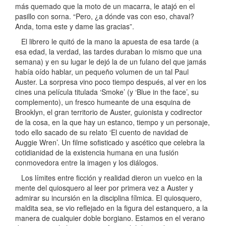
más quemado que la moto de un macarra, le atajó en el
pasillo con sorna. “Pero, ¿a dónde vas con eso, chaval?
Anda, toma este y dame las gracias”.
El librero le quitó de la mano la apuesta de esa tarde (a
esa edad, la verdad, las tardes duraban lo mismo que una
semana) y en su lugar le dejó la de un fulano del que jamás
había oído hablar, un pequeño volumen de un tal Paul
Auster. La sorpresa vino poco tiempo después, al ver en los
cines una película titulada ‘Smoke’ (y ‘Blue in the face’, su
complemento), un fresco humeante de una esquina de
Brooklyn, el gran territorio de Auster, guionista y codirector
de la cosa, en la que hay un estanco, tiempo y un personaje,
todo ello sacado de su relato ‘El cuento de navidad de
Auggie Wren’. Un filme sofisticado y ascético que celebra la
cotidianidad de la existencia humana en una fusión
conmovedora entre la imagen y los diálogos.
Los límites entre ficción y realidad dieron un vuelco en la
mente del quiosquero al leer por primera vez a Auster y
admirar su incursión en la disciplina fílmica. El quiosquero,
maldita sea, se vio reflejado en la figura del estanquero, a la
manera de cualquier doble borgiano. Estamos en el verano