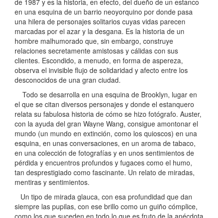
de 1987 y es la historia, en efecto, del dueño de un estanco
en una esquina de un barrio neoyorquino por donde pasa
una hilera de personajes solitarios cuyas vidas parecen
marcadas por el azar y la desgana. Es la historia de un
hombre malhumorado que, sin embargo, construye
relaciones secretamente amistosas y cálidas con sus
clientes. Escondido, a menudo, en forma de aspereza,
observa el invisible flujo de solidaridad y afecto entre los
desconocidos de una gran ciudad.
Todo se desarrolla en una esquina de Brooklyn, lugar en
el que se citan diversos personajes y donde el estanquero
relata su fabulosa historia de cómo se hizo fotógrafo. Auster,
con la ayuda del gran Wayne Wang, consigue amontonar el
mundo (un mundo en extinción, como los quioscos) en una
esquina, en unas conversaciones, en un aroma de tabaco,
en una colección de fotografías y en unos sentimientos de
pérdida y encuentros profundos y fugaces como el humo,
tan desprestigiado como fascinante. Un relato de miradas,
mentiras y sentimientos.
Un tipo de mirada glauca, con esa profundidad que dan
siempre las pupilas, con ese brillo como un guiño cómplice,
como los que suceden en todo lo que es fruto de la anécdota