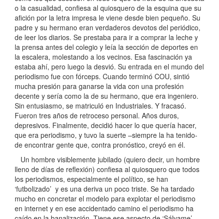
o la casualidad, confiesa al quiosquero de la esquina que su
afición por la letra impresa le viene desde bien pequeño. Su
padre y su hermano eran verdaderos devotos del periódico,
de leer los diarios. Se prestaba para ir a comprar la leche y
la prensa antes del colegio y leía la sección de deportes en
la escalera, molestando a los vecinos. Esa fascinación ya
estaba ahí, pero luego la desvió. Su entrada en el mundo del
periodismo fue con fórceps. Cuando terminó COU, sintió
mucha presión para ganarse la vida con una profesión
decente y sería como la de su hermano, que era ingeniero.
Sin entusiasmo, se matriculó en Industriales. Y fracasó.
Fueron tres años de retroceso personal. Años duros,
depresivos. Finalmente, decidió hacer lo que quería hacer,
que era periodismo, y tuvo la suerte –siempre la ha tenido-
de encontrar gente que, contra pronóstico, creyó en él.
Un hombre visiblemente jubilado (quiero decir, un hombre
lleno de días de reflexión) confiesa al quiosquero que todos
los periodismos, especialmente el político, se han
‘futbolizado’ y es una deriva un poco triste. Se ha tardado
mucho en concretar el modelo para explotar el periodismo
en internet y en ese accidentado camino el periodismo ha
caído en la banalización. Tiene ese aspecto de ‘Sálvame’