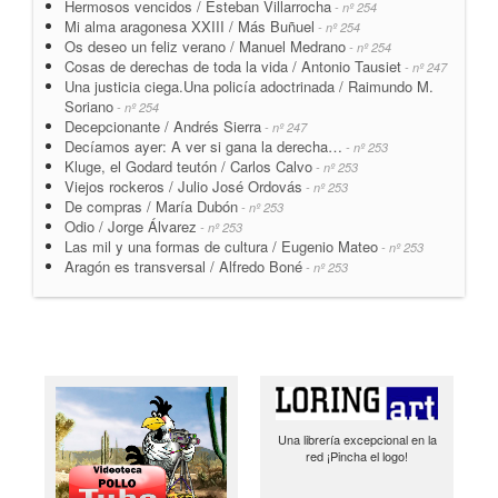
Hermosos vencidos / Esteban Villarrocha
- nº 254
Mi alma aragonesa XXIII / Más Buñuel
- nº 254
Os deseo un feliz verano / Manuel Medrano
- nº 254
Cosas de derechas de toda la vida / Antonio Tausiet
- nº 247
Una justicia ciega.Una policía adoctrinada / Raimundo M.
Soriano
- nº 254
Decepcionante / Andrés Sierra
- nº 247
Decíamos ayer: A ver si gana la derecha…
- nº 253
Kluge, el Godard teutón / Carlos Calvo
- nº 253
Viejos rockeros / Julio José Ordovás
- nº 253
De compras / María Dubón
- nº 253
Odio / Jorge Álvarez
- nº 253
Las mil y una formas de cultura / Eugenio Mateo
- nº 253
Aragón es transversal / Alfredo Boné
- nº 253
Una librería excepcional en la
red ¡Pincha el logo!