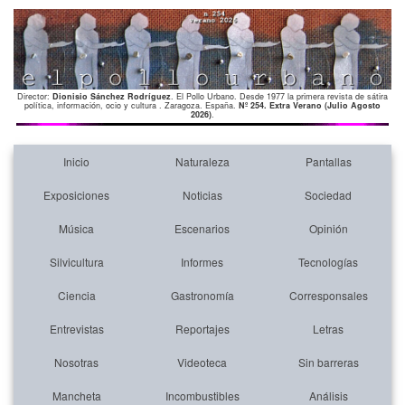
Director:
Dionisio Sánchez Rodríguez
. El Pollo Urbano. Desde 1977 la primera revista de sátira
política, información, ocio y cultura . Zaragoza. España.
Nº 254. Extra Verano (Julio Agosto
2026)
.
Inicio
Naturaleza
Pantallas
Exposiciones
Noticias
Sociedad
Música
Escenarios
Opinión
Silvicultura
Informes
Tecnologías
Ciencia
Gastronomía
Corresponsales
Entrevistas
Reportajes
Letras
Nosotras
Videoteca
Sin barreras
Mancheta
Incombustibles
Análisis