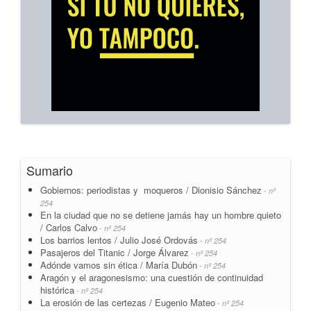
Sumario
Gobiernos: periodistas y moqueros / Dionisio Sánchez
- nº
254
En la ciudad que no se detiene jamás hay un hombre quieto
/ Carlos Calvo
- nº 254
Los barrios lentos / Julio José Ordovás
- nº 254
Pasajeros del Titanic / Jorge Álvarez
- nº 254
Adónde vamos sin ética / María Dubón
- nº 254
Aragón y el aragonesismo: una cuestión de continuidad
histórica
- nº 254
La erosión de las certezas / Eugenio Mateo
- nº 254