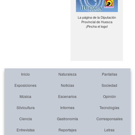
La página de la Diputación
Provincial de Huesca
¡Pincha el logo!
Inicio
Naturaleza
Pantallas
Exposiciones
Noticias
Sociedad
Música
Escenarios
Opinión
Silvicultura
Informes
Tecnologías
Ciencia
Gastronomía
Corresponsales
Entrevistas
Reportajes
Letras