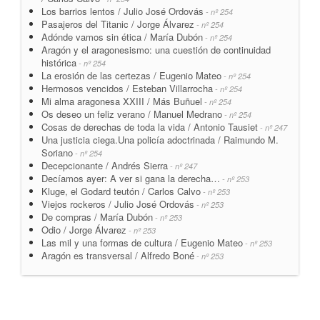
Los barrios lentos / Julio José Ordovás
- nº 254
Pasajeros del Titanic / Jorge Álvarez
- nº 254
Adónde vamos sin ética / María Dubón
- nº 254
Aragón y el aragonesismo: una cuestión de continuidad
histórica
- nº 254
La erosión de las certezas / Eugenio Mateo
- nº 254
Hermosos vencidos / Esteban Villarrocha
- nº 254
Mi alma aragonesa XXIII / Más Buñuel
- nº 254
Os deseo un feliz verano / Manuel Medrano
- nº 254
Cosas de derechas de toda la vida / Antonio Tausiet
- nº 247
Una justicia ciega.Una policía adoctrinada / Raimundo M.
Soriano
- nº 254
Decepcionante / Andrés Sierra
- nº 247
Decíamos ayer: A ver si gana la derecha…
- nº 253
Kluge, el Godard teutón / Carlos Calvo
- nº 253
Viejos rockeros / Julio José Ordovás
- nº 253
De compras / María Dubón
- nº 253
Odio / Jorge Álvarez
- nº 253
Las mil y una formas de cultura / Eugenio Mateo
- nº 253
Aragón es transversal / Alfredo Boné
- nº 253