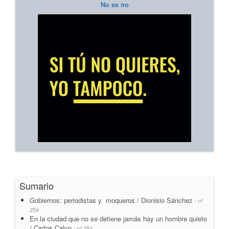
No es no
Sumario
Gobiernos: periodistas y moqueros / Dionisio Sánchez
- nº
254
En la ciudad que no se detiene jamás hay un hombre quieto
/ Carlos Calvo
- nº 254