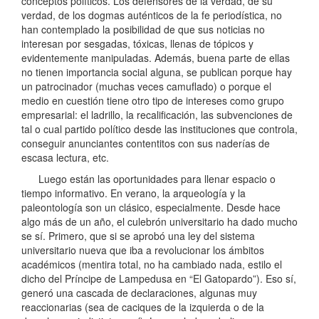
conceptos políticos. Los defensores de la verdad, de su
verdad, de los dogmas auténticos de la fe periodística, no
han contemplado la posibilidad de que sus noticias no
interesan por sesgadas, tóxicas, llenas de tópicos y
evidentemente manipuladas. Además, buena parte de ellas
no tienen importancia social alguna, se publican porque hay
un patrocinador (muchas veces camuflado) o porque el
medio en cuestión tiene otro tipo de intereses como grupo
empresarial: el ladrillo, la recalificación, las subvenciones de
tal o cual partido político desde las instituciones que controla,
conseguir anunciantes contentitos con sus naderías de
escasa lectura, etc.
Luego están las oportunidades para llenar espacio o
tiempo informativo. En verano, la arqueología y la
paleontología son un clásico, especialmente. Desde hace
algo más de un año, el culebrón universitario ha dado mucho
se sí. Primero, que si se aprobó una ley del sistema
universitario nueva que iba a revolucionar los ámbitos
académicos (mentira total, no ha cambiado nada, estilo el
dicho del Príncipe de Lampedusa en “El Gatopardo”). Eso sí,
generó una cascada de declaraciones, algunas muy
reaccionarias (sea de caciques de la izquierda o de la