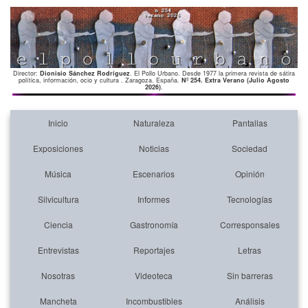
Director:
Dionisio Sánchez Rodríguez
. El Pollo Urbano. Desde 1977 la primera revista de sátira
política, información, ocio y cultura . Zaragoza. España.
Nº 254. Extra Verano (Julio Agosto
2026)
.
Inicio
Naturaleza
Pantallas
Exposiciones
Noticias
Sociedad
Música
Escenarios
Opinión
Silvicultura
Informes
Tecnologías
Ciencia
Gastronomía
Corresponsales
Entrevistas
Reportajes
Letras
Nosotras
Videoteca
Sin barreras
Mancheta
Incombustibles
Análisis