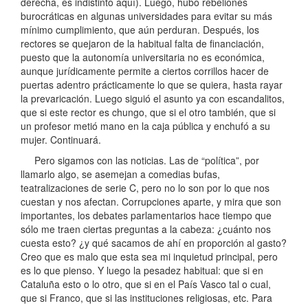
derecha, es indistinto aquí). Luego, hubo rebeliones
burocráticas en algunas universidades para evitar su más
mínimo cumplimiento, que aún perduran. Después, los
rectores se quejaron de la habitual falta de financiación,
puesto que la autonomía universitaria no es económica,
aunque jurídicamente permite a ciertos corrillos hacer de
puertas adentro prácticamente lo que se quiera, hasta rayar
la prevaricación. Luego siguió el asunto ya con escandalitos,
que si este rector es chungo, que si el otro también, que si
un profesor metió mano en la caja pública y enchufó a su
mujer. Continuará.
Pero sigamos con las noticias. Las de “política”, por
llamarlo algo, se asemejan a comedias bufas,
teatralizaciones de serie C, pero no lo son por lo que nos
cuestan y nos afectan. Corrupciones aparte, y mira que son
importantes, los debates parlamentarios hace tiempo que
sólo me traen ciertas preguntas a la cabeza: ¿cuánto nos
cuesta esto? ¿y qué sacamos de ahí en proporción al gasto?
Creo que es malo que esta sea mi inquietud principal, pero
es lo que pienso. Y luego la pesadez habitual: que si en
Cataluña esto o lo otro, que si en el País Vasco tal o cual,
que si Franco, que si las instituciones religiosas, etc. Para