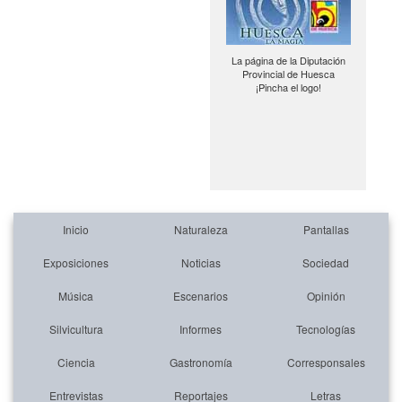
La página de la Diputación
Provincial de Huesca
¡Pincha el logo!
Inicio
Naturaleza
Pantallas
Exposiciones
Noticias
Sociedad
Música
Escenarios
Opinión
Silvicultura
Informes
Tecnologías
Ciencia
Gastronomía
Corresponsales
Entrevistas
Reportajes
Letras