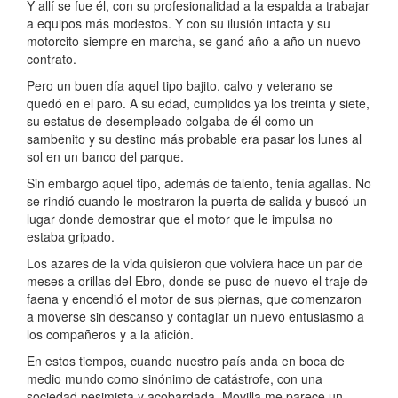
Y allí se fue él, con su profesionalidad a la espalda a trabajar
a equipos más modestos. Y con su ilusión intacta y su
motorcito siempre en marcha, se ganó año a año un nuevo
contrato.
Pero un buen día aquel tipo bajito, calvo y veterano se
quedó en el paro. A su edad, cumplidos ya los treinta y siete,
su estatus de desempleado colgaba de él como un
sambenito y su destino más probable era pasar los lunes al
sol en un banco del parque.
Sin embargo aquel tipo, además de talento, tenía agallas. No
se rindió cuando le mostraron la puerta de salida y buscó un
lugar donde demostrar que el motor que le impulsa no
estaba gripado.
Los azares de la vida quisieron que volviera hace un par de
meses a orillas del Ebro, donde se puso de nuevo el traje de
faena y encendió el motor de sus piernas, que comenzaron
a moverse sin descanso y contagiar un nuevo entusiasmo a
los compañeros y a la afición.
En estos tiempos, cuando nuestro país anda en boca de
medio mundo como sinónimo de catástrofe, con una
sociedad pesimista y acobardada, Movilla me parece un