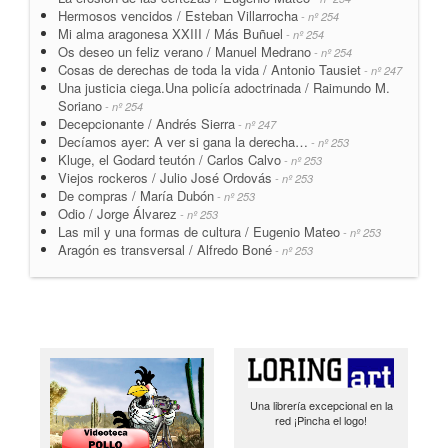
Hermosos vencidos / Esteban Villarrocha
- nº 254
Mi alma aragonesa XXIII / Más Buñuel
- nº 254
Os deseo un feliz verano / Manuel Medrano
- nº 254
Cosas de derechas de toda la vida / Antonio Tausiet
- nº 247
Una justicia ciega.Una policía adoctrinada / Raimundo M.
Soriano
- nº 254
Decepcionante / Andrés Sierra
- nº 247
Decíamos ayer: A ver si gana la derecha…
- nº 253
Kluge, el Godard teutón / Carlos Calvo
- nº 253
Viejos rockeros / Julio José Ordovás
- nº 253
De compras / María Dubón
- nº 253
Odio / Jorge Álvarez
- nº 253
Las mil y una formas de cultura / Eugenio Mateo
- nº 253
Aragón es transversal / Alfredo Boné
- nº 253
Una librería excepcional en la
red ¡Pincha el logo!