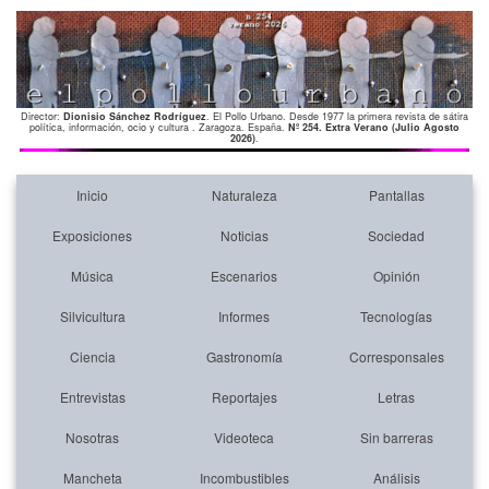
Director:
Dionisio Sánchez Rodríguez
. El Pollo Urbano. Desde 1977 la primera revista de sátira
política, información, ocio y cultura . Zaragoza. España.
Nº 254. Extra Verano (Julio Agosto
2026)
.
Inicio
Naturaleza
Pantallas
Exposiciones
Noticias
Sociedad
Música
Escenarios
Opinión
Silvicultura
Informes
Tecnologías
Ciencia
Gastronomía
Corresponsales
Entrevistas
Reportajes
Letras
Nosotras
Videoteca
Sin barreras
Mancheta
Incombustibles
Análisis