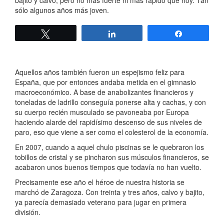
bajito y calvo, pero no más fuerte ni más rápido que hoy. Tan
sólo algunos años más joven.
Twittear
Compartir
Compartir
Aquellos años también fueron un espejismo feliz para
España, que por entonces andaba metida en el gimnasio
macroeconómico. A base de anabolizantes financieros y
toneladas de ladrillo conseguía ponerse alta y cachas, y con
su cuerpo recién musculado se pavoneaba por Europa
haciendo alarde del rapidísimo descenso de sus niveles de
paro, eso que viene a ser como el colesterol de la economía.
En 2007, cuando a aquel chulo piscinas se le quebraron los
tobillos de cristal y se pincharon sus músculos financieros, se
acabaron unos buenos tiempos que todavía no han vuelto.
Precisamente ese año el héroe de nuestra historia se
marchó de Zaragoza. Con treinta y tres años, calvo y bajito,
ya parecía demasiado veterano para jugar en primera
división.