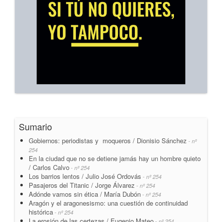
Sumario
Gobiernos: periodistas y moqueros / Dionisio Sánchez
- nº
254
En la ciudad que no se detiene jamás hay un hombre quieto
/ Carlos Calvo
- nº 254
Los barrios lentos / Julio José Ordovás
- nº 254
Pasajeros del Titanic / Jorge Álvarez
- nº 254
Adónde vamos sin ética / María Dubón
- nº 254
Aragón y el aragonesismo: una cuestión de continuidad
histórica
- nº 254
La erosión de las certezas / Eugenio Mateo
- nº 254