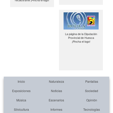
La página de la Diputación
Provincial de Huesca
¡Pincha el logo!
Inicio
Naturaleza
Pantallas
Exposiciones
Noticias
Sociedad
Música
Escenarios
Opinión
Silvicultura
Informes
Tecnologías