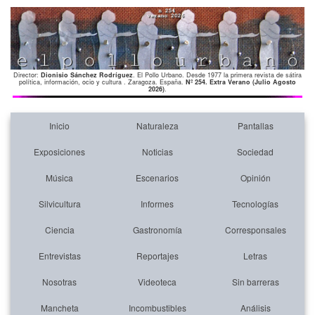
Director:
Dionisio Sánchez Rodríguez
. El Pollo Urbano. Desde 1977 la primera revista de sátira
política, información, ocio y cultura . Zaragoza. España.
Nº 254. Extra Verano (Julio Agosto
2026)
.
Inicio
Naturaleza
Pantallas
Exposiciones
Noticias
Sociedad
Música
Escenarios
Opinión
Silvicultura
Informes
Tecnologías
Ciencia
Gastronomía
Corresponsales
Entrevistas
Reportajes
Letras
Nosotras
Videoteca
Sin barreras
Mancheta
Incombustibles
Análisis