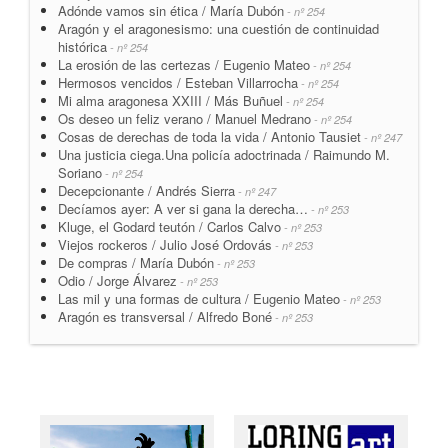
Adónde vamos sin ética / María Dubón
- nº 254
Aragón y el aragonesismo: una cuestión de continuidad
histórica
- nº 254
La erosión de las certezas / Eugenio Mateo
- nº 254
Hermosos vencidos / Esteban Villarrocha
- nº 254
Mi alma aragonesa XXIII / Más Buñuel
- nº 254
Os deseo un feliz verano / Manuel Medrano
- nº 254
Cosas de derechas de toda la vida / Antonio Tausiet
- nº 247
Una justicia ciega.Una policía adoctrinada / Raimundo M.
Soriano
- nº 254
Decepcionante / Andrés Sierra
- nº 247
Decíamos ayer: A ver si gana la derecha…
- nº 253
Kluge, el Godard teutón / Carlos Calvo
- nº 253
Viejos rockeros / Julio José Ordovás
- nº 253
De compras / María Dubón
- nº 253
Odio / Jorge Álvarez
- nº 253
Las mil y una formas de cultura / Eugenio Mateo
- nº 253
Aragón es transversal / Alfredo Boné
- nº 253