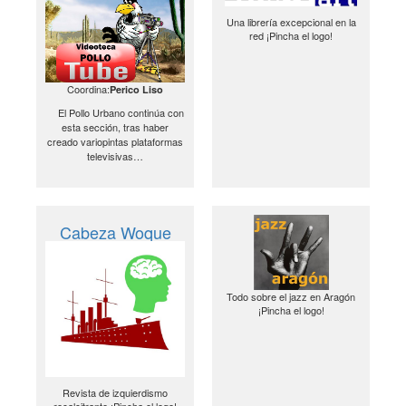
Una librería excepcional en la
red ¡Pincha el logo!
Coordina:
Perico Liso
El Pollo Urbano continúa con
esta sección, tras haber
creado variopintas plataformas
televisivas…
Cabeza Woque
Todo sobre el jazz en Aragón
¡Pincha el logo!
Revista de izquierdismo
recalcitrante ¡Pincha el logo!