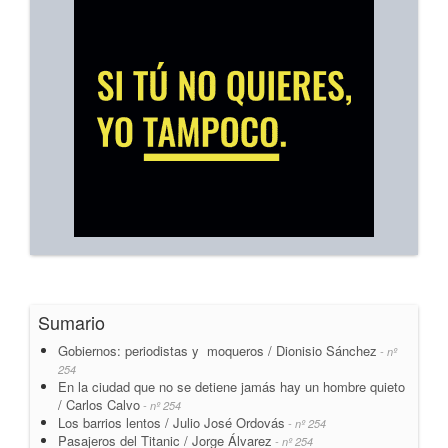
Sumario
Gobiernos: periodistas y moqueros / Dionisio Sánchez
- nº
254
En la ciudad que no se detiene jamás hay un hombre quieto
/ Carlos Calvo
- nº 254
Los barrios lentos / Julio José Ordovás
- nº 254
Pasajeros del Titanic / Jorge Álvarez
- nº 254