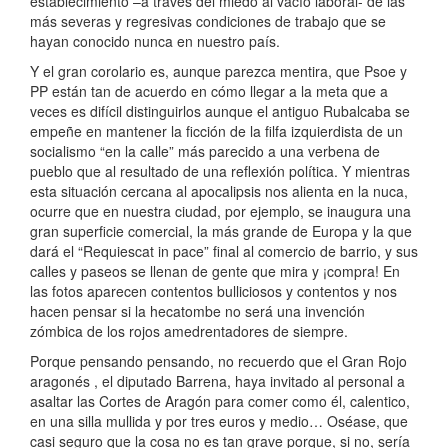
establecimiento –a través del miedo al vacío laboral- de las
más severas y regresivas condiciones de trabajo que se
hayan conocido nunca en nuestro país.
Y el gran corolario es, aunque parezca mentira, que Psoe y
PP están tan de acuerdo en cómo llegar a la meta que a
veces es difícil distinguirlos aunque el antiguo Rubalcaba se
empeñe en mantener la ficción de la filfa izquierdista de un
socialismo “en la calle” más parecido a una verbena de
pueblo que al resultado de una reflexión política. Y mientras
esta situación cercana al apocalipsis nos alienta en la nuca,
ocurre que en nuestra ciudad, por ejemplo, se inaugura una
gran superficie comercial, la más grande de Europa y la que
dará el “Requiescat in pace” final al comercio de barrio, y sus
calles y paseos se llenan de gente que mira y ¡compra! En
las fotos aparecen contentos bulliciosos y contentos y nos
hacen pensar si la hecatombe no será una invención
zómbica de los rojos amedrentadores de siempre.
Porque pensando pensando, no recuerdo que el Gran Rojo
aragonés , el diputado Barrena, haya invitado al personal a
asaltar las Cortes de Aragón para comer como él, calentico,
en una silla mullida y por tres euros y medio… Oséase, que
casi seguro que la cosa no es tan grave porque, si no, sería