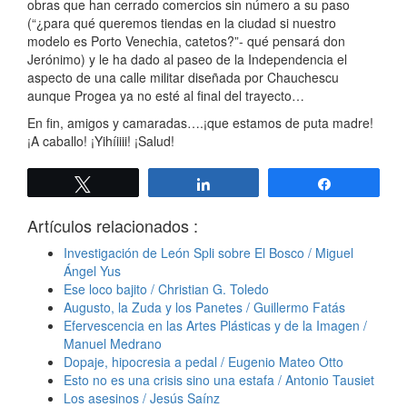
obras que han cerrado comercios sin número a su paso
(“¿para qué queremos tiendas en la ciudad si nuestro
modelo es Porto Venechia, catetos?”- qué pensará don
Jerónimo) y le ha dado al paseo de la Independencia el
aspecto de una calle militar diseñada por Chauchescu
aunque Progea ya no esté al final del trayecto…
En fin, amigos y camaradas….¡que estamos de puta madre!
¡A caballo! ¡Yihíiiii! ¡Salud!
Twittear
Compartir
Compartir
Artículos relacionados :
Investigación de León Spli sobre El Bosco / Miguel
Ángel Yus
Ese loco bajito / Christian G. Toledo
Augusto, la Zuda y los Panetes / Guillermo Fatás
Efervescencia en las Artes Plásticas y de la Imagen /
Manuel Medrano
Dopaje, hipocresia a pedal / Eugenio Mateo Otto
Esto no es una crisis sino una estafa / Antonio Tausiet
Los asesinos / Jesús Saínz