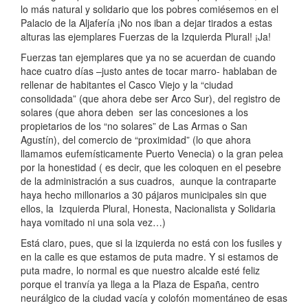
lo más natural y solidario que los pobres comiésemos en el
Palacio de la Aljafería ¡No nos iban a dejar tirados a estas
alturas las ejemplares Fuerzas de la Izquierda Plural! ¡Ja!
Fuerzas tan ejemplares que ya no se acuerdan de cuando
hace cuatro días –justo antes de tocar marro- hablaban de
rellenar de habitantes el Casco Viejo y la “ciudad
consolidada” (que ahora debe ser Arco Sur), del registro de
solares (que ahora deben ser las concesiones a los
propietarios de los “no solares” de Las Armas o San
Agustín), del comercio de “proximidad” (lo que ahora
llamamos eufemísticamente Puerto Venecia) o la gran pelea
por la honestidad ( es decir, que les coloquen en el pesebre
de la administración a sus cuadros, aunque la contraparte
haya hecho millonarios a 30 pájaros municipales sin que
ellos, la Izquierda Plural, Honesta, Nacionalista y Solidaria
haya vomitado ni una sola vez…)
Está claro, pues, que si la izquierda no está con los fusiles y
en la calle es que estamos de puta madre. Y si estamos de
puta madre, lo normal es que nuestro alcalde esté feliz
porque el tranvía ya llega a la Plaza de España, centro
neurálgico de la ciudad vacía y colofón momentáneo de esas