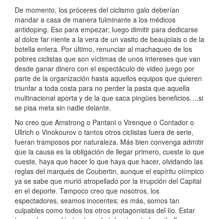
De momento, los próceres del ciclismo galo deberían
mandar a casa de manera fulminante a los médicos
antidoping. Eso para empezar; luego dimitir para dedicarse
al dolce far niente a la vera de un vasito de beaujolais o de la
botella entera. Por último, renunciar al machaqueo de los
pobres ciclistas que son víctimas de unos intereses que van
desde ganar dinero con el espectáculo de video juego por
parte de la organización hasta aquellos equipos que quieren
triunfar a toda costa para no perder la pasta que aquella
multinacional aporta y de la que saca pingües beneficios….si
se pisa meta sin nadie delante.
No creo que Amstrong o Pantani o Virenque o Contador o
Ullrich o Vinokourov o tantos otros ciclistas fuera de serie,
fueran tramposos por naturaleza. Más bien convenga admitir
que la causa es la obligación de llegar primero, cueste lo que
cueste, haya que hacer lo que haya que hacer, olvidando las
reglas del marqués de Coubertin, aunque el espíritu olímpico
ya se sabe que murió atropellado por la irrupción del Capital
en el deporte. Tampoco creo que nosotros, los
espectadores, seamos inocentes; es más, somos tan
culpables como todos los otros protagonistas del lío. Estar