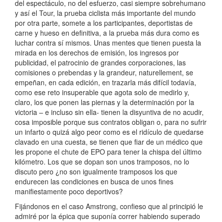
del espectáculo, no del esfuerzo, casi siempre sobrehumano
y así el Tour, la prueba ciclista más importante del mundo
por otra parte, somete a los participantes, deportistas de
carne y hueso en definitiva, a la prueba más dura como es
luchar contra sí mismos. Unas mentes que tienen puesta la
mirada en los derechos de emisión, los ingresos por
publicidad, el patrocinio de grandes corporaciones, las
comisiones o prebendas y la grandeur, naturellement, se
empeñan, en cada edición, en trazarla más difícil todavía,
como ese reto insuperable que agota solo de medirlo y,
claro, los que ponen las piernas y la determinación por la
victoria – e incluso sin ella- tienen la disyuntiva de no acudir,
cosa imposible porque sus contratos obligan o, para no sufrir
un infarto o quizá algo peor como es el ridículo de quedarse
clavado en una cuesta, se tienen que fiar de un médico que
les propone el chute de EPO para tener la chispa del último
kilómetro. Los que se dopan son unos tramposos, no lo
discuto pero ¿no son igualmente tramposos los que
endurecen las condiciones en busca de unos fines
manifiestamente poco deportivos?
Fijándonos en el caso Amstrong, confieso que al principió le
admiré por la épica que suponía correr habiendo superado