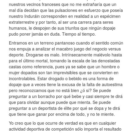
nuestros vecinos franceses que no me extrañaría que un
mal día decidan que las pulsaciones en esfuerzo que poseía
nuestro Induráin corresponden en realidad a un espécimen
extraterrestre y por tanto, al ser una carrera para seres
humanos, le despojen de sus triunfos que ningún dopaje
pudo poner jamás en duda. Tiempo al tiempo.
Entramos en un terreno pantanoso cuando el sentido común
nos empuja a analizar el macabro juego del negocio versus
deporte. Drogarse es malo. Intrínsecamente malévolo hasta
para el último mortal, tomando la escala de las denostadas
castas como referencia, pues ya se sabe que un hombre o
mujer dopados son tan imprevisibles que se convierten en
incontrolables. Estar drogado o bebido es una forma de
dopaje que a veces tiene la excusa de la falta de autoestima
pero reconozcamos que no está bien ¿ó sí? Se puede
preguntar a un borracho por qué bebe y casi siempre te dirá
que para olvidar aunque puede que mienta. Se puede
preguntar a un deportista de élite por qué se dopa y te dirá
que tiene que ganar por encima de todo, y no te miente.
Yo creo que lo que ocurre de verdad es que en cualquier
actividad deportiva de competición sólo importa el resultado