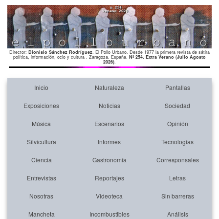
Director:
Dionisio Sánchez Rodríguez
. El Pollo Urbano. Desde 1977 la primera revista de sátira
política, información, ocio y cultura . Zaragoza. España.
Nº 254. Extra Verano (Julio Agosto
2026)
.
Inicio
Naturaleza
Pantallas
Exposiciones
Noticias
Sociedad
Música
Escenarios
Opinión
Silvicultura
Informes
Tecnologías
Ciencia
Gastronomía
Corresponsales
Entrevistas
Reportajes
Letras
Nosotras
Videoteca
Sin barreras
Mancheta
Incombustibles
Análisis