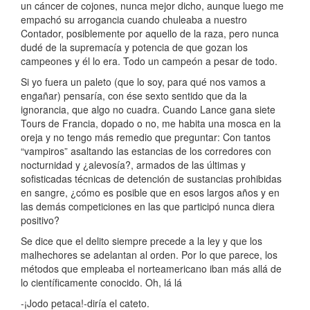
un cáncer de cojones, nunca mejor dicho, aunque luego me
empachó su arrogancia cuando chuleaba a nuestro
Contador, posiblemente por aquello de la raza, pero nunca
dudé de la supremacía y potencia de que gozan los
campeones y él lo era. Todo un campeón a pesar de todo.
Si yo fuera un paleto (que lo soy, para qué nos vamos a
engañar) pensaría, con ése sexto sentido que da la
ignorancia, que algo no cuadra. Cuando Lance gana siete
Tours de Francia, dopado o no, me habita una mosca en la
oreja y no tengo más remedio que preguntar: Con tantos
“vampiros” asaltando las estancias de los corredores con
nocturnidad y ¿alevosía?, armados de las últimas y
sofisticadas técnicas de detención de sustancias prohibidas
en sangre, ¿cómo es posible que en esos largos años y en
las demás competiciones en las que participó nunca diera
positivo?
Se dice que el delito siempre precede a la ley y que los
malhechores se adelantan al orden. Por lo que parece, los
métodos que empleaba el norteamericano iban más allá de
lo científicamente conocido. Oh, lá lá
-¡Jodo petaca!-diría el cateto.