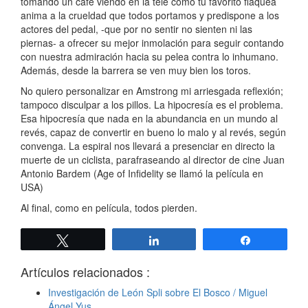
tomando un café viendo en la tele cómo tu favorito flaquea
anima a la crueldad que todos portamos y predispone a los
actores del pedal, -que por no sentir no sienten ni las
piernas- a ofrecer su mejor inmolación para seguir contando
con nuestra admiración hacia su pelea contra lo inhumano.
Además, desde la barrera se ven muy bien los toros.
No quiero personalizar en Amstrong mi arriesgada reflexión;
tampoco disculpar a los pillos. La hipocresía es el problema.
Esa hipocresía que nada en la abundancia en un mundo al
revés, capaz de convertir en bueno lo malo y al revés, según
convenga. La espiral nos llevará a presenciar en directo la
muerte de un ciclista, parafraseando al director de cine Juan
Antonio Bardem (Age of Infidelity se llamó la película en
USA)
Al final, como en película, todos pierden.
Twittear
Compartir
Compartir
Artículos relacionados :
Investigación de León Spli sobre El Bosco / Miguel
Ángel Yus