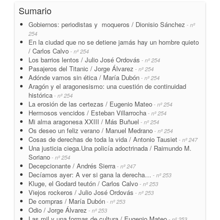
Sumario
Gobiernos: periodistas y moqueros / Dionisio Sánchez
- nº
254
En la ciudad que no se detiene jamás hay un hombre quieto
/ Carlos Calvo
- nº 254
Los barrios lentos / Julio José Ordovás
- nº 254
Pasajeros del Titanic / Jorge Álvarez
- nº 254
Adónde vamos sin ética / María Dubón
- nº 254
Aragón y el aragonesismo: una cuestión de continuidad
histórica
- nº 254
La erosión de las certezas / Eugenio Mateo
- nº 254
Hermosos vencidos / Esteban Villarrocha
- nº 254
Mi alma aragonesa XXIII / Más Buñuel
- nº 254
Os deseo un feliz verano / Manuel Medrano
- nº 254
Cosas de derechas de toda la vida / Antonio Tausiet
- nº 247
Una justicia ciega.Una policía adoctrinada / Raimundo M.
Soriano
- nº 254
Decepcionante / Andrés Sierra
- nº 247
Decíamos ayer: A ver si gana la derecha…
- nº 253
Kluge, el Godard teutón / Carlos Calvo
- nº 253
Viejos rockeros / Julio José Ordovás
- nº 253
De compras / María Dubón
- nº 253
Odio / Jorge Álvarez
- nº 253
Las mil y una formas de cultura / Eugenio Mateo
- nº 253