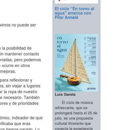
El ciclo “En torno al
agua” arranca con
Pilar Armalé
vivimos no puede ser
la posibilidad de
 sin mantener contacto
cionadas, pero podemos
e ocurre en otros
 mejoras.
para reflexionar y
, sin viajar a lugares
ar la ropa de nuestro
Luis Gareta
te necesario. También
El ciclo de música
ores y de prioridades
refrescante, que se
prolongará hasta el 25 de
ónico, indicador de que
julio, es una propuesta
cultural itinerante que
ificaba que eras
conecta la experiencia
otros hemos parado. Lo