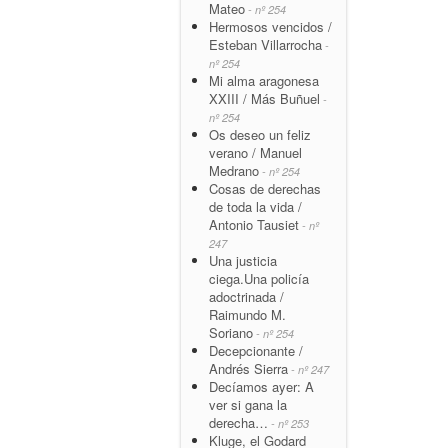
Mateo
- nº 254
Hermosos vencidos /
Esteban Villarrocha
-
nº 254
Mi alma aragonesa
XXIII / Más Buñuel
-
nº 254
Os deseo un feliz
verano / Manuel
Medrano
- nº 254
Cosas de derechas
de toda la vida /
Antonio Tausiet
- nº
247
Una justicia
ciega.Una policía
adoctrinada /
Raimundo M.
Soriano
- nº 254
Decepcionante /
Andrés Sierra
- nº 247
Decíamos ayer: A
ver si gana la
derecha…
- nº 253
Kluge, el Godard