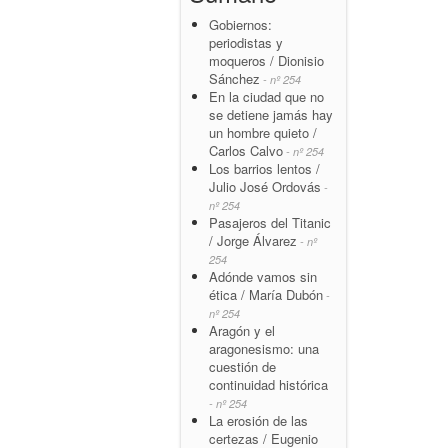
Gobiernos:
periodistas y
moqueros / Dionisio
Sánchez
- nº 254
En la ciudad que no
se detiene jamás hay
un hombre quieto /
Carlos Calvo
- nº 254
Los barrios lentos /
Julio José Ordovás
-
nº 254
Pasajeros del Titanic
/ Jorge Álvarez
- nº
254
Adónde vamos sin
ética / María Dubón
-
nº 254
Aragón y el
aragonesismo: una
cuestión de
continuidad histórica
- nº 254
La erosión de las
certezas / Eugenio