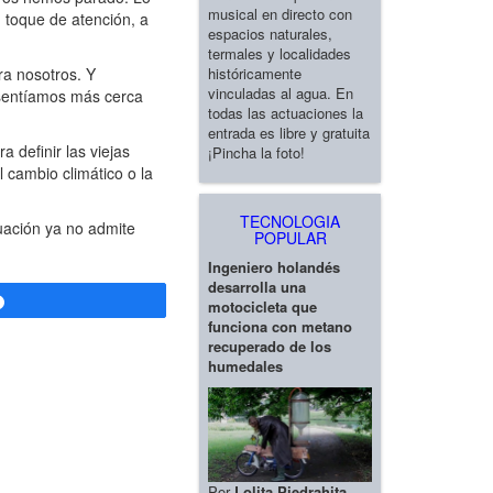
musical en directo con
 toque de atención, a
espacios naturales,
termales y localidades
históricamente
ra nosotros. Y
vinculadas al agua. En
 sentíamos más cerca
todas las actuaciones la
entrada es libre y gratuita
 definir las viejas
¡Pincha la foto!
 cambio climático o la
TECNOLOGIA
uación ya no admite
POPULAR
Ingeniero holandés
desarrolla una
Compartir
motocicleta que
funciona con metano
recuperado de los
humedales
Por
Lolita Piedrahita