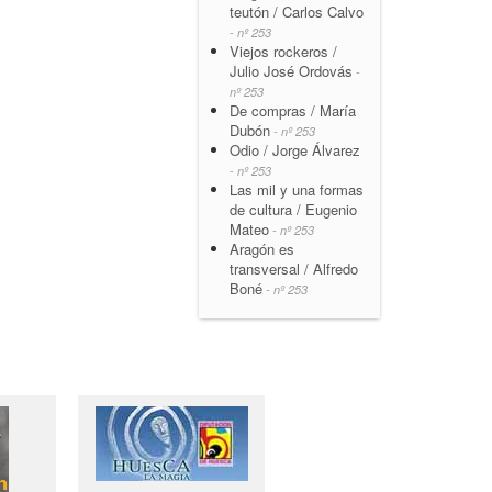
teutón / Carlos Calvo
- nº 253
Viejos rockeros /
Julio José Ordovás
-
nº 253
De compras / María
Dubón
- nº 253
Odio / Jorge Álvarez
- nº 253
Las mil y una formas
de cultura / Eugenio
Mateo
- nº 253
Aragón es
transversal / Alfredo
Boné
- nº 253