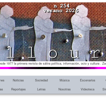
esde 1977 la primera revista de sátira política, información, ocio y cultura . 
nes
Noticias
Sociedad
Música
Escenarios
tas
Reportajes
Letras
Nosotras
Videoteca
Si