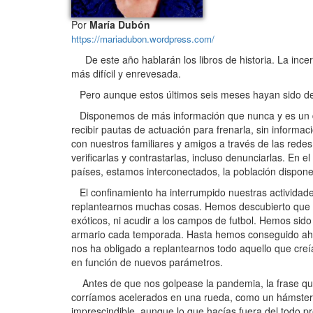
Por
María Dubón
https://mariadubon.wordpress.com/
De este año hablarán los libros de historia. La incer
más difícil y enrevesada.
Pero aunque estos últimos seis meses hayan sido de 
Disponemos de más información que nunca y es un dat
recibir pautas de actuación para frenarla, sin informa
con nuestros familiares y amigos a través de las rede
verificarlas y contrastarlas, incluso denunciarlas. En
países, estamos interconectados, la población dispo
El confinamiento ha interrumpido nuestras actividades
replantearnos muchas cosas. Hemos descubierto que pod
exóticos, ni acudir a los campos de futbol. Hemos sid
armario cada temporada. Hasta hemos conseguido ahorr
nos ha obligado a replantearnos todo aquello que cre
en función de nuevos parámetros.
Antes de que nos golpease la pandemia, la frase que
corríamos acelerados en una rueda, como un hámster 
imprescindible, aunque lo que hacías fuera del todo p