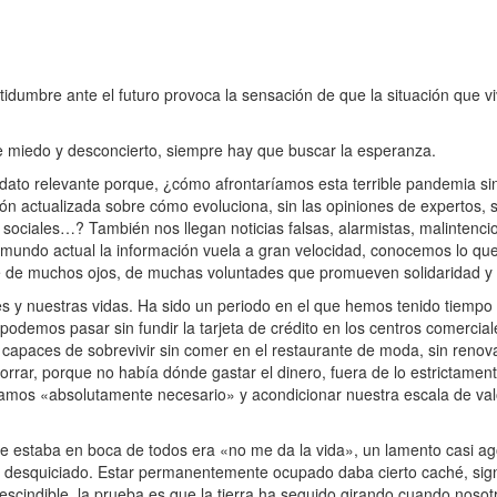
tidumbre ante el futuro provoca la sensación de que la situación que 
miedo y desconcierto, siempre hay que buscar la esperanza.
o relevante porque, ¿cómo afrontaríamos esta terrible pandemia sin 
ción actualizada sobre cómo evoluciona, sin las opiniones de expertos,
s sociales…? También nos llegan noticias falsas, alarmistas, malinten
 el mundo actual la información vuela a gran velocidad, conocemos lo qu
ne de muchos ojos, de muchas voluntades que promueven solidaridad y
 y nuestras vidas. Ha sido un periodo en el que hemos tenido tiempo 
emos pasar sin fundir la tarjeta de crédito en los centros comerciales
o capaces de sobrevivir sin comer en el restaurante de moda, sin renov
ar, porque no había dónde gastar el dinero, fuera de lo estrictamen
íamos «absolutamente necesario» y acondicionar nuestra escala de val
 estaba en boca de todos era «no me da la vida», un lamento casi ag
desquiciado. Estar permanentemente ocupado daba cierto caché, sign
rescindible, la prueba es que la tierra ha seguido girando cuando nos