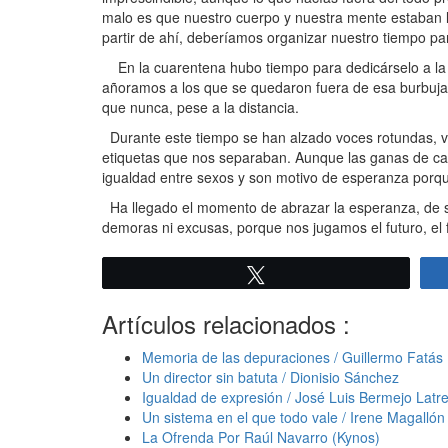
malo es que nuestro cuerpo y nuestra mente estaban ll
partir de ahí, deberíamos organizar nuestro tiempo par
En la cuarentena hubo tiempo para dedicárselo a la fa
añoramos a los que se quedaron fuera de esa burbuja 
que nunca, pese a la distancia.
Durante este tiempo se han alzado voces rotundas, vali
etiquetas que nos separaban. Aunque las ganas de camb
igualdad entre sexos y son motivo de esperanza porque
Ha llegado el momento de abrazar la esperanza, de se
demoras ni excusas, porque nos jugamos el futuro, el f
Twittear
Artículos relacionados :
Memoria de las depuraciones / Guillermo Fatás
Un director sin batuta / Dionisio Sánchez
Igualdad de expresión / José Luis Bermejo Latre
Un sistema en el que todo vale / Irene Magallón
La Ofrenda Por Raúl Navarro (Kynos)