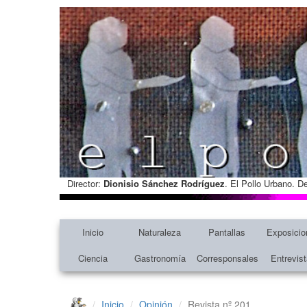
Director:
Dionisio Sánchez Rodríguez
. El Pollo Urbano. D
Inicio
Naturaleza
Pantallas
Exposicio
Ciencia
Gastronomía
Corresponsales
Entrevis
Inicio
Opinión
Revista nº 201