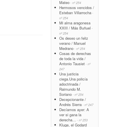
Mateo
- nº 254
Hermosos vencidos /
Esteban Villarrocha
-
nº 254
Mi alma aragonesa
XXIII / Más Buñuel
-
nº 254
Os deseo un feliz
verano / Manuel
Medrano
- nº 254
Cosas de derechas
de toda la vida /
Antonio Tausiet
- nº
247
Una justicia
ciega.Una policía
adoctrinada /
Raimundo M.
Soriano
- nº 254
Decepcionante /
Andrés Sierra
- nº 247
Decíamos ayer: A
ver si gana la
derecha…
- nº 253
Kluge, el Godard