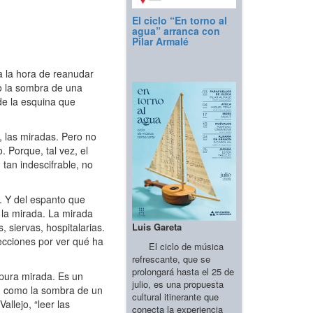
El ciclo “En torno al
agua” arranca con
Pilar Armalé
a la hora de reanudar
 o la sombra de una
 de la esquina que
, las miradas. Pero no
 Porque, tal vez, el
tan indescifrable, no
. Y del espanto que
 la mirada. La mirada
Luis Gareta
 siervas, hospitalarias.
ecciones por ver qué ha
El ciclo de música
refrescante, que se
prolongará hasta el 25 de
 pura mirada. Es un
julio, es una propuesta
a- como la sombra de un
cultural itinerante que
llejo, “leer las
conecta la experiencia