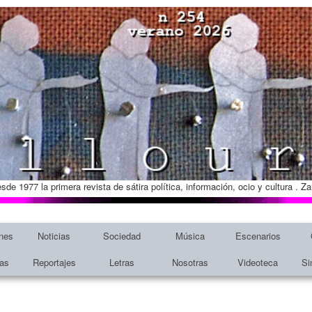
esde 1977 la primera revista de sátira política, información, ocio y cultura . 
nes
Noticias
Sociedad
Música
Escenarios
tas
Reportajes
Letras
Nosotras
Videoteca
Si