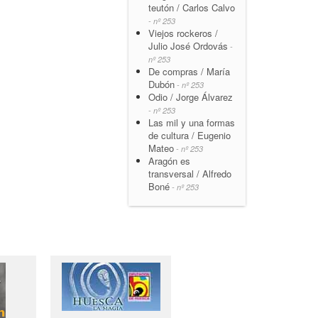
teutón / Carlos Calvo
- nº 253
Viejos rockeros /
Julio José Ordovás
-
nº 253
De compras / María
Dubón
- nº 253
Odio / Jorge Álvarez
- nº 253
Las mil y una formas
de cultura / Eugenio
Mateo
- nº 253
Aragón es
transversal / Alfredo
Boné
- nº 253