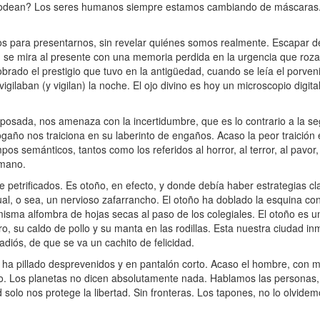
nos rodean? Los seres humanos siempre estamos cambiando de máscara
para presentarnos, sin revelar quiénes somos realmente. Escapar de
n, se mira al presente con una memoria perdida en la urgencia que roza 
cobrado el prestigio que tuvo en la antigüedad, cuando se leía el porven
gilaban (y vigilan) la noche. El ojo divino es hoy un microscopio digita
reposada, nos amenaza con la incertidumbre, que es lo contrario a la s
hogaño nos traiciona en su laberinto de engaños. Acaso la peor traició
 semánticos, tantos como los referidos al horror, al terror, al pavor, 
umano.
etrificados. Es otoño, en efecto, y donde debía haber estrategias cl
al, o sea, un nervioso zafarrancho. El otoño ha doblado la esquina co
misma alfombra de hojas secas al paso de los colegiales. El otoño es u
o, su caldo de pollo y su manta en las rodillas. Esta nuestra ciudad in
adiós, de que se va un cachito de felicidad.
s ha pillado desprevenidos y en pantalón corto. Acaso el hombre, con
ueño. Los planetas no dicen absolutamente nada. Hablamos las personas
ad solo nos protege la libertad. Sin fronteras. Los tapones, no lo olvide