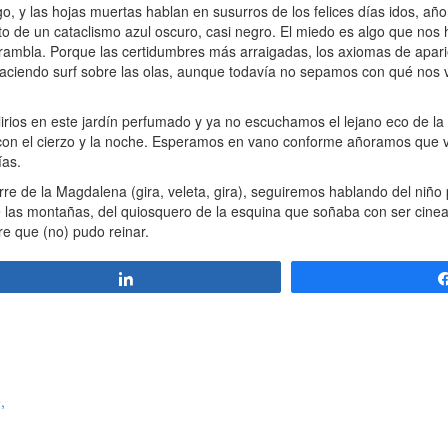
o, y las hojas muertas hablan en susurros de los felices días idos, añ
 de un cataclismo azul oscuro, casi negro. El miedo es algo que nos 
a rambla. Porque las certidumbres más arraigadas, los axiomas de apari
aciendo surf sobre las olas, aunque todavía no sepamos con qué nos
lirios en este jardín perfumado y ya no escuchamos el lejano eco de la l
n con el cierzo y la noche. Esperamos en vano conforme añoramos que vu
ías.
rre de la Magdalena (gira, veleta, gira), seguiremos hablando del niño 
e las montañas, del quiosquero de la esquina que soñaba con ser cinea
re que (no) pudo reinar.
Compartir
,