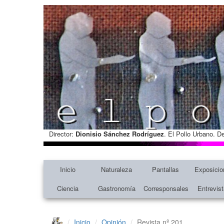
Director:
Dionisio Sánchez Rodríguez
. El Pollo Urbano. D
Inicio
Naturaleza
Pantallas
Exposicio
Ciencia
Gastronomía
Corresponsales
Entrevis
Inicio
Opinión
Revista nº 201