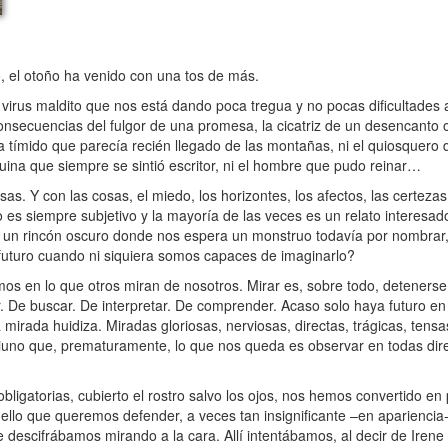
 el otoño ha venido con una tos de más.
irus maldito que nos está dando poca tregua y no pocas dificultades 
consecuencias del fulgor de una promesa, la cicatriz de un desencanto
eta tímido que parecía recién llegado de las montañas, ni el quiosquero
uina que siempre se sintió escritor, ni el hombre que pudo reinar…
s. Y con las cosas, el miedo, los horizontes, los afectos, las certezas
es siempre subjetivo y la mayoría de las veces es un relato interesado.
n un rincón oscuro donde nos espera un monstruo todavía por nombrar, 
uturo cuando ni siquiera somos capaces de imaginarlo?
 en lo que otros miran de nosotros. Mirar es, sobre todo, detenerse
De buscar. De interpretar. De comprender. Acaso solo haya futuro en
irada huidiza. Miradas gloriosas, nerviosas, directas, trágicas, tensas,
ntiuno que, prematuramente, lo que nos queda es observar en todas dir
ligatorias, cubierto el rostro salvo los ojos, nos hemos convertido en
ello que queremos defender, a veces tan insignificante –en aparienci
descifrábamos mirando a la cara. Allí intentábamos, al decir de Irene Va