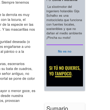
s. Siempre tenemos
La slootmotor del
ingeniero holandés Gijs
 la derrota es muy
Schalkx es una
con la locura, el
motocicleta que funciona
con fuentes locales,
ir de la especie en las
sostenibles y que no
l. Y las mascarillas nos
dañan el medio ambiente
¡Pincha su moto!
eguridad deseada (o
n es engañarse a uno
No es no
al pánico o a la
aras, escenarios
n su bata de cuadros,
n señor antiguo, no
mortal se pone de color
 mayor o menor goce, es
, desde nuestra
mos, provocan
Sumario