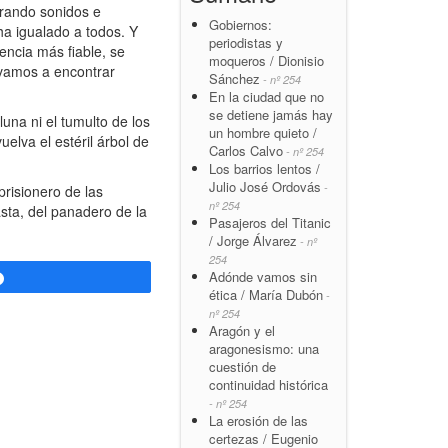
orando sonidos e
Gobiernos:
ha igualado a todos. Y
periodistas y
encia más fiable, se
moqueros / Dionisio
 vamos a encontrar
Sánchez
- nº 254
En la ciudad que no
se detiene jamás hay
una ni el tumulto de los
un hombre quieto /
elva el estéril árbol de
Carlos Calvo
- nº 254
Los barrios lentos /
Julio José Ordovás
-
prisionero de las
nº 254
sta, del panadero de la
Pasajeros del Titanic
/ Jorge Álvarez
- nº
254
Adónde vamos sin
Compartir
ética / María Dubón
-
nº 254
Aragón y el
aragonesismo: una
cuestión de
continuidad histórica
- nº 254
La erosión de las
certezas / Eugenio