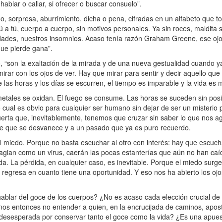
 hablar o callar, si ofrecer o buscar consuelo”.
do, sorpresa, aburrimiento, dicha o pena, cifradas en un alfabeto que
tú a tú, cuerpo a cuerpo, sin motivos personales. Ya sin roces, maldita 
ades, nuestros insomnios. Acaso tenía razón Graham Greene, ese ojo
que pierde gana”.
o, “son la exaltación de la mirada y de una nueva gestualidad cuando
rar con los ojos de ver. Hay que mirar para sentir y decir aquello qu
e las horas y los días se escurren, el tiempo es imparable y la vida es
metales se oxidan. El fuego se consume. Las horas se suceden sin pos
(lo cual es obvio para cualquier ser humano sin dejar de ser un misteri
rta que, inevitablemente, tenemos que cruzar sin saber lo que nos ag
nte que se desvanece y a un pasado que ya es puro recuerdo.
 miedo. Porque no basta escuchar al otro con interés: hay que escucha
agian como un virus, caerán las pocas estanterías que aún no han caí
 vida. La pérdida, en cualquier caso, es inevitable. Porque el miedo sur
 regresa en cuanto tiene una oportunidad. Y eso nos ha abierto los oj
lar del goce de los cuerpos? ¿No es acaso cada elección crucial de l
s entonces no entender a quien, en la encrucijada de caminos, apost
 desesperada por conservar tanto el goce como la vida? ¿Es una apues