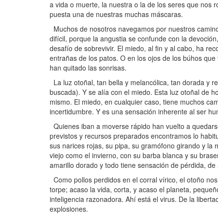
a vida o muerte, la nuestra o la de los seres que 
puesta una de nuestras muchas máscaras.
Muchos de nosotros navegamos por nuestros caminos 
difícil, porque la angustia se confunde con la devoció
desafío de sobrevivir. El miedo, al fin y al cabo, ha re
entrañas de los patos. O en los ojos de los búhos que vi
han quitado las sonrisas.
La luz otoñal, tan bella y melancólica, tan dorada y 
buscada). Y se alía con el miedo. Esta luz otoñal de 
mismo. El miedo, en cualquier caso, tiene muchos campos
incertidumbre. Y es una sensación inherente al ser h
Quienes iban a moverse rápido han vuelto a quedarse p
previstos y recursos preparados encontramos lo habitu
sus narices rojas, su pipa, su gramófono girando y la 
viejo como el invierno, con su barba blanca y su braser
amarillo dorado y todo tiene sensación de pérdida, de 
Como pollos perdidos en el corral vírico, el otoño no
torpe; acaso la vida, corta, y acaso el planeta, peq
inteligencia razonadora. Ahí está el virus. De la libert
explosiones.