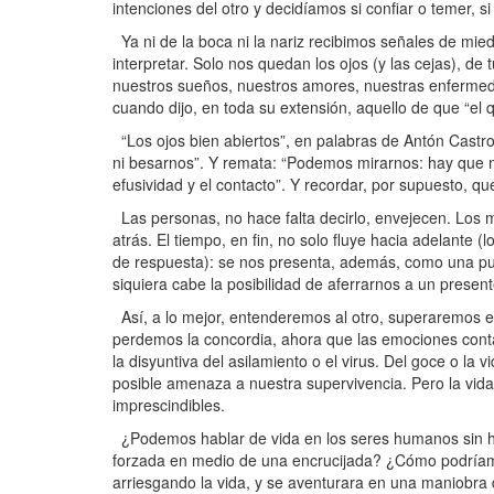
intenciones del otro y decidíamos si confiar o temer, si
Ya ni de la boca ni la nariz recibimos señales de mie
interpretar. Solo nos quedan los ojos (y las cejas), de 
nuestros sueños, nuestros amores, nuestras enfermed
cuando dijo, en toda su extensión, aquello de que “el 
“Los ojos bien abiertos”, en palabras de Antón Castr
ni besarnos”. Y remata: “Podemos mirarnos: hay que mi
efusividad y el contacto”. Y recordar, por supuesto, qu
Las personas, no hace falta decirlo, envejecen. Los 
atrás. El tiempo, en fin, no solo fluye hacia adelante 
de respuesta): se nos presenta, además, como una pue
siquiera cabe la posibilidad de aferrarnos a un prese
Así, a lo mejor, entenderemos al otro, superaremos el
perdemos la concordia, ahora que las emociones cont
la disyuntiva del asilamiento o el virus. Del goce o la
posible amenaza a nuestra supervivencia. Pero la vida
imprescindibles.
¿Podemos hablar de vida en los seres humanos sin hab
forzada en medio de una encrucijada? ¿Cómo podríamo
arriesgando la vida, y se aventurara en una maniobra