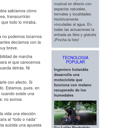
musical en directo con
espacios naturales,
 todos sabíamos cómo
termales y localidades
sea, transcurrirán
históricamente
 que todo lo miraba,
vinculadas al agua. En
todas las actuaciones la
entrada es libre y gratuita
 ya no podemos tocarnos
¡Pincha la foto!
e antes decíamos con la
 muy breve.
ibilidad de marcha
TECNOLOGIA
POPULAR
o para el que carecemos
uarda detrás. Ni
Ingeniero holandés
desarrolla una
motocicleta que
rle con afecto. Si
funciona con metano
do. Estamos, pues, en
recuperado de los
ge cuando existe una
humedales
os: no somos
a vida una elección
ara al “todo o nada”
ta suicida una apuesta
Por
Lolita Piedrahita