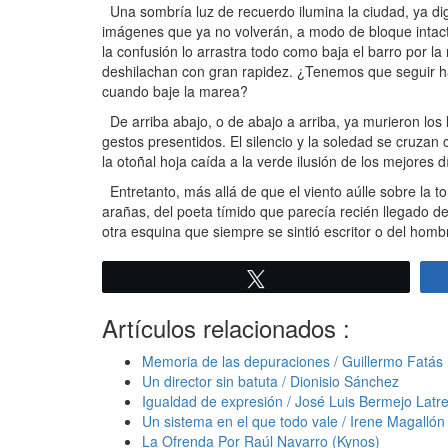
Una sombría luz de recuerdo ilumina la ciudad, ya dig
imágenes que ya no volverán, a modo de bloque intacto
la confusión lo arrastra todo como baja el barro por l
deshilachan con gran rapidez. ¿Tenemos que seguir h
cuando baje la marea?
De arriba abajo, o de abajo a arriba, ya murieron los 
gestos presentidos. El silencio y la soledad se cruza
la otoñal hoja caída a la verde ilusión de los mejores d
Entretanto, más allá de que el viento aúlle sobre la to
arañas, del poeta tímido que parecía recién llegado d
otra esquina que siempre se sintió escritor o del homb
Twittear
Artículos relacionados :
Memoria de las depuraciones / Guillermo Fatás
Un director sin batuta / Dionisio Sánchez
Igualdad de expresión / José Luis Bermejo Latre
Un sistema en el que todo vale / Irene Magallón
La Ofrenda Por Raúl Navarro (Kynos)