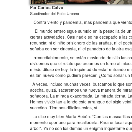
Por
Carlos Calvo
Subdirector del Pollo Urbano
Contra viento y pandemia, más pandemia que viento,
El mundo entero sigue sumido en la pesadilla de un v
ciertas actividades. Casi nadie se ha escapado a las 
renuncia: ni el niño prisionero de las arañas, ni el po
soñaba con ser cineasta, ni el panadero de la otra esq
Irremediablemente, se están moviendo de sitio las cosa
olvidemos que el relato que creamos en torno al miedo 
miedo difuso de hoy, la inquietud de estar entrando e
es tan nuevo como pudiera parecer. ¿Cómo soñar un f
A veces, incluso muchas veces, buscamos lo que somos
acecha, quizá, sacaremos una nueva manera de mirar. 
soñadora. La mirada exacerbada. La mirada tierna. La m
Hemos vivido tan a fondo este arranque del siglo vei
sucedido. Tiempos difíciles estos, sí.
Lo dice muy bien Marta Rebón: “Con las mascarillas ob
momento oportuno para recalibrarla. Para enfocar aqu
árbol”. Ya no son los demás un enigma inquietante que 