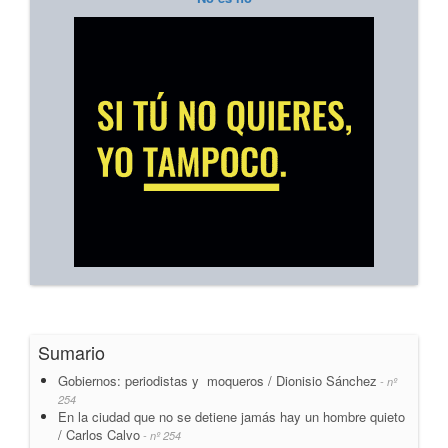
Sumario
Gobiernos: periodistas y moqueros / Dionisio Sánchez
- nº
254
En la ciudad que no se detiene jamás hay un hombre quieto
/ Carlos Calvo
- nº 254