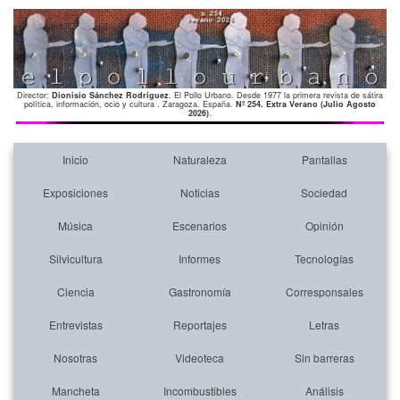
Director:
Dionisio Sánchez Rodríguez
. El Pollo Urbano. Desde 1977 la primera revista de sátira
política, información, ocio y cultura . Zaragoza. España.
Nº 254. Extra Verano (Julio Agosto
2026)
.
Inicio
Naturaleza
Pantallas
Exposiciones
Noticias
Sociedad
Música
Escenarios
Opinión
Silvicultura
Informes
Tecnologías
Ciencia
Gastronomía
Corresponsales
Entrevistas
Reportajes
Letras
Nosotras
Videoteca
Sin barreras
Mancheta
Incombustibles
Análisis