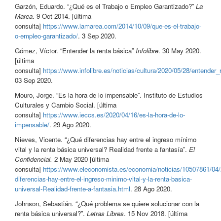
Garzón, Eduardo. “¿Qué es el Trabajo o Empleo Garantizado?”
La
Marea
. 9 Oct 2014. [última
consulta]
https://www.lamarea.com/2014/10/09/que-es-el-trabajo-
o-empleo-garantizado/
. 3 Sep 2020.
Gómez, Víctor. “Entender la renta básica”
Infolibre
. 30 May 2020.
[última
consulta]
https://www.infolibre.es/noticias/cultura/2020/05/28/entende
03 Sep 2020.
Mouro, Jorge. “Es la hora de lo impensable”. Instituto de Estudios
Culturales y Cambio Social. [última
consulta]
https://www.ieccs.es/2020/04/16/es-la-hora-de-lo-
impensable/
. 29 Ago 2020.
Nieves, Vicente. “¿Qué diferencias hay entre el ingreso mínimo
vital y la renta básica universal? Realidad frente a fantasía”.
El
Confidencial.
2 May 2020 [última
consulta]
https://www.eleconomista.es/economia/noticias/10507861/04
diferencias-hay-entre-el-ingreso-minimo-vital-y-la-renta-basica-
universal-Realidad-frente-a-fantasia.html
. 28 Ago 2020.
Johnson, Sebastián. “¿Qué problema se quiere solucionar con la
renta básica universal?”.
Letras Libres
. 15 Nov 2018. [última