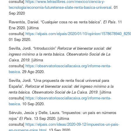
consulta]
https://www.letraslibres.com/mexico/ciencia-y-
tecnologia/economia-futuretense-slate-renta-basica-universal
. 01
Sep 2020
Raventós, Daniel. “Cualquier cosa no es renta básica”.
El País
. 11
Ene 2020. [última
consulta]
https://elpais.com/elpais/2020/01/10/opinion/1578678940_825
01 Sep 2020.
Sevilla, Jordi. “Introducción”
Reforzar el bienestar social: del
ingreso mínimo a la renta básica. Observatorio Social de La
Caixa. 2019
. [última
consulta]
https://observatoriosociallacaixa.org/informe-renta-
basica
. 29 Ago 2020.
Sevilla, Jordi. “Una propuesta de renta fiscal universal para
España”.
Reforzar el bienestar social: del ingreso mínimo a la
renta básica. Observatorio Social de La Caixa. 2019
. [última
consulta]
https://observatoriosociallacaixa.org/informe-renta-
basica
. 10 Sep 2020.
Sérvulo, Jesús y Delle, Laura. “Impuestos: un país en números
rojos”
El País
. 13 Sep 2020. [última
consulta]
https://elpais.com/ideas/2020-09-12/impuestos-un-pais-
en-numeros-rojos.html
. 13 Sep 2020.