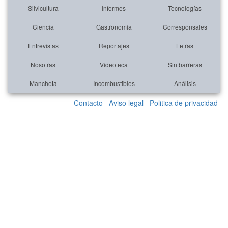
Silvicultura
Informes
Tecnologías
Ciencia
Gastronomía
Corresponsales
Entrevistas
Reportajes
Letras
Nosotras
Videoteca
Sin barreras
Mancheta
Incombustibles
Análisis
Contacto
Aviso legal
Politica de privacidad