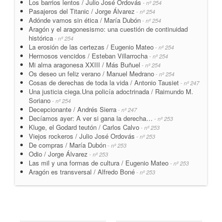
Los barrios lentos / Julio José Ordovás
- nº 254
Pasajeros del Titanic / Jorge Álvarez
- nº 254
Adónde vamos sin ética / María Dubón
- nº 254
Aragón y el aragonesismo: una cuestión de continuidad
histórica
- nº 254
La erosión de las certezas / Eugenio Mateo
- nº 254
Hermosos vencidos / Esteban Villarrocha
- nº 254
Mi alma aragonesa XXIII / Más Buñuel
- nº 254
Os deseo un feliz verano / Manuel Medrano
- nº 254
Cosas de derechas de toda la vida / Antonio Tausiet
- nº 247
Una justicia ciega.Una policía adoctrinada / Raimundo M.
Soriano
- nº 254
Decepcionante / Andrés Sierra
- nº 247
Decíamos ayer: A ver si gana la derecha…
- nº 253
Kluge, el Godard teutón / Carlos Calvo
- nº 253
Viejos rockeros / Julio José Ordovás
- nº 253
De compras / María Dubón
- nº 253
Odio / Jorge Álvarez
- nº 253
Las mil y una formas de cultura / Eugenio Mateo
- nº 253
Aragón es transversal / Alfredo Boné
- nº 253