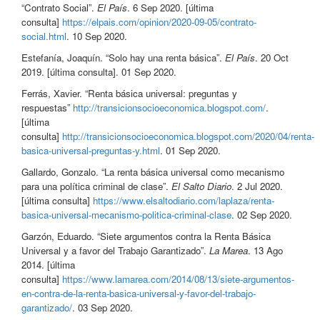
“Contrato Social”.
El País
. 6 Sep 2020. [última
consulta]
https://elpais.com/opinion/2020-09-05/contrato-
social.html
. 10 Sep 2020.
Estefanía, Joaquín. “Solo hay una renta básica”.
El País
. 20 Oct
2019. [última consulta]. 01 Sep 2020.
Ferrás, Xavier. “Renta básica universal: preguntas y
respuestas”
http://transicionsocioeconomica.blogspot.com/
.
[última
consulta]
http://transicionsocioeconomica.blogspot.com/2020/04/renta-
basica-universal-preguntas-y.html
. 01 Sep 2020.
Gallardo, Gonzalo. “La renta básica universal como mecanismo
para una política criminal de clase”.
El Salto Diario
. 2 Jul 2020.
[última consulta]
https://www.elsaltodiario.com/laplaza/renta-
basica-universal-mecanismo-politica-criminal-clase
. 02 Sep 2020.
Garzón, Eduardo. “Siete argumentos contra la Renta Básica
Universal y a favor del Trabajo Garantizado”.
La Marea
. 13 Ago
2014. [última
consulta]
https://www.lamarea.com/2014/08/13/siete-argumentos-
en-contra-de-la-renta-basica-universal-y-favor-del-trabajo-
garantizado/
. 03 Sep 2020.