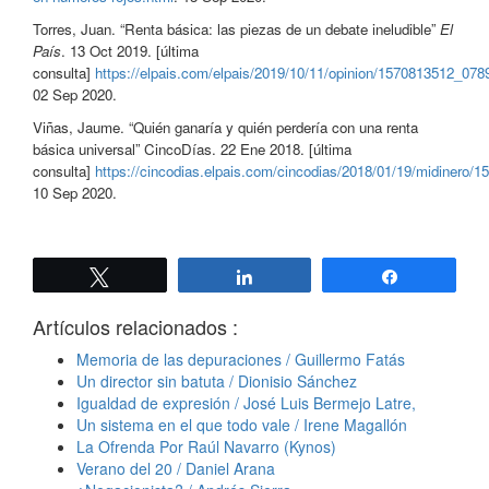
Torres, Juan. “Renta básica: las piezas de un debate ineludible”
El
País
. 13 Oct 2019. [última
consulta]
https://elpais.com/elpais/2019/10/11/opinion/1570813512_078
02 Sep 2020.
Viñas, Jaume. “Quién ganaría y quién perdería con una renta
básica universal” CincoDías. 22 Ene 2018. [última
consulta]
https://cincodias.elpais.com/cincodias/2018/01/19/midinero/
10 Sep 2020.
Twittear
Compartir
Compartir
Artículos relacionados :
Memoria de las depuraciones / Guillermo Fatás
Un director sin batuta / Dionisio Sánchez
Igualdad de expresión / José Luis Bermejo Latre,
Un sistema en el que todo vale / Irene Magallón
La Ofrenda Por Raúl Navarro (Kynos)
Verano del 20 / Daniel Arana