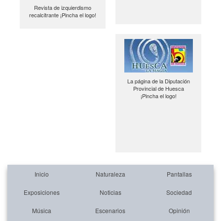
Revista de izquierdismo
recalcitrante ¡Pincha el logo!
La página de la Diputación
Provincial de Huesca
¡Pincha el logo!
Inicio
Naturaleza
Pantallas
Exposiciones
Noticias
Sociedad
Música
Escenarios
Opinión