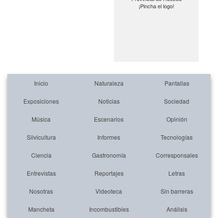
¡Pincha el logo!
Inicio
Naturaleza
Pantallas
Exposiciones
Noticias
Sociedad
Música
Escenarios
Opinión
Silvicultura
Informes
Tecnologías
Ciencia
Gastronomía
Corresponsales
Entrevistas
Reportajes
Letras
Nosotras
Videoteca
Sin barreras
Mancheta
Incombustibles
Análisis