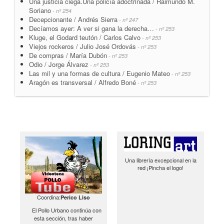
Una justicia ciega.Una policía adoctrinada / Raimundo M.
Soriano
- nº 254
Decepcionante / Andrés Sierra
- nº 247
Decíamos ayer: A ver si gana la derecha…
- nº 253
Kluge, el Godard teutón / Carlos Calvo
- nº 253
Viejos rockeros / Julio José Ordovás
- nº 253
De compras / María Dubón
- nº 253
Odio / Jorge Álvarez
- nº 253
Las mil y una formas de cultura / Eugenio Mateo
- nº 253
Aragón es transversal / Alfredo Boné
- nº 253
Una librería excepcional en la
red ¡Pincha el logo!
Coordina:
Perico Liso
El Pollo Urbano continúa con
esta sección, tras haber