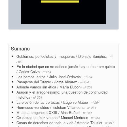
Sumario
Gobiernos: periodistas y moqueros / Dionisio Sánchez
- nº
254
En la ciudad que no se detiene jamás hay un hombre quieto
/ Carlos Calvo
- nº 254
Los barrios lentos / Julio José Ordovás
- nº 254
Pasajeros del Titanic / Jorge Álvarez
- nº 254
Adónde vamos sin ética / María Dubón
- nº 254
Aragón y el aragonesismo: una cuestión de continuidad
histórica
- nº 254
La erosión de las certezas / Eugenio Mateo
- nº 254
Hermosos vencidos / Esteban Villarrocha
- nº 254
Mi alma aragonesa XXIII / Más Buñuel
- nº 254
Os deseo un feliz verano / Manuel Medrano
- nº 254
Cosas de derechas de toda la vida / Antonio Tausiet
- nº 247