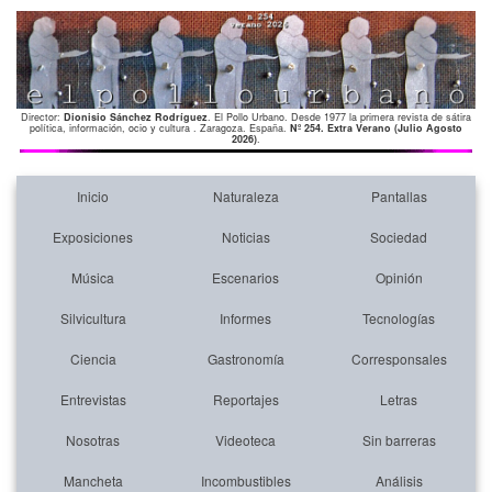
Director:
Dionisio Sánchez Rodríguez
. El Pollo Urbano. Desde 1977 la primera revista de sátira
política, información, ocio y cultura . Zaragoza. España.
Nº 254. Extra Verano (Julio Agosto
2026)
.
Inicio
Naturaleza
Pantallas
Exposiciones
Noticias
Sociedad
Música
Escenarios
Opinión
Silvicultura
Informes
Tecnologías
Ciencia
Gastronomía
Corresponsales
Entrevistas
Reportajes
Letras
Nosotras
Videoteca
Sin barreras
Mancheta
Incombustibles
Análisis