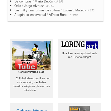
De compras / María Dubón
- nº 253
Odio / Jorge Álvarez
- nº 253
Las mil y una formas de cultura / Eugenio Mateo
- nº 253
Aragón es transversal / Alfredo Boné
- nº 253
Una librería excepcional en la
red ¡Pincha el logo!
Coordina:
Perico Liso
El Pollo Urbano continúa con
esta sección, tras haber
creado variopintas plataformas
televisivas…
Cabeza Woque