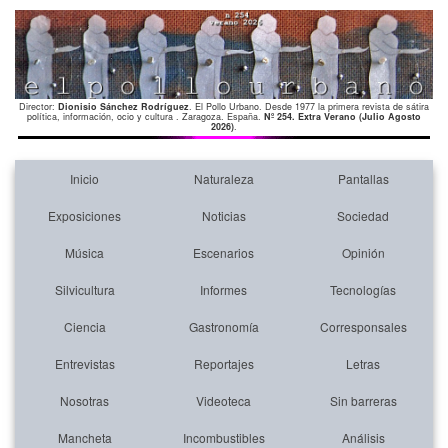
Director:
Dionisio Sánchez Rodríguez
. El Pollo Urbano. Desde 1977 la primera revista de sátira
política, información, ocio y cultura . Zaragoza. España.
Nº 254. Extra Verano (Julio Agosto
2026)
.
Inicio
Naturaleza
Pantallas
Exposiciones
Noticias
Sociedad
Música
Escenarios
Opinión
Silvicultura
Informes
Tecnologías
Ciencia
Gastronomía
Corresponsales
Entrevistas
Reportajes
Letras
Nosotras
Videoteca
Sin barreras
Mancheta
Incombustibles
Análisis