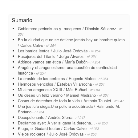
Sumario
Gobiernos: periodistas y moqueros / Dionisio Sánchez
- nº
254
En la ciudad que no se detiene jamás hay un hombre quieto
/ Carlos Calvo
- nº 254
Los barrios lentos / Julio José Ordovás
- nº 254
Pasajeros del Titanic / Jorge Álvarez
- nº 254
Adónde vamos sin ética / María Dubón
- nº 254
Aragón y el aragonesismo: una cuestión de continuidad
histórica
- nº 254
La erosión de las certezas / Eugenio Mateo
- nº 254
Hermosos vencidos / Esteban Villarrocha
- nº 254
Mi alma aragonesa XXIII / Más Buñuel
- nº 254
Os deseo un feliz verano / Manuel Medrano
- nº 254
Cosas de derechas de toda la vida / Antonio Tausiet
- nº 247
Una justicia ciega.Una policía adoctrinada / Raimundo M.
Soriano
- nº 254
Decepcionante / Andrés Sierra
- nº 247
Decíamos ayer: A ver si gana la derecha…
- nº 253
Kluge, el Godard teutón / Carlos Calvo
- nº 253
Viejos rockeros / Julio José Ordovás
- nº 253