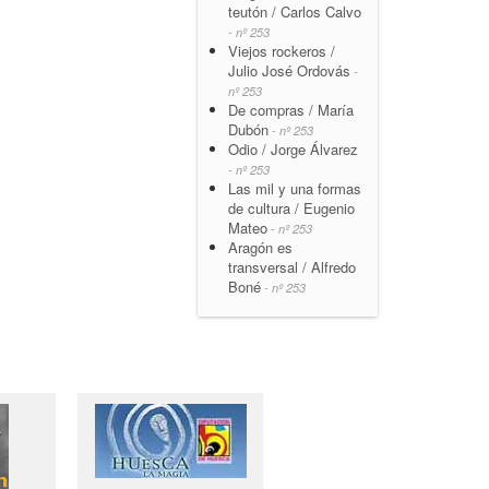
teutón / Carlos Calvo
- nº 253
Viejos rockeros /
Julio José Ordovás
-
nº 253
De compras / María
Dubón
- nº 253
Odio / Jorge Álvarez
- nº 253
Las mil y una formas
de cultura / Eugenio
Mateo
- nº 253
Aragón es
transversal / Alfredo
Boné
- nº 253