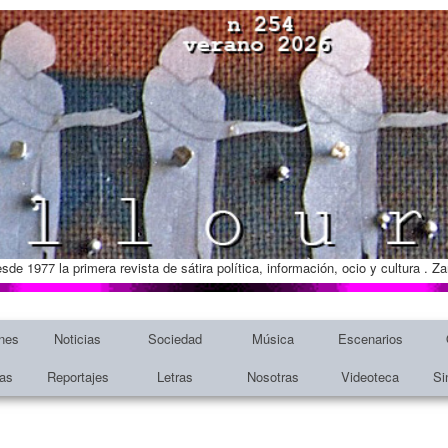
esde 1977 la primera revista de sátira política, información, ocio y cultura . 
nes
Noticias
Sociedad
Música
Escenarios
tas
Reportajes
Letras
Nosotras
Videoteca
Si