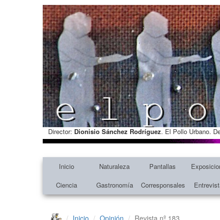
Director:
Dionisio Sánchez Rodríguez
. El Pollo Urbano. D
Inicio
Naturaleza
Pantallas
Exposicio
Ciencia
Gastronomía
Corresponsales
Entrevis
Inicio
Opinión
Revista nº 183