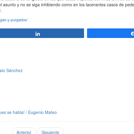
l asunto y no se siga inhibiendo como en los lacerantes casos de pede
.
rgas-y-purgados/
Compartir
isio Sánchez
o
ues se habla! / Eugenio Mateo
Anterior
Siguiente