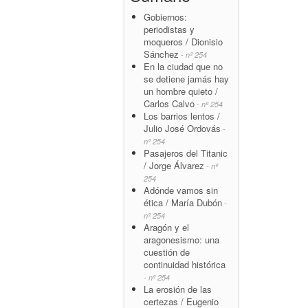
Gobiernos:
periodistas y
moqueros / Dionisio
Sánchez
- nº 254
En la ciudad que no
se detiene jamás hay
un hombre quieto /
Carlos Calvo
- nº 254
Los barrios lentos /
Julio José Ordovás
-
nº 254
Pasajeros del Titanic
/ Jorge Álvarez
- nº
254
Adónde vamos sin
ética / María Dubón
-
nº 254
Aragón y el
aragonesismo: una
cuestión de
continuidad histórica
- nº 254
La erosión de las
certezas / Eugenio