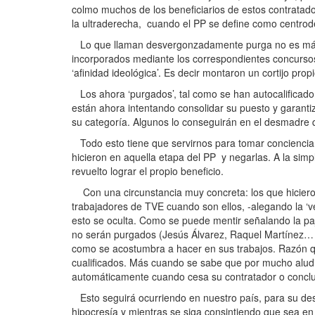
colmo muchos de los beneficiarios de estos contratados
la ultraderecha, cuando el PP se define como centrod
Lo que llaman desvergonzadamente purga no es más qu
incorporados mediante los correspondientes concursos 
‘afinidad ideológica’. Es decir montaron un cortijo pr
Los ahora ‘purgados’, tal como se han autocalificado, 
están ahora intentando consolidar su puesto y garanti
su categoría. Algunos lo conseguirán en el desmadre q
Todo esto tiene que servirnos para tomar conciencia 
hicieron en aquella etapa del PP y negarlas. A la simpl
revuelto lograr el propio beneficio.
Con una circunstancia muy concreta: los que hicieron 
trabajadores de TVE cuando son ellos, -alegando la ‘ve
esto se oculta. Como se puede mentir señalando la paja
no serán purgados (Jesús Álvarez, Raquel Martínez… 
como se acostumbra a hacer en sus trabajos. Razón que
cualificados. Más cuando se sabe que por mucho aludir
automáticamente cuando cesa su contratador o concluy
Esto seguirá ocurriendo en nuestro país, para su desgr
hipocresía y mientras se siga consintiendo que sea en