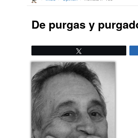
De purgas y purgad
Twittear