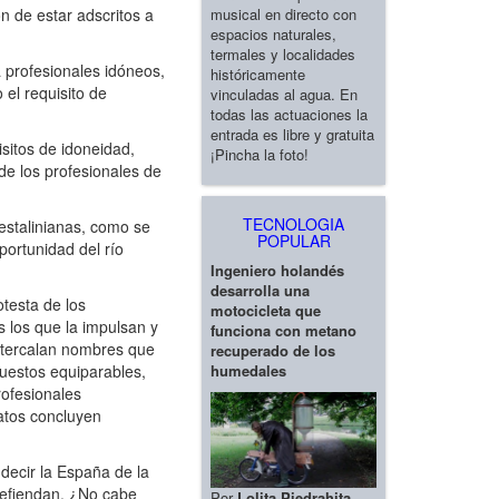
musical en directo con
n de estar adscritos a
espacios naturales,
termales y localidades
profesionales idóneos,
históricamente
el requisito de
vinculadas al agua. En
todas las actuaciones la
entrada es libre y gratuita
isitos de idoneidad,
¡Pincha la foto!
de los profesionales de
TECNOLOGIA
estalinianas, como se
POPULAR
portunidad del río
Ingeniero holandés
desarrolla una
testa de los
motocicleta que
s los que la impulsan y
funciona con metano
intercalan nombres que
recuperado de los
humedales
uestos equiparables,
rofesionales
ratos concluyen
decir la España de la
 defiendan. ¿No cabe
Por
Lolita Piedrahita