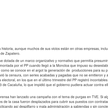
istoria, aunque muchos de sus vicios están en otras empresas, inclu
 de Zapatero.
ue dotada de un marco organizativo y normativo que permitía presumi
ontada por el PP cuando llegó a la Moncloa que impuso su desestabi
a, como se conoce en el argot la generación de producciones para su 
ió la censura, con series acabadas y pagadas que no se emitieron y 
 electoral, en los que en el último trimestre del PP registró incontabl
TV3 de Cacaluña, lo que impidió que el gobierno pudiera actuar contra e
rensa han lanzado una campaña con el tema de purgas en TVE. Si al
ales de la casa fueron desplazados para cubrir sus puestos con contrata
practicando así despilfarro y mala administración a sabiendas y sin conc