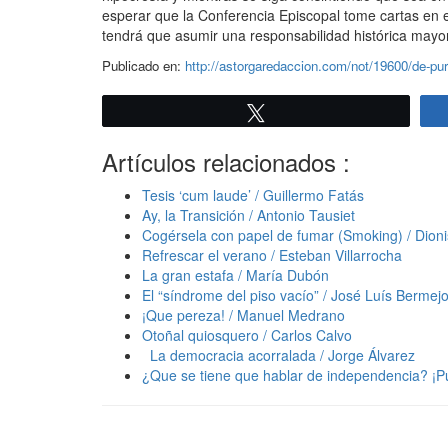
esperar que la Conferencia Episcopal tome cartas en e
tendrá que asumir una responsabilidad histórica mayor
Publicado en:
http://astorgaredaccion.com/not/19600/de-pu
Twittear
Artículos relacionados :
Tesis ‘cum laude’ / Guillermo Fatás
Ay, la Transición / Antonio Tausiet
Cogérsela con papel de fumar (Smoking) / Dion
Refrescar el verano / Esteban Villarrocha
La gran estafa / María Dubón
El “síndrome del piso vacío” / José Luís Bermej
¡Que pereza! / Manuel Medrano
Otoñal quiosquero / Carlos Calvo
La democracia acorralada / Jorge Álvarez
¿Que se tiene que hablar de independencia? ¡P