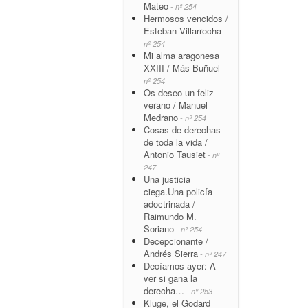
Mateo
- nº 254
Hermosos vencidos /
Esteban Villarrocha
-
nº 254
Mi alma aragonesa
XXIII / Más Buñuel
-
nº 254
Os deseo un feliz
verano / Manuel
Medrano
- nº 254
Cosas de derechas
de toda la vida /
Antonio Tausiet
- nº
247
Una justicia
ciega.Una policía
adoctrinada /
Raimundo M.
Soriano
- nº 254
Decepcionante /
Andrés Sierra
- nº 247
Decíamos ayer: A
ver si gana la
derecha…
- nº 253
Kluge, el Godard