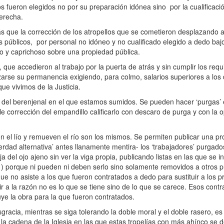
 fueron elegidos no por su preparación idónea sino por la cualificació
erecha.
e la corrección de los atropellos que se cometieron desplazando a 
públicos, por personal no idóneo y no cualificado elegido a dedo bajo 
opio y caprichoso sobre una propiedad pública.
que accedieron al trabajo por la puerta de atrás y sin cumplir los requ
zarse su permanencia exigiendo, para colmo, salarios superiores a los 
ue vivimos de la Justicia.
del berenjenal en el que estamos sumidos. Se pueden hacer ‘purgas’ 
e corrección del empandillo calificarlo con descaro de purga y con la o
el lío y remueven el río son los mismos. Se permiten publicar una pro
rdad alternativa’ antes llanamente mentira- los ‘trabajadores’ purgado
 del ojo ajeno sin ver la viga propia, publicando listas en las que se 
) porque ni pueden ni deben serlo sino solamente removidos a otros p
 no asiste a los que fueron contratados a dedo para sustituir a los p
 a la razón no es lo que se tiene sino de lo que se carece. Esos cont
e la obra para la que fueron contratados.
acia, mientras se siga tolerando la doble moral y el doble rasero, es 
 la cadena de la Iglesia en las que estas tropelías con más ahínco se