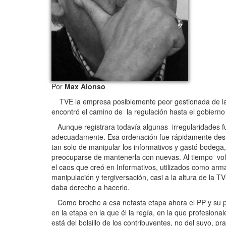
Por
Max Alonso
TVE la empresa posiblemente peor gestionada de la h
encontró el camino de la regulación hasta el gobierno
Aunque registrara todavía algunas irregularidades f
adecuadamente. Esa ordenación fue rápidamente desm
tan solo de manipular los informativos y gastó bodeg
preocuparse de mantenerla con nuevas. Al tiempo volv
el caos que creó en Informativos, utilizados como arma
manipulación y tergiversación, casi a la altura de la 
daba derecho a hacerlo.
Como broche a esa nefasta etapa ahora el PP y su p
en la etapa en la que él la regía, en la que profesion
está del bolsillo de los contribuyentes, no del suyo, 