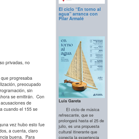
El ciclo “En torno al
agua” arranca con
Pilar Armalé
so privadas, no
r que progresaba
lización, preocupado
programación, sin
ahora se emitirán. Con
Luis Gareta
es acusaciones de
lla cuando el 155 se
El ciclo de música
refrescante, que se
prolongará hasta el 25 de
guna vez hubo esto fue
julio, es una propuesta
dos, a cuenta, claro
cultural itinerante que
iencia buena. Para
conecta la experiencia