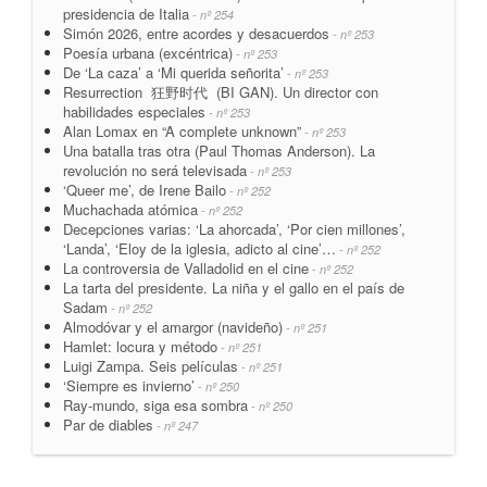
presidencia de Italia
- nº 254
Simón 2026, entre acordes y desacuerdos
- nº 253
Poesía urbana (excéntrica)
- nº 253
De ‘La caza’ a ‘Mi querida señorita’
- nº 253
Resurrection 狂野时代 (BI GAN). Un director con
habilidades especiales
- nº 253
Alan Lomax en “A complete unknown”
- nº 253
Una batalla tras otra (Paul Thomas Anderson). La
revolución no será televisada
- nº 253
‘Queer me’, de Irene Bailo
- nº 252
Muchachada atómica
- nº 252
Decepciones varias: ‘La ahorcada’, ‘Por cien millones’,
‘Landa’, ‘Eloy de la iglesia, adicto al cine’…
- nº 252
La controversia de Valladolid en el cine
- nº 252
La tarta del presidente. La niña y el gallo en el país de
Sadam
- nº 252
Almodóvar y el amargor (navideño)
- nº 251
Hamlet: locura y método
- nº 251
Luigi Zampa. Seis películas
- nº 251
‘Siempre es invierno’
- nº 250
Ray-mundo, siga esa sombra
- nº 250
Par de diables
- nº 247