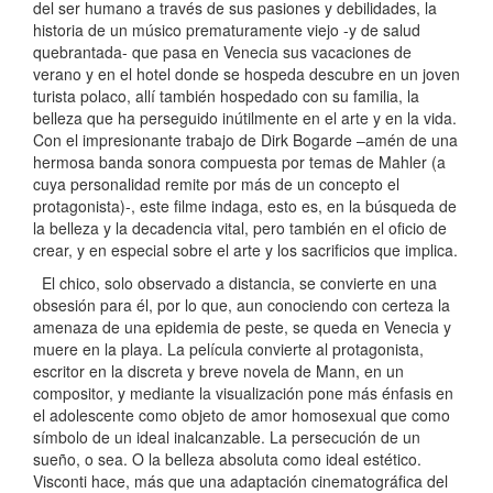
del ser humano a través de sus pasiones y debilidades, la
historia de un músico prematuramente viejo -y de salud
quebrantada- que pasa en Venecia sus vacaciones de
verano y en el hotel donde se hospeda descubre en un joven
turista polaco, allí también hospedado con su familia, la
belleza que ha perseguido inútilmente en el arte y en la vida.
Con el impresionante trabajo de Dirk Bogarde –amén de una
hermosa banda sonora compuesta por temas de Mahler (a
cuya personalidad remite por más de un concepto el
protagonista)-, este filme indaga, esto es, en la búsqueda de
la belleza y la decadencia vital, pero también en el oficio de
crear, y en especial sobre el arte y los sacrificios que implica.
El chico, solo observado a distancia, se convierte en una
obsesión para él, por lo que, aun conociendo con certeza la
amenaza de una epidemia de peste, se queda en Venecia y
muere en la playa. La película convierte al protagonista,
escritor en la discreta y breve novela de Mann, en un
compositor, y mediante la visualización pone más énfasis en
el adolescente como objeto de amor homosexual que como
símbolo de un ideal inalcanzable. La persecución de un
sueño, o sea. O la belleza absoluta como ideal estético.
Visconti hace, más que una adaptación cinematográfica del