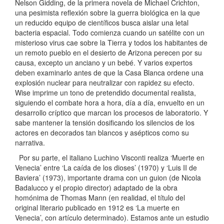
Nelson Gidding, de la primera novela de Michael Crichton,
una pesimista reflexión sobre la guerra biológica en la que
un reducido equipo de científicos busca aislar una letal
bacteria espacial. Todo comienza cuando un satélite con un
misterioso virus cae sobre la Tierra y todos los habitantes de
un remoto pueblo en el desierto de Arizona perecen por su
causa, excepto un anciano y un bebé. Y varios expertos
deben examinarlo antes de que la Casa Blanca ordene una
explosión nuclear para neutralizar con rapidez su efecto.
Wise imprime un tono de pretendido documental realista,
siguiendo el combate hora a hora, día a día, envuelto en un
desarrollo críptico que marcan los procesos de laboratorio. Y
sabe mantener la tensión dosificando los silencios de los
actores en decorados tan blancos y asépticos como su
narrativa.
Por su parte, el italiano Luchino Visconti realiza ‘Muerte en
Venecia’ entre ‘La caída de los dioses’ (1970) y ‘Luis II de
Baviera’ (1973), importante drama con un guion (de Nicola
Badalucco y el propio director) adaptado de la obra
homónima de Thomas Mann (en realidad, el título del
original literario publicado en 1912 es ‘La muerte en
Venecia’, con artículo determinado). Estamos ante un estudio