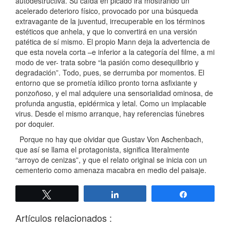
autodestructiva. Su caída en picado irá mostrando un
acelerado deterioro físico, provocado por una búsqueda
extravagante de la juventud, irrecuperable en los términos
estéticos que anhela, y que lo convertirá en una versión
patética de sí mismo. El propio Mann deja la advertencia de
que esta novela corta –e inferior a la categoría del filme, a mi
modo de ver- trata sobre “la pasión como desequilibrio y
degradación”. Todo, pues, se derrumba por momentos. El
entorno que se prometía idílico pronto torna asfixiante y
ponzoñoso, y el mal adquiere una sensorialidad ominosa, de
profunda angustia, epidérmica y letal. Como un implacable
virus. Desde el mismo arranque, hay referencias fúnebres
por doquier.
Porque no hay que olvidar que Gustav Von Aschenbach,
que así se llama el protagonista, significa literalmente
“arroyo de cenizas”, y que el relato original se inicia con un
cementerio como amenaza macabra en medio del paisaje.
Twittear
Compartir
Compartir
Artículos relacionados :