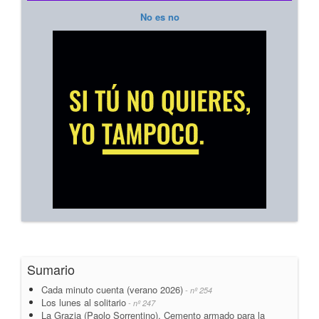
No es no
Sumario
Cada minuto cuenta (verano 2026)
- nº 254
Los lunes al solitario
- nº 247
La Grazia (Paolo Sorrentino). Cemento armado para la