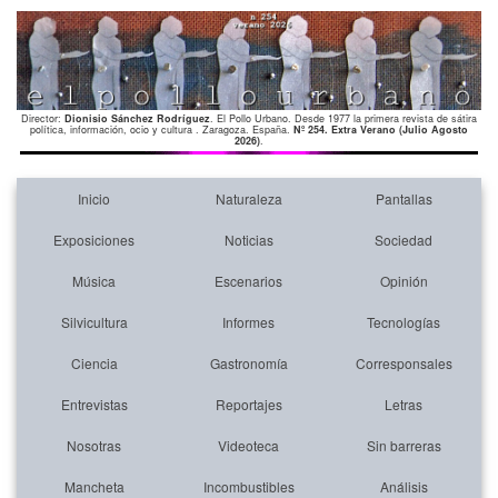
Director:
Dionisio Sánchez Rodríguez
. El Pollo Urbano. Desde 1977 la primera revista de sátira
política, información, ocio y cultura . Zaragoza. España.
Nº 254. Extra Verano (Julio Agosto
2026)
.
Inicio
Naturaleza
Pantallas
Exposiciones
Noticias
Sociedad
Música
Escenarios
Opinión
Silvicultura
Informes
Tecnologías
Ciencia
Gastronomía
Corresponsales
Entrevistas
Reportajes
Letras
Nosotras
Videoteca
Sin barreras
Mancheta
Incombustibles
Análisis