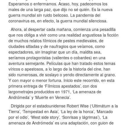
Esperamos o enfermamos. Acaso, hoy, padecemos los
males de una larga paz, que dijo no sé quién. Es la nueva
guerra mundial sin ruido belicoso. La pandemia del
coronavirus es, en efecto, la guerra mundial silenciosa.
Ahora, al despertar cada mañana, comienza una pesadilla
que nos obliga a vivir como una realidad angustiosa la ficción
de muchos relatos fílmicos de pestes medievales, de
ciudades sitiadas y de naufragios que veíamos, como
espectadores, sin imaginar que un día, maldita sea,
seríamos protagonistas (valientes o cobardes) en una
aventura semejante. Películas que han tratado estos temas
víricos o apestosos, a lo largo de la historia del cine, han
sido numerosas, de soslayo o yendo directamente al grano.
Y con mayor o menor fortuna. Inicio este recorrido, en esta
primera entrega de ‘Fílmicos apestados’, con dos
largometrajes producidos en 1971, ‘La amenaza de
Andrómeda’ y ‘Muerte en Venecia’.
Dirigida por el estadounidense Robert Wise (‘Ultimátum a la
Tierra’, ‘Tempestad en Asia’, ‘La ley de la horca’, ‘Marcado
por el odio’, ‘West side story’, ‘Sonrisas y lágrimas’), ‘La
amenaza de Andrómeda’ es una adaptación, con guion de