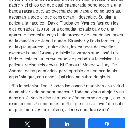
padre y el chico del que está enamorada pertenecen a una
banda racista que, aprovechando su trabajo como taxistas,
asesinan a todo el que consideran indeseable. Su última
película la hace con David Trueba en ‘Vivir es fácil con los
ojos cerrados’ (2013), una comedia nostálgica y de una
aparente modestia, cuyo título procede de una de las frases
de la canción de John Lennon ‘Strawberry fields forever’, y
en la que aparecen, entre otros, los cameos del escritor
oscense Ismael Grasa y el bibliófilo zaragozano José Luis
Melero, este en un breve papel de periodista televisivo. La
película recibe seis goyas. Ni Grasa ni Melero –ni, ay, De
Andrés- salen premiados, para oprobio de una academia
española que, con esas injusticias, se cubre de gloria.
“En la estación final, / todas las cosas / muestran / su virtud
de cambiar, / de no permanecer. / Todo se viene abajo / y se
despide. / “Nos lo dice el mundo: / Ya no eres de aquí, / no te
reconocemos / como nuestro. /Lo que creíste tuyo / era solo
un préstamo. / Ahora mismo, / tienes que devolverlo”.
Twittear
Compartir
Compartir