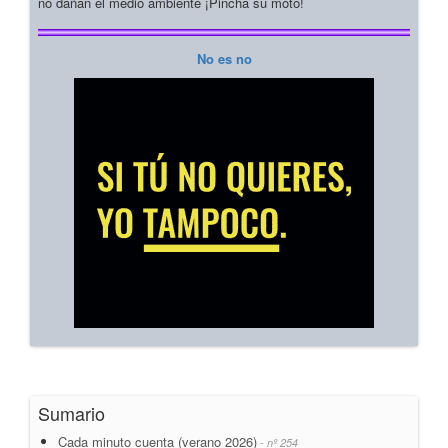
no dañan el medio ambiente ¡Pincha su moto!
No es no
Sumario
Cada minuto cuenta (verano 2026)
- nº 254