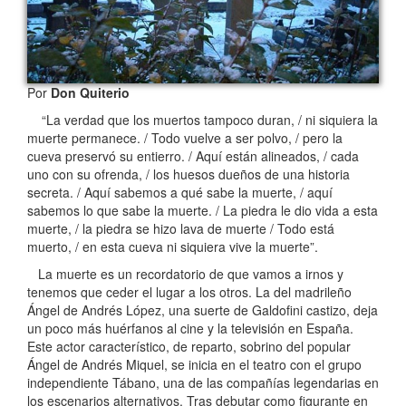
Por
Don Quiterio
“La verdad que los muertos tampoco duran, / ni siquiera la
muerte permanece. / Todo vuelve a ser polvo, / pero la
cueva preservó su entierro. / Aquí están alineados, / cada
uno con su ofrenda, / los huesos dueños de una historia
secreta. / Aquí sabemos a qué sabe la muerte, / aquí
sabemos lo que sabe la muerte. / La piedra le dio vida a esta
muerte, / la piedra se hizo lava de muerte / Todo está
muerto, / en esta cueva ni siquiera vive la muerte”.
La muerte es un recordatorio de que vamos a irnos y
tenemos que ceder el lugar a los otros. La del madrileño
Ángel de Andrés López, una suerte de Galdofini castizo, deja
un poco más huérfanos al cine y la televisión en España.
Este actor característico, de reparto, sobrino del popular
Ángel de Andrés Miquel, se inicia en el teatro con el grupo
independiente Tábano, una de las compañías legendarias en
los escenarios alternativos. Tras debutar como figurante en