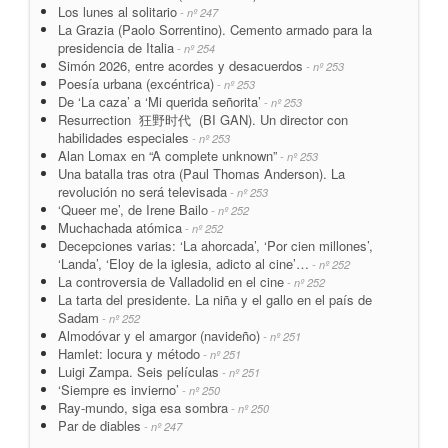
Los lunes al solitario
- nº 247
La Grazia (Paolo Sorrentino). Cemento armado para la
presidencia de Italia
- nº 254
Simón 2026, entre acordes y desacuerdos
- nº 253
Poesía urbana (excéntrica)
- nº 253
De ‘La caza’ a ‘Mi querida señorita’
- nº 253
Resurrection 狂野时代 (BI GAN). Un director con
habilidades especiales
- nº 253
Alan Lomax en “A complete unknown”
- nº 253
Una batalla tras otra (Paul Thomas Anderson). La
revolución no será televisada
- nº 253
‘Queer me’, de Irene Bailo
- nº 252
Muchachada atómica
- nº 252
Decepciones varias: ‘La ahorcada’, ‘Por cien millones’,
‘Landa’, ‘Eloy de la iglesia, adicto al cine’…
- nº 252
La controversia de Valladolid en el cine
- nº 252
La tarta del presidente. La niña y el gallo en el país de
Sadam
- nº 252
Almodóvar y el amargor (navideño)
- nº 251
Hamlet: locura y método
- nº 251
Luigi Zampa. Seis películas
- nº 251
‘Siempre es invierno’
- nº 250
Ray-mundo, siga esa sombra
- nº 250
Par de diables
- nº 247