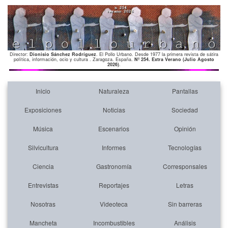
Director:
Dionisio Sánchez Rodríguez
. El Pollo Urbano. Desde 1977 la primera revista de sátira
política, información, ocio y cultura . Zaragoza. España.
Nº 254. Extra Verano (Julio Agosto
2026)
.
Inicio
Naturaleza
Pantallas
Exposiciones
Noticias
Sociedad
Música
Escenarios
Opinión
Silvicultura
Informes
Tecnologías
Ciencia
Gastronomía
Corresponsales
Entrevistas
Reportajes
Letras
Nosotras
Videoteca
Sin barreras
Mancheta
Incombustibles
Análisis