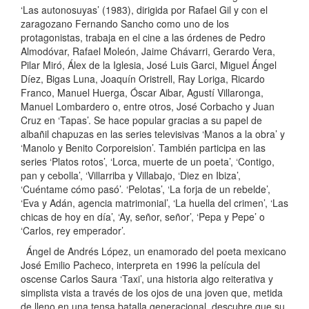
‘Las autonosuyas’ (1983), dirigida por Rafael Gil y con el
zaragozano Fernando Sancho como uno de los
protagonistas, trabaja en el cine a las órdenes de Pedro
Almodóvar, Rafael Moleón, Jaime Chávarri, Gerardo Vera,
Pilar Miró, Álex de la Iglesia, José Luis Garci, Miguel Ángel
Díez, Bigas Luna, Joaquín Oristrell, Ray Loriga, Ricardo
Franco, Manuel Huerga, Óscar Aibar, Agustí Villaronga,
Manuel Lombardero o, entre otros, José Corbacho y Juan
Cruz en ‘Tapas’. Se hace popular gracias a su papel de
albañil chapuzas en las series televisivas ‘Manos a la obra’ y
‘Manolo y Benito Corporeision’. También participa en las
series ‘Platos rotos’, ‘Lorca, muerte de un poeta’, ‘Contigo,
pan y cebolla’, ‘Villarriba y Villabajo, ‘Diez en Ibiza’,
‘Cuéntame cómo pasó’. ‘Pelotas’, ‘La forja de un rebelde’,
‘Eva y Adán, agencia matrimonial’, ‘La huella del crimen’, ‘Las
chicas de hoy en día’, ‘Ay, señor, señor’, ‘Pepa y Pepe’ o
‘Carlos, rey emperador’.
Ángel de Andrés López, un enamorado del poeta mexicano
José Emilio Pacheco, interpreta en 1996 la película del
oscense Carlos Saura ‘Taxi’, una historia algo reiterativa y
simplista vista a través de los ojos de una joven que, metida
de lleno en una tensa batalla generacional, descubre que su