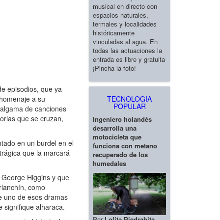
musical en directo con
espacios naturales,
termales y localidades
históricamente
vinculadas al agua. En
todas las actuaciones la
entrada es libre y gratuita
¡Pincha la foto!
de episodios, que ya
TECNOLOGIA
e homenaje a su
POPULAR
 amalgama de canciones
orias que se cruzan,
Ingeniero holandés
desarrolla una
motocicleta que
ntado en un burdel en el
funciona con metano
 trágica que la marcará
recuperado de los
humedales
 George Higgins y que
arlanchín, como
nte uno de esos dramas
 signifique alharaca.
Por
Lolita Piedrahita