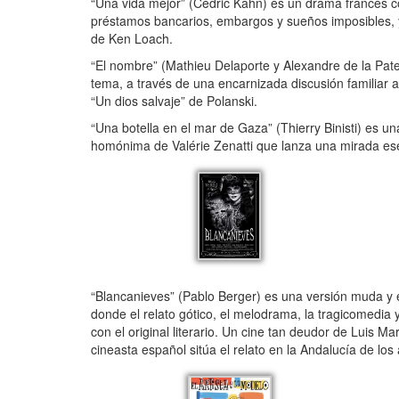
“Una vida mejor” (Cédric Kahn) es un drama francés con
préstamos bancarios, embargos y sueños imposibles, y 
de Ken Loach.
“El nombre” (Mathieu Delaporte y Alexandre de la Patel
tema, a través de una encarnizada discusión familiar 
“Un dios salvaje” de Polanski.
“Una botella en el mar de Gaza” (Thierry Binisti) es u
homónima de Valérie Zenatti que lanza una mirada esen
“Blancanieves” (Pablo Berger) es una versión muda y e
donde el relato gótico, el melodrama, la tragicomedia y
con el original literario. Un cine tan deudor de Luis
cineasta español sitúa el relato en la Andalucía de los