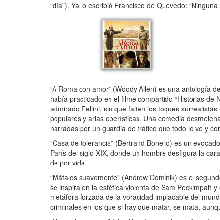
“día”). Ya lo escribió Francisco de Quevedo: “Ninguna 
“A Roma con amor” (Woody Allen) es una antología del 
había practicado en el filme compartido “Historias d
admirado Fellini, sin que falten los toques surrealist
populares y arias operísticas. Una comedia desmelenad
narradas por un guardia de tráfico que todo lo ve y c
“Casa de tolerancia” (Bertrand Bonello) es un evocado
París del siglo XIX, donde un hombre desfigura la cara 
de por vida.
“Mátalos suavemente” (Andrew Dominik) es el segundo
se inspira en la estética violenta de Sam Peckimpah y 
metáfora forzada de la voracidad implacable del mund
criminales en los que si hay que matar, se mata, aunqu