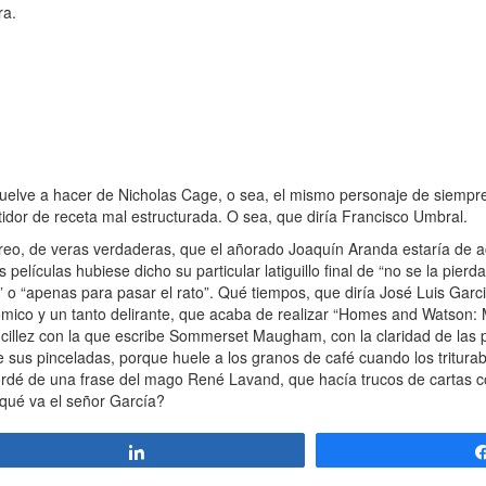
ra.
uelve a hacer de Nicholas Cage, o sea, el mismo personaje de siempre
idor de receta mal estructurada. O sea, que diría Francisco Umbral.
 creo, de veras verdaderas, que el añorado Joaquín Aranda estaría de 
películas hubiese dicho su particular latiguillo final de “no se la pierda
” o “apenas para pasar el rato”. Qué tiempos, que diría José Luis Garci
ómico y un tanto delirante, que acaba de realizar “Homes and Watson: 
sencillez con la que escribe Sommerset Maugham, con la claridad de las
us pinceladas, porque huele a los granos de café cuando los trituraba
e acordé de una frase del mago René Lavand, que hacía trucos de cartas
 qué va el señor García?
Compartir