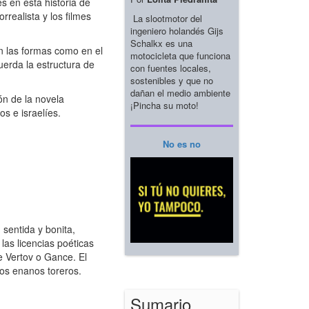
s en esta historia de
realista y los filmes
La slootmotor del
ingeniero holandés Gijs
Schalkx es una
en las formas como en el
motocicleta que funciona
uerda la estructura de
con fuentes locales,
sostenibles y que no
dañan el medio ambiente
ón de la novela
¡Pincha su moto!
s e israelíes.
No es no
sentida y bonita,
las licencias poéticas
e Vertov o Gance. El
nos enanos toreros.
Sumario