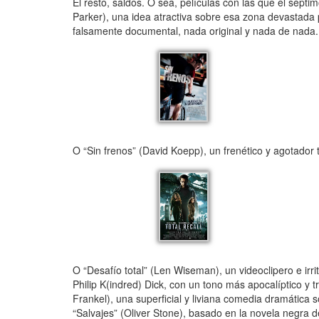
El resto, saldos. O sea, películas con las que el sépt
Parker), una idea atractiva sobre esa zona devastada p
falsamente documental, nada original y nada de nada.
O “Sin frenos” (David Koepp), un frenético y agotador t
O “Desafío total” (Len Wiseman), un videoclipero e ir
Philip K(indred) Dick, con un tono más apocalíptico y t
Frankel), una superficial y liviana comedia dramática 
“Salvajes” (Oliver Stone), basado en la novela negra de