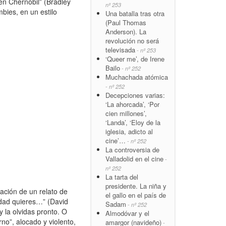
 en Chernóbil” (Bradley
nº 253
bies, en un estilo
Una batalla tras otra
(Paul Thomas
Anderson). La
revolución no será
televisada
- nº 253
‘Queer me’, de Irene
Bailo
- nº 252
Muchachada atómica
- nº 252
Decepciones varias:
‘La ahorcada’, ‘Por
cien millones’,
‘Landa’, ‘Eloy de la
iglesia, adicto al
cine’…
- nº 252
La controversia de
Valladolid en el cine
-
nº 252
La tarta del
presidente. La niña y
ación de un relato de
el gallo en el país de
erdad quieres…” (David
Sadam
- nº 252
 la olvidas pronto. O
Almodóvar y el
no”, alocado y violento,
amargor (navideño)
-