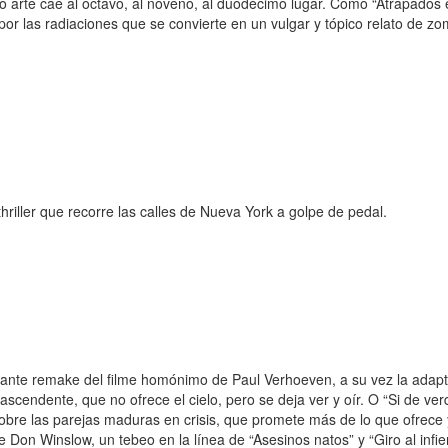
imo arte cae al octavo, al noveno, al duodécimo lugar. Como “Atrapados
or las radiaciones que se convierte en un vulgar y tópico relato de zom
hriller que recorre las calles de Nueva York a golpe de pedal.
ritante remake del filme homónimo de Paul Verhoeven, a su vez la adapt
rascendente, que no ofrece el cielo, pero se deja ver y oír. O “Si de v
sobre las parejas maduras en crisis, que promete más de lo que ofrece y
 Don Winslow, un tebeo en la línea de “Asesinos natos” y “Giro al infier