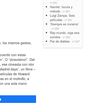
nº 251
Hamlet: locura y
método
- nº 251
Luigi Zampa. Seis
películas
- nº 251
‘Siempre es invierno’
- nº 250
Ray-mundo, siga esa
sombra
- nº 250
Par de diables
- nº 247
, los mismos gestos,
acuerdo con estas
n”. O “¡bravísimo!”. Del
, ese cineasta con olor
Madrid days”, un filme –
 películas de Howard
s en el molinillo, a
 con una sola mano
Compartir