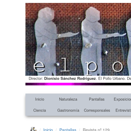
Director:
Dionisio Sánchez Rodríguez
. El Pollo Urbano. D
Inicio
Naturaleza
Pantallas
Exposicio
Ciencia
Gastronomía
Corresponsales
Entrevis
Inicio
Pantallas
Revista nº 129