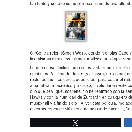
tan tonto y sencillo como el mecanismo de una alfomb
O “Contrarreloj” (Simon West), donde Nicholas Cage v
las mismas caras, los mismos matices, un simple repet
Lo que cansa, incluso sofoca, es tanta repetición. Yo
opiniones. A mi modo de ver (y al suyo), de las mejores 
resto, de las mediocres, aquello de “para pasar el rato
a naftalina, anacrónico y moroso, involuntariamente c
o lo que sea- que, sostiene, “lo he realizado con la 
Hawks y con la humildad de Zurbarán en cualquiera de s
music-hall y a fin de siglo”. Al ver esta película, m
mientras repetía: “Más lento no se puede hacer”. ¿De
Twittear