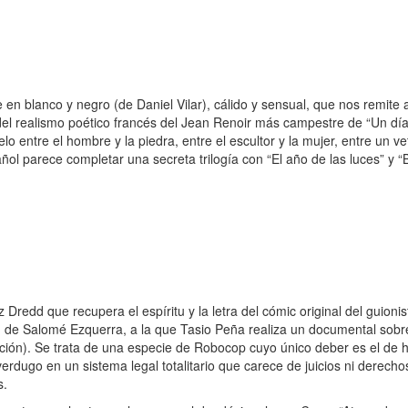
e en blanco y negro (de Daniel Vilar), cálido y sensual, que nos remite 
del realismo poético francés del Jean Renoir más campestre de “Un dí
lo entre el hombre y la piedra, entre el escultor y la mujer, entre un v
ñol parece completar una secreta trilogía con “El año de las luces” y “
 Dredd que recupera el espíritu y la letra del cómic original del guioni
o, de Salomé Ezquerra, a la que Tasio Peña realiza un documental sobre
ión). Se trata de una especie de Robocop cuyo único deber es el de ha
verdugo en un sistema legal totalitario que carece de juicios ni derech
s.