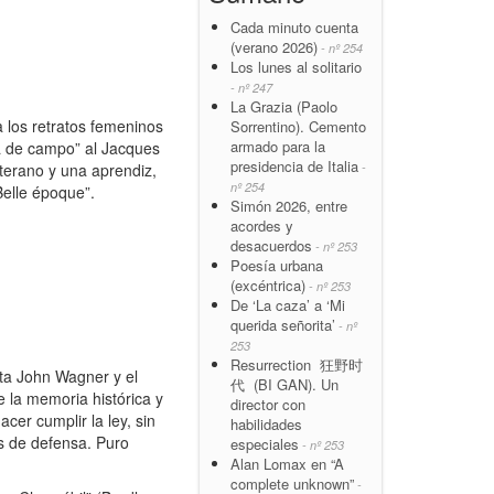
Cada minuto cuenta
(verano 2026)
- nº 254
Los lunes al solitario
- nº 247
La Grazia (Paolo
a los retratos femeninos
Sorrentino). Cemento
armado para la
a de campo” al Jacques
presidencia de Italia
eterano y una aprendiz,
-
nº 254
Belle époque”.
Simón 2026, entre
acordes y
desacuerdos
- nº 253
Poesía urbana
(excéntrica)
- nº 253
De ‘La caza’ a ‘Mi
querida señorita’
- nº
253
Resurrection 狂野时
sta John Wagner y el
代 (BI GAN). Un
 la memoria histórica y
director con
cer cumplir la ley, sin
habilidades
os de defensa. Puro
especiales
- nº 253
Alan Lomax en “A
complete unknown”
-