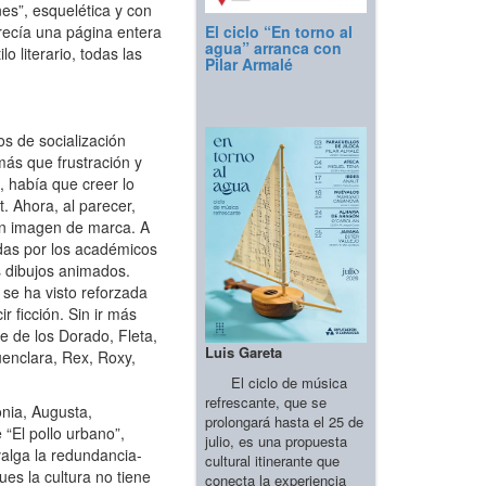
es”, esquelética y con
El ciclo “En torno al
frecía una página entera
agua” arranca con
 literario, todas las
Pilar Armalé
os de socialización
ás que frustración y
 había que creer lo
. Ahora, al parecer,
 en imagen de marca. A
cidas por los académicos
s dibujos animados.
se ha visto reforzada
 ficción. Sin ir más
e de los Dorado, Fleta,
Luis Gareta
uenclara, Rex, Roxy,
El ciclo de música
refrescante, que se
onia, Augusta,
prolongará hasta el 25 de
 “El pollo urbano”,
julio, es una propuesta
valga la redundancia-
cultural itinerante que
es la cultura no tiene
conecta la experiencia