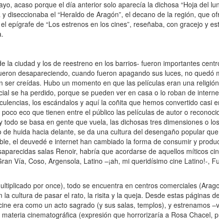
, acaso porque el día anterior solo aparecía la dichosa “Hoja del lun
 y diseccionaba el “Heraldo de Aragón”, el decano de la región, que o
 epígrafe de “Los estrenos en los cines”, reseñaba, con gracejo y estilo
a.
e la ciudad y los de reestreno en los barrios- fueron importantes centr
 fueron desapareciendo, cuando fueron apagando sus luces, no quedó m
 ser creídas. Hubo un momento en que las películas eran una religión,
cial se ha perdido, porque se pueden ver en casa o lo roban de internet
uculencias, los escándalos y aquí la coñita que hemos convertido casi
el poco eco que tienen entre el público las películas de autor o recono
 y todo se basa en gente que vuela, las dichosas tres dimensiones o lo
 de huida hacia delante, se da una cultura del desengaño popular que 
ble, el deuvedé e internet han cambiado la forma de consumir y producir
saparecidas salas Renoir, habría que acordarse de aquellos míticos cin
Gran Vía, Coso, Argensola, Latino –¡ah, mi queridísimo cine Latino!-, F
 multiplicado por once), todo se encuentra en centros comerciales (Arag
la cultura de pasar el rato, la risita y la queja. Desde estas páginas de
l cine era como un acto sagrado (y sus salas, templos), y estrenamos –
materia cinematográfica (expresión que horrorizaría a Rosa Chacel, pu