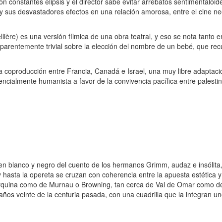
 constantes elipsis y el director sabe evitar arrebatos sentimentaloide
sus desvastadores efectos en una relación amorosa, entre el cine neor
lière) es una versión fílmica de una obra teatral, y eso se nota tanto 
aparentemente trivial sobre la elección del nombre de un bebé, que rec
na coproducción entre Francia, Canadá e Israel, una muy libre adaptaci
cialmente humanista a favor de la convivencia pacífica entre palestino
n blanco y negro del cuento de los hermanos Grimm, audaz e insólita, 
 hasta la opereta se cruzan con coherencia entre la apuesta estética y 
 Marquina como de Murnau o Browning, tan cerca de Val de Omar como d
 años veinte de la centuria pasada, con una cuadrilla que la integran u