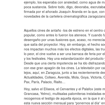
ejemplo, los esperaba con ansiedad, como agua de mayo
poca sustancia. Sobre todo, digo, devoraba, escrutaba
firmada por el añorado Joaquín Aranda en la que, con el
novedades de la cartelera cinematográfica zaragozan
Aquellos cines de antaño -los de estreno en el centro d
popular, como antes lo fueron los ateneos. Y cuando
desengaño por unas ilusiones que, acaso, no merecían
que salía del proyector. Hoy, sin embargo, el hecho so
nos impactan muchos más los efectos digitales, las tr
lo peor, el cine vuelve a ser una barraca de feria por 
y los festivales. Hay una estandarización del producto
Desde que una cierta impotencia se ha ido disfrazando
con ese gran apagón de los cines. La televisión por ca
lejos, aquí, en Zaragoza, junto a las recientemente de
Actualidades, Coliseo, Avenida, Mola, Goya, Victoria, 
Pax, París, Palacio, Rialto…
Hoy, salvo el Elíseos, el Cervantes y el Palafox (este
Grancasa, Yelmo), multisalas palomiteras instaladas en 
recogemos el testigo de aquella época, en la que ir a
esta nueva sección mensual para “ponernos al día” en 