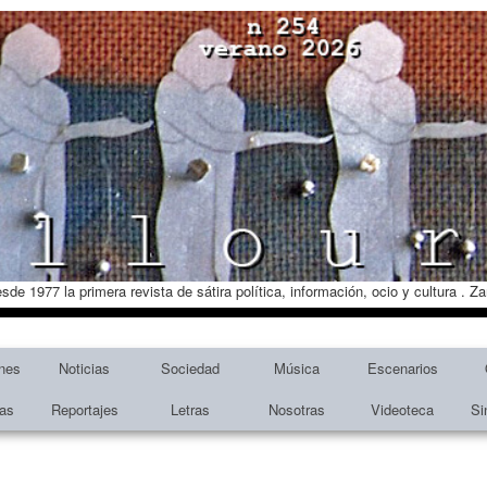
esde 1977 la primera revista de sátira política, información, ocio y cultura . 
nes
Noticias
Sociedad
Música
Escenarios
tas
Reportajes
Letras
Nosotras
Videoteca
Si