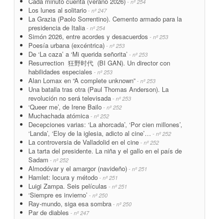
Cada minuto cuenta (verano 2026)
- nº 254
Los lunes al solitario
- nº 247
La Grazia (Paolo Sorrentino). Cemento armado para la
presidencia de Italia
- nº 254
Simón 2026, entre acordes y desacuerdos
- nº 253
Poesía urbana (excéntrica)
- nº 253
De ‘La caza’ a ‘Mi querida señorita’
- nº 253
Resurrection 狂野时代 (BI GAN). Un director con
habilidades especiales
- nº 253
Alan Lomax en “A complete unknown”
- nº 253
Una batalla tras otra (Paul Thomas Anderson). La
revolución no será televisada
- nº 253
‘Queer me’, de Irene Bailo
- nº 252
Muchachada atómica
- nº 252
Decepciones varias: ‘La ahorcada’, ‘Por cien millones’,
‘Landa’, ‘Eloy de la iglesia, adicto al cine’…
- nº 252
La controversia de Valladolid en el cine
- nº 252
La tarta del presidente. La niña y el gallo en el país de
Sadam
- nº 252
Almodóvar y el amargor (navideño)
- nº 251
Hamlet: locura y método
- nº 251
Luigi Zampa. Seis películas
- nº 251
‘Siempre es invierno’
- nº 250
Ray-mundo, siga esa sombra
- nº 250
Par de diables
- nº 247