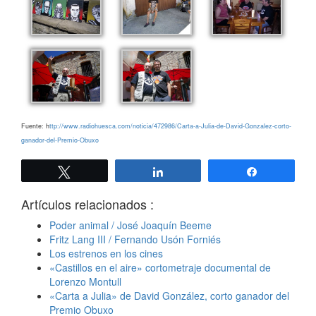
Fuente: h
ttp://www.radiohuesca.com/noticia/472986/Carta-a-Julia-de-David-Gonzalez-corto-
ganador-del-Premio-Obuxo
Twittear
Compartir
Compartir
Artículos relacionados :
Poder animal / José Joaquín Beeme
Fritz Lang III / Fernando Usón Forniés
Los estrenos en los cines
«Castillos en el aire» cortometraje documental de
Lorenzo Montull
«Carta a Julia» de David González, corto ganador del
Premio Obuxo