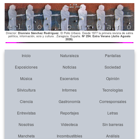
Director:
Dionisio Sánchez Rodríguez
. El Pollo Urbano. Desde 1977 la primera revista de sátira
política, información, ocio y cultura . Zaragoza. España.
Nº 254. Extra Verano (Julio Agosto
2026)
.
Inicio
Naturaleza
Pantallas
Exposiciones
Noticias
Sociedad
Música
Escenarios
Opinión
Silvicultura
Informes
Tecnologías
Ciencia
Gastronomía
Corresponsales
Entrevistas
Reportajes
Letras
Nosotras
Videoteca
Sin barreras
Mancheta
Incombustibles
Análisis