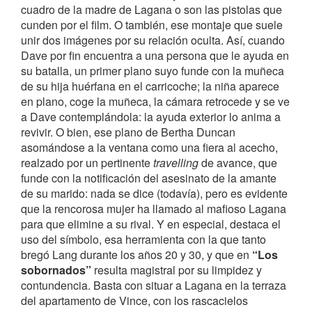
cuadro de la madre de Lagana o son las pistolas que
cunden por el film. O también, ese montaje que suele
unir dos imágenes por su relación oculta. Así, cuando
Dave por fin encuentra a una persona que le ayuda en
su batalla, un primer plano suyo funde con la muñeca
de su hija huérfana en el carricoche; la niña aparece
en plano, coge la muñeca, la cámara retrocede y se ve
a Dave contemplándola: la ayuda exterior lo anima a
revivir. O bien, ese plano de Bertha Duncan
asomándose a la ventana como una fiera al acecho,
realzado por un pertinente
travelling
de avance, que
funde con la notificación del asesinato de la amante
de su marido: nada se dice (todavía), pero es evidente
que la rencorosa mujer ha llamado al mafioso Lagana
para que elimine a su rival. Y en especial, destaca el
uso del símbolo, esa herramienta con la que tanto
bregó Lang durante los años 20 y 30, y que en
“Los
sobornados”
resulta magistral por su limpidez y
contundencia. Basta con situar a Lagana en la terraza
del apartamento de Vince, con los rascacielos