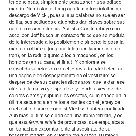
tendenciosas, simplemente para zaherir a su odiado
marido. No obstante, Lang aporta ciertos detalles en
descargo de Vicki, pues si sus palabras no suelen ser
de fiar, sus actitudes o atuendos dan claves sobre sus
auténticos sentimientos. Así, si a Carl lo rehúye con
asco, con Jeff busca un contacto físico que se modula
de lo interesado a lo posiblemente sincero: le posa la
mano en el brazo (un poco intempestivamente, en el
tren), en la rodilla (junto a los almacenes), en los
hombros (en su casa, al final). Y conforme se
consolida su relación con el ferroviario, Vicki efectúa
una especie de despojamiento en el vestuario: se
desprende de sus característicos aros, que le dan ese
aire tan llamativo y disponible, y tiende a vestirse de
colores claros y suprimir los escotes, culminando en la
última secuencia entre los amantes con el jersey de
cuello alto, blanco, como si Vicki se hubiera purificado.
Aún más, el film se cierra con una ironía terrible, y es
que esta
femme fatale
de provincias, que empujaba a
un bonachón excombatiente al asesinato de su
posesivo marido,
en el fondo tenía razón
: su miedo,