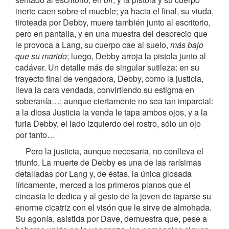
inerte caen sobre el mueble; ya hacia el final, su viuda,
tiroteada por Debby, muere también junto al escritorio,
pero en pantalla, y en una muestra del desprecio que
le provoca a Lang, su cuerpo cae al suelo,
más bajo
que su marido
; luego, Debby arroja la pistola junto al
cadáver. Un detalle más de singular sutileza: en su
trayecto final de vengadora, Debby, como la justicia,
lleva la cara vendada, convirtiendo su estigma en
soberanía…; aunque ciertamente no sea tan imparcial:
a la diosa Justicia la venda le tapa ambos ojos, y a la
furia Debby, el lado izquierdo del rostro, sólo un ojo
por tanto…
Pero la justicia, aunque necesaria, no conlleva el
triunfo. La muerte de Debby es una de las rarísimas
detalladas por Lang y, de éstas, la única glosada
líricamente, merced a los primeros planos que el
cineasta le dedica y al gesto de la joven de taparse su
enorme cicatriz con el visón que le sirve de almohada.
Su agonía, asistida por Dave, demuestra que, pese a