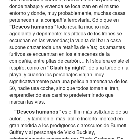
donde trabajo y vivienda se localizan en el mismo
entorno y donde, muy probablemente, muchas casas
pertenecen a la compañía ferroviaria. Sólo que en
“Deseos humanos”
todo resulta mucho más
agobiante y deprimente: los pitidos de los trenes se
escuchan en las viviendas; la vuelta del bar a casa
supone cruzar toda una retahíla de vías; los amantes
furtivos se encuentran en los almacenes de la
compañía, entre pilas de carbón… Ni siquiera existe el
respiro, como en
“Clash by night”
, de una tarde en la
playa, y cuando los personajes viajan, muy
significativamente para una película americana de los
50, nadie usa coche, sino que todos toman el tren,
emprendiendo ese camino predeterminado que
marcan las vías.
“Deseos humanos”
es el film más asfixiante de su
autor…, y también el más lábil e incierto, merced en
gran medida a los prodigiosos claroscuros de Burnett
Guffey y al personaje de Vicki Buckley,
admirablemente encarnado por Gloria Grahame. De