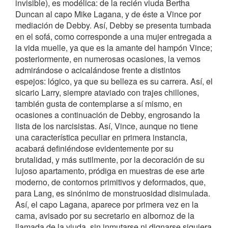
invisible), es modélica: de la recién viuda Bertha
Duncan al capo Mike Lagana, y de éste a Vince por
mediación de Debby. Así, Debby se presenta tumbada
en el sofá, como corresponde a una mujer entregada a
la vida muelle, ya que es la amante del hampón Vince;
posteriormente, en numerosas ocasiones, la vemos
admirándose o acicalándose frente a distintos
espejos: lógico, ya que su belleza es su carrera. Así, el
sicario Larry, siempre ataviado con trajes chillones,
también gusta de contemplarse a sí mismo, en
ocasiones a continuación de Debby, engrosando la
lista de los narcisistas. Así, Vince, aunque no tiene
una característica peculiar en primera instancia,
acabará definiéndose evidentemente por su
brutalidad, y más sutilmente, por la decoración de su
lujoso apartamento, pródiga en muestras de ese arte
moderno, de contornos primitivos y deformados, que,
para Lang, es sinónimo de monstruosidad disimulada.
Así, el capo Lagana, aparece por primera vez en la
cama, avisado por su secretario en albornoz de la
llamada de la viuda, sin inmutarse ni dignarse siquiera