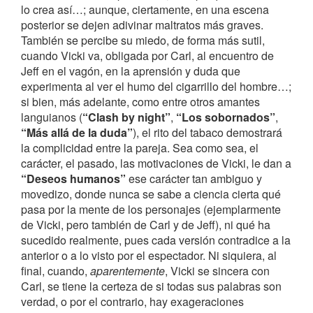
lo crea así…; aunque, ciertamente, en una escena
posterior se dejen adivinar maltratos más graves.
También se percibe su miedo, de forma más sutil,
cuando Vicki va, obligada por Carl, al encuentro de
Jeff en el vagón, en la aprensión y duda que
experimenta al ver el humo del cigarrillo del hombre…;
si bien, más adelante, como entre otros amantes
languianos (
“Clash by night”
,
“Los sobornados”
,
“Más allá de la duda”
), el rito del tabaco demostrará
la complicidad entre la pareja. Sea como sea, el
carácter, el pasado, las motivaciones de Vicki, le dan a
“Deseos humanos”
ese carácter tan ambiguo y
movedizo, donde nunca se sabe a ciencia cierta qué
pasa por la mente de los personajes (ejemplarmente
de Vicki, pero también de Carl y de Jeff), ni qué ha
sucedido realmente, pues cada versión contradice a la
anterior o a lo visto por el espectador. Ni siquiera, al
final, cuando,
aparentemente
, Vicki se sincera con
Carl, se tiene la certeza de si todas sus palabras son
verdad, o por el contrario, hay exageraciones