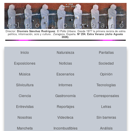
Director:
Dionisio Sánchez Rodríguez
. El Pollo Urbano. Desde 1977 la primera revista de sátira
política, información, ocio y cultura . Zaragoza. España.
Nº 254. Extra Verano (Julio Agosto
2026)
.
Inicio
Naturaleza
Pantallas
Exposiciones
Noticias
Sociedad
Música
Escenarios
Opinión
Silvicultura
Informes
Tecnologías
Ciencia
Gastronomía
Corresponsales
Entrevistas
Reportajes
Letras
Nosotras
Videoteca
Sin barreras
Mancheta
Incombustibles
Análisis