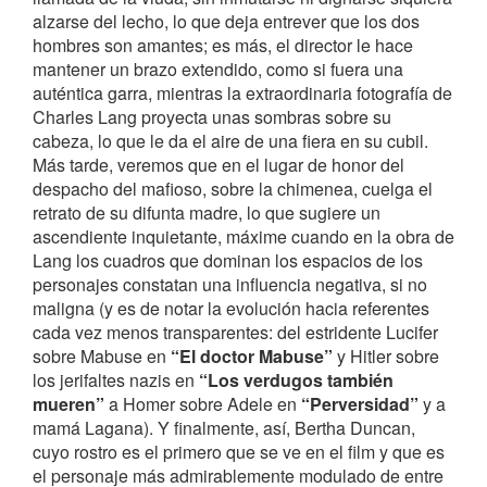
alzarse del lecho, lo que deja entrever que los dos
hombres son amantes; es más, el director le hace
mantener un brazo extendido, como si fuera una
auténtica garra, mientras la extraordinaria fotografía de
Charles Lang proyecta unas sombras sobre su
cabeza, lo que le da el aire de una fiera en su cubil.
Más tarde, veremos que en el lugar de honor del
despacho del mafioso, sobre la chimenea, cuelga el
retrato de su difunta madre, lo que sugiere un
ascendiente inquietante, máxime cuando en la obra de
Lang los cuadros que dominan los espacios de los
personajes constatan una influencia negativa, si no
maligna (y es de notar la evolución hacia referentes
cada vez menos transparentes: del estridente Lucifer
sobre Mabuse en
“El doctor Mabuse”
y Hitler sobre
los jerifaltes nazis en
“Los verdugos también
mueren”
a Homer sobre Adele en
“Perversidad”
y a
mamá Lagana). Y finalmente, así, Bertha Duncan,
cuyo rostro es el primero que se ve en el film y que es
el personaje más admirablemente modulado de entre