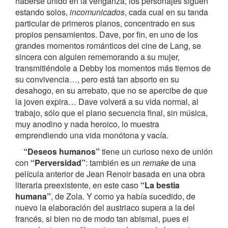
haberse unido en la venganza, los personajes siguen
estando solos,
incomunicados
, cada cual en su tanda
particular de primeros planos, concentrado en sus
propios pensamientos. Dave, por fin, en uno de los
grandes momentos románticos del cine de Lang, se
sincera con alguien rememorando a su mujer,
transmitiéndole a Debby los momentos más tiernos de
su convivencia…, pero está tan absorto en su
desahogo, en su arrebato, que no se apercibe de que
la joven expira… Dave volverá a su vida normal, al
trabajo, sólo que el plano secuencia final, sin música,
muy anodino y nada heroico, lo muestra
emprendiendo una vida monótona y vacía.
“Deseos humanos”
tiene un curioso nexo de unión
con
“Perversidad”
: también es un
remake
de una
película anterior de Jean Renoir basada en una obra
literaria preexistente, en este caso
“La bestia
humana”
, de Zola. Y como ya había sucedido, de
nuevo la elaboración del austriaco supera a la del
francés, si bien no de modo tan abismal, pues el