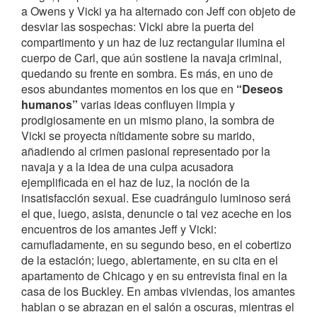
a Owens y Vicki ya ha alternado con Jeff con objeto de
desviar las sospechas: Vicki abre la puerta del
compartimento y un haz de luz rectangular ilumina el
cuerpo de Carl, que aún sostiene la navaja criminal,
quedando su frente en sombra. Es más, en uno de
esos abundantes momentos en los que en
“Deseos
humanos”
varias ideas confluyen limpia y
prodigiosamente en un mismo plano, la sombra de
Vicki se proyecta nítidamente sobre su marido,
añadiendo al crimen pasional representado por la
navaja y a la idea de una culpa acusadora
ejemplificada en el haz de luz, la noción de la
insatisfacción sexual. Ese cuadrángulo luminoso será
el que, luego, asista, denuncie o tal vez aceche en los
encuentros de los amantes Jeff y Vicki:
camufladamente, en su segundo beso, en el cobertizo
de la estación; luego, abiertamente, en su cita en el
apartamento de Chicago y en su entrevista final en la
casa de los Buckley. En ambas viviendas, los amantes
hablan o se abrazan en el salón a oscuras, mientras el