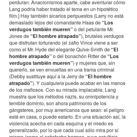
perduran. Anacronismos aparte, cabe aventurar cómo
Lang podría haber tratado el tema en un hipotético
film.] Hay también sicarios peripuestos (Larry no está
demasiado lejos del comandante Haas de
“Los
verdugos también mueren”
o del petulante Mr.
Jones de
“El hombre atrapado”
), brutales verdugos
que disfrutan torturando (el zafio Vince viene a ser
como el Mr. Hyde del elegante Quive-Smith de
“El
hombre atrapado”
o del bonachón Ritter de
“Los
verdugos también mueren”
) y mujeres que, sin
quererlo, se ven envueltas en una trama criminal
(Debby sustituye aquí a la Jerry de
“El hombre
atrapado”
). Y
cualquiera
puede acabar en las manos
de los mafiosos. Con su mirada implacable, Lang
muestra que los métodos nazis, su omnipotencia y
temible dominio, son ahora patrimonio de los
gángsteres, por muy americanos que sean: el peligro
está en casa, o puede estarlo. En una situación así, la
violencia acecha en cada esquina y el miedo es
generalizado, por lo que cada cual sólo mira por sí
mismo (como el satisfecho barman, cuya estulticia