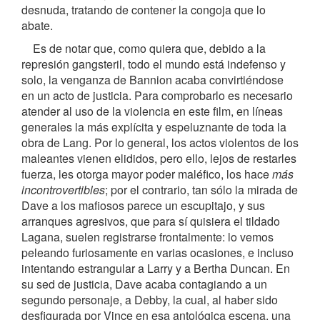
desnuda, tratando de contener la congoja que lo
abate.
Es de notar que, como quiera que, debido a la
represión gangsteril, todo el mundo está indefenso y
solo, la venganza de Bannion acaba convirtiéndose
en un acto de justicia. Para comprobarlo es necesario
atender al uso de la violencia en este film, en líneas
generales la más explícita y espeluznante de toda la
obra de Lang. Por lo general, los actos violentos de los
maleantes vienen elididos, pero ello, lejos de restarles
fuerza, les otorga mayor poder maléfico, los hace
más
incontrovertibles
; por el contrario, tan sólo la mirada de
Dave a los mafiosos parece un escupitajo, y sus
arranques agresivos, que para sí quisiera el tildado
Lagana, suelen registrarse frontalmente: lo vemos
peleando furiosamente en varias ocasiones, e incluso
intentando estrangular a Larry y a Bertha Duncan. En
su sed de justicia, Dave acaba contagiando a un
segundo personaje, a Debby, la cual, al haber sido
desfigurada por Vince en esa antológica escena, una