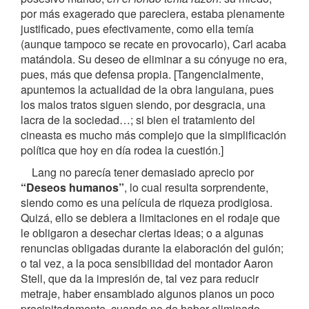
por más exagerado que pareciera, estaba plenamente
justificado, pues efectivamente, como ella temía
(aunque tampoco se recate en provocarlo), Carl acaba
matándola. Su deseo de eliminar a su cónyuge no era,
pues, más que defensa propia. [Tangencialmente,
apuntemos la actualidad de la obra languiana, pues
los malos tratos siguen siendo, por desgracia, una
lacra de la sociedad…; si bien el tratamiento del
cineasta es mucho más complejo que la simplificación
política que hoy en día rodea la cuestión.]
Lang no parecía tener demasiado aprecio por
“Deseos humanos”
, lo cual resulta sorprendente,
siendo como es una película de riqueza prodigiosa.
Quizá, ello se debiera a limitaciones en el rodaje que
le obligaron a desechar ciertas ideas; o a algunas
renuncias obligadas durante la elaboración del guión;
o tal vez, a la poca sensibilidad del montador Aaron
Stell, que da la impresión de, tal vez para reducir
metraje, haber ensamblado algunos planos un poco
precipitadamente, cuando no de haber eliminado