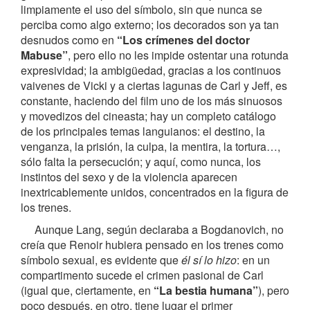
limpiamente el uso del símbolo, sin que nunca se
perciba como algo externo; los decorados son ya tan
desnudos como en
“Los crímenes del doctor
Mabuse”
, pero ello no les impide ostentar una rotunda
expresividad; la ambigüedad, gracias a los continuos
vaivenes de Vicki y a ciertas lagunas de Carl y Jeff, es
constante, haciendo del film uno de los más sinuosos
y movedizos del cineasta; hay un completo catálogo
de los principales temas languianos: el destino, la
venganza, la prisión, la culpa, la mentira, la tortura…,
sólo falta la persecución; y aquí, como nunca, los
instintos del sexo y de la violencia aparecen
inextricablemente unidos, concentrados en la figura de
los trenes.
Aunque Lang, según declaraba a Bogdanovich, no
creía que Renoir hubiera pensado en los trenes como
símbolo sexual, es evidente que
él sí lo hizo
: en un
compartimento sucede el crimen pasional de Carl
(igual que, ciertamente, en
“La bestia humana”
), pero
poco después, en otro, tiene lugar el primer