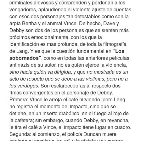
criminales alevosos y comprenden y perdonan a los
vengadores, aplaudiendo el violento ajuste de cuentas
con esos dos personajes tan detestables como son la
arpía Bertha y el animal Vince. De hecho, Dave y
Debby son dos de los personajes que se sienten más
próximos emocionalmente, con los que la
identificación es mas profunda, de toda la filmografía
de Lang. Y es que la cuestión fundamental en
“Los
sobornados”
, como en todas las anteriores películas
antinazis de su autor, no es quién ejerce la violencia,
sino hacia quién va dirigida
, y que
no mostrarla es un
acto de respeto que se debe a las víctimas, pero no a
los verdugos
. Son esclarecedoras al respecto dos
rimas convergentes en el personaje de Debby.
Primera: Vince le arroja el café hirviendo, pero Lang
no registra el momento del impacto, sino que se
detiene, en un inserto diabólico, en el fuego al rojo de
la cafetera; sin embargo, cuando Debby, en revancha,
le tira el café a Vince, el impacto tiene lugar en cuadro.
Segunda: al comienzo, el policía Duncan muere
sentado al escritorio, en
off
, y la pistola y su cuerpo