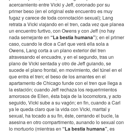
acercamiento entre Vicki y Jeff, coronado por su
primer beso (en el original este encuentro es muy
fugaz y carece de toda connotación sexual); Lang
retrata a Vicki viajando en el tren, cada vez que planea
un encuentro furtivo, con Owens y con Jeff (no hay
nada semejante en
“La bestia humana”
); en el primer
caso, cuando le dice a Carl que verá ella sola a
Owens, Lang corta a un plano exterior del tren
atravesando el encuadre, y en el segundo, tras un
plano de Vicki sentada y otro de Jeff guiando, se
sucede el plano frontal, en movimiento, del túnel en el
que entra el tren; el beso de los amantes en el
apartamento de Chicago funde con el tren que llega a
la estación; cuando Jeff rechaza los requerimientos
amorosos de Ellen, ésta baja de la locomotora, y acto
seguido, Vicki sube a su vagón; en fin, cuando a Carl
ya le queda claro que la vida con Vicki, marital y
sexual, ha tocado a su fin, éste, cerrando el bucle, la
asesina en otro compartimento, aunando lo sexual con
lo mortuorio (mientras en
“La bestia humana”
, es