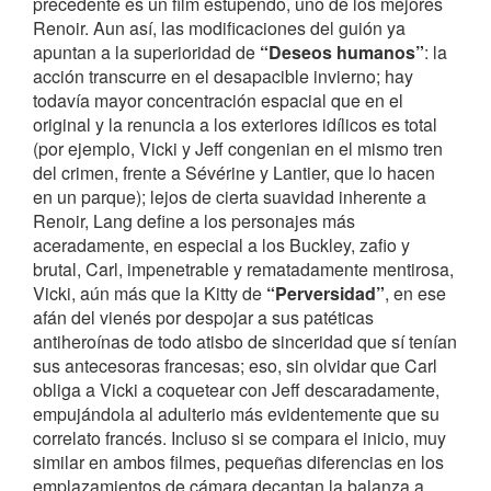
precedente es un film estupendo, uno de los mejores
Renoir. Aun así, las modificaciones del guión ya
apuntan a la superioridad de
“Deseos humanos”
: la
acción transcurre en el desapacible invierno; hay
todavía mayor concentración espacial que en el
original y la renuncia a los exteriores idílicos es total
(por ejemplo, Vicki y Jeff congenian en el mismo tren
del crimen, frente a Sévérine y Lantier, que lo hacen
en un parque); lejos de cierta suavidad inherente a
Renoir, Lang define a los personajes más
aceradamente, en especial a los Buckley, zafio y
brutal, Carl, impenetrable y rematadamente mentirosa,
Vicki, aún más que la Kitty de
“Perversidad”
, en ese
afán del vienés por despojar a sus patéticas
antiheroínas de todo atisbo de sinceridad que sí tenían
sus antecesoras francesas; eso, sin olvidar que Carl
obliga a Vicki a coquetear con Jeff descaradamente,
empujándola al adulterio más evidentemente que su
correlato francés. Incluso si se compara el inicio, muy
similar en ambos filmes, pequeñas diferencias en los
emplazamientos de cámara decantan la balanza a