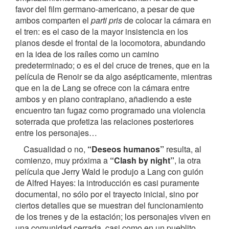
favor del film germano-americano, a pesar de que
ambos comparten el
parti pris
de colocar la cámara en
el tren: es el caso de la mayor insistencia en los
planos desde el frontal de la locomotora, abundando
en la idea de los raíles como un camino
predeterminado; o es el del cruce de trenes, que en la
película de Renoir se da algo asépticamente, mientras
que en la de Lang se ofrece con la cámara entre
ambos y en plano contraplano, añadiendo a este
encuentro tan fugaz como programado una violencia
soterrada que profetiza las relaciones posteriores
entre los personajes…
Casualidad o no,
“Deseos humanos”
resulta, al
comienzo, muy próxima a
“Clash by night”
, la otra
película que Jerry Wald le produjo a Lang con guión
de Alfred Hayes: la introducción es casi puramente
documental, no sólo por el trayecto inicial, sino por
ciertos detalles que se muestran del funcionamiento
de los trenes y de la estación; los personajes viven en
una comunidad cerrada, casi como en un pueblito,