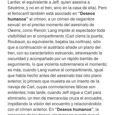
Lantier, el equivalente a Jeff, quien asesina a
Sévérine, y no en el tren, sino en la casa de ella). Pero
el ferrocarril también está asociado en
“Deseos
humanos”
al crimen, a un crimen de raigambre
sexual: en el preciso momento del asesinato de
Owens, como Renoir, Lang impide al espectador toda
visibilidad en el compartimento (Carl cierra la puerta;
Roubaud, su equivalente, bajaba las cortinas), sólo
que a continuación el austriaco añade un plano del
tren, con su característico estruendo, atravesando la
oscuridad y acompañado por un rápido barrido de
seguimiento, lo que violenta sobremanera el momento;
es más, cuando Lang vuelve al compartimento, igual
que había hecho antes del asesinato tras otro plano
exterior, lo primero que muestra es un inserto de la
navaja de Carl, cuyas connotaciones fálicas son
evidentes; más tarde, cuando Jeff sigue a Carl para
eliminarlo, un tren de mercancías cruza el encuadre,
impidiendo la visión del encuentro y relacionándolo
con el crimen anterior. En
“Deseos humanos”
, la
presencia de los trenes, sin tener en cuenta que el