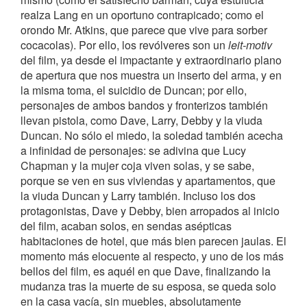
realza Lang en un oportuno contrapicado; como el
orondo Mr. Atkins, que parece que vive para sorber
cocacolas). Por ello, los revólveres son un
leit-motiv
del film, ya desde el impactante y extraordinario plano
de apertura que nos muestra un inserto del arma, y en
la misma toma, el suicidio de Duncan; por ello,
personajes de ambos bandos y fronterizos también
llevan pistola, como Dave, Larry, Debby y la viuda
Duncan. No sólo el miedo, la soledad también acecha
a infinidad de personajes: se adivina que Lucy
Chapman y la mujer coja viven solas, y se sabe,
porque se ven en sus viviendas y apartamentos, que
la viuda Duncan y Larry también. Incluso los dos
protagonistas, Dave y Debby, bien arropados al inicio
del film, acaban solos, en sendas asépticas
habitaciones de hotel, que más bien parecen jaulas. El
momento más elocuente al respecto, y uno de los más
bellos del film, es aquél en que Dave, finalizando la
mudanza tras la muerte de su esposa, se queda solo
en la casa vacía, sin muebles, absolutamente