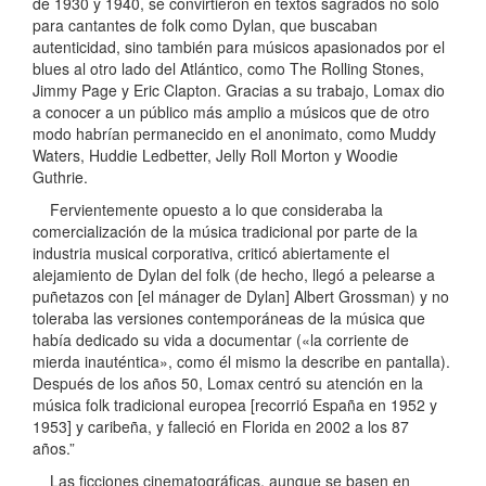
de 1930 y 1940, se convirtieron en textos sagrados no solo
para cantantes de folk como Dylan, que buscaban
autenticidad, sino también para músicos apasionados por el
blues al otro lado del Atlántico, como The Rolling Stones,
Jimmy Page y Eric Clapton. Gracias a su trabajo, Lomax dio
a conocer a un público más amplio a músicos que de otro
modo habrían permanecido en el anonimato, como Muddy
Waters, Huddie Ledbetter, Jelly Roll Morton y Woodie
Guthrie.
Fervientemente opuesto a lo que consideraba la
comercialización de la música tradicional por parte de la
industria musical corporativa, criticó abiertamente el
alejamiento de Dylan del folk (de hecho, llegó a pelearse a
puñetazos con [el mánager de Dylan] Albert Grossman) y no
toleraba las versiones contemporáneas de la música que
había dedicado su vida a documentar («la corriente de
mierda inauténtica», como él mismo la describe en pantalla).
Después de los años 50, Lomax centró su atención en la
música folk tradicional europea [recorrió España en 1952 y
1953] y caribeña, y falleció en Florida en 2002 a los 87
años.”
Las ficciones cinematográficas, aunque se basen en