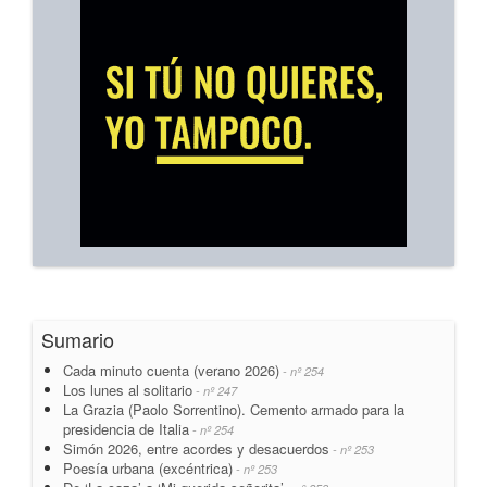
Sumario
Cada minuto cuenta (verano 2026)
- nº 254
Los lunes al solitario
- nº 247
La Grazia (Paolo Sorrentino). Cemento armado para la
presidencia de Italia
- nº 254
Simón 2026, entre acordes y desacuerdos
- nº 253
Poesía urbana (excéntrica)
- nº 253