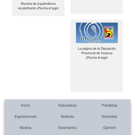
Revista de izquierdismo
recalcitrante ¡Pincha el logo!
La página de la Diputación
Provincial de Huesca
¡Pincha el logo!
Inicio
Naturaleza
Pantallas
Exposiciones
Noticias
Sociedad
Música
Escenarios
Opinión