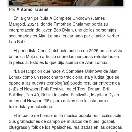
Por
Antonio Tausiet
En la gran película A Complete Unknown (James
Mangold, 2024), donde Timothée Chalamet borda su
interpretación del joven Bob Dylan, uno de los personajes
secundarios es Alan Lomax, encarnado por el actor Norbert
Leo Butz.
El periodista Chris Catchpole publicó en 2025 en la revista
británica Mojo un artículo sobre las personas retratadas en
la película. Esto es lo que dijo acerca de Alan Lomax:
“La descripción que hace A Complete Unknown de Alan
Lomax como un reaccionario tradicionalista y ludita [que se
opone a las nuevas tecnologías] puede resultar entretenida
(«¡Es el Newport Folk Festival, no el Teen Dream, Brill
Building, Top 40, British Invasion Festival!», le grita a Dylan
antes del Newport ’65), pero quizás sea injusta para el
folclorista y musicólogo.
El impacto de Lomax en la música popular es incalculable.
Sus grabaciones de campo de músicos de blues, góspel,
bluegrass y folk de los Apalaches, realizadas en las décadas