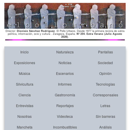
Director:
Dionisio Sánchez Rodríguez
. El Pollo Urbano. Desde 1977 la primera revista de sátira
política, información, ocio y cultura . Zaragoza. España.
Nº 254. Extra Verano (Julio Agosto
2026)
.
Inicio
Naturaleza
Pantallas
Exposiciones
Noticias
Sociedad
Música
Escenarios
Opinión
Silvicultura
Informes
Tecnologías
Ciencia
Gastronomía
Corresponsales
Entrevistas
Reportajes
Letras
Nosotras
Videoteca
Sin barreras
Mancheta
Incombustibles
Análisis