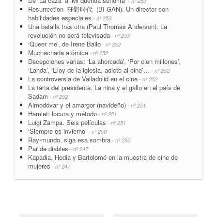
De ‘La caza’ a ‘Mi querida señorita’
- nº 253
Resurrection 狂野时代 (BI GAN). Un director con
habilidades especiales
- nº 253
Una batalla tras otra (Paul Thomas Anderson). La
revolución no será televisada
- nº 253
‘Queer me’, de Irene Bailo
- nº 252
Muchachada atómica
- nº 252
Decepciones varias: ‘La ahorcada’, ‘Por cien millones’,
‘Landa’, ‘Eloy de la iglesia, adicto al cine’…
- nº 252
La controversia de Valladolid en el cine
- nº 252
La tarta del presidente. La niña y el gallo en el país de
Sadam
- nº 252
Almodóvar y el amargor (navideño)
- nº 251
Hamlet: locura y método
- nº 251
Luigi Zampa. Seis películas
- nº 251
‘Siempre es invierno’
- nº 250
Ray-mundo, siga esa sombra
- nº 250
Par de diables
- nº 247
Kapadia, Hedia y Bartolomé en la muestra de cine de
mujeres
- nº 247